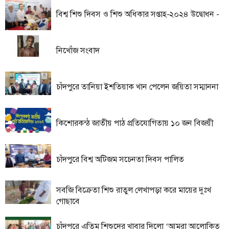
বিশ্ব শিশু দিবস ও শিশু অধিকার সপ্তাহ-২০২৪ উদ্বোধন -
তথ্য-
প্রযুক্তি
মতামত
নিখোঁজ সংবাদ
ধর্ম
চাঁদপুরে তানিয়া ইশতিয়াক খান পেলেন জয়িতা সম্মাননা
শিশু-
কিশোর
ক্যাম্পাস
কিশোরকন্ঠ জাতীয় পাঠ প্রতিযোগিতায় ১০ জন বিজয়ী
সাহিত্য
ও
চাঁদপুরে বিশ্ব অটিজম সচেনতা দিবস পালিত
সংস্কৃতি
নারী
সবজি বিক্রেতা শিশু রাতুল লেখাপড়া করে মায়ের দুঃখ
ও
গোছাবে
শিশু
ভ্রমণ
চাঁদপুরে এতিম শিশুদের খাবার দিলো ‘আমরা আলোকিত