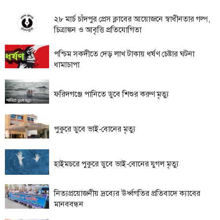
ফিচার
২৮ মার্চ চাঁদপুর প্রেস ক্লাবের আয়োজনে স্বাধীনতার গল্প,
সম্পাদকীয়
চিত্রাঙ্কন ও আবৃত্তি প্রতিযোগিতা
অন্যান্য
পশ্চিম সকদীতে দেড় লাখ টাকায় ধর্ষণ চেষ্টার ঘটনা
আইন-
ধামাচাপা
আদালত
উপ-
ফরিদগঞ্জে পানিতে ডুবে শিশুর করুণ মৃত্যু
সম্পাদকীয়
কৃষি
ও
পুকুরে ডুবে ভাই-বোনের মৃত্যু
প্রকৃতি
অপরাধ
হাইমচরে পুকুরে ডুবে ভাই-বোনের যুগল মৃত্যু
চাঁদপুর
জেলার
নিত্যপ্রয়োজনীয় দ্রব্যের ঊর্ধ্বগতির প্রতিবাদে ক্যাবের
খবর
মানববন্ধন
প্রবাস