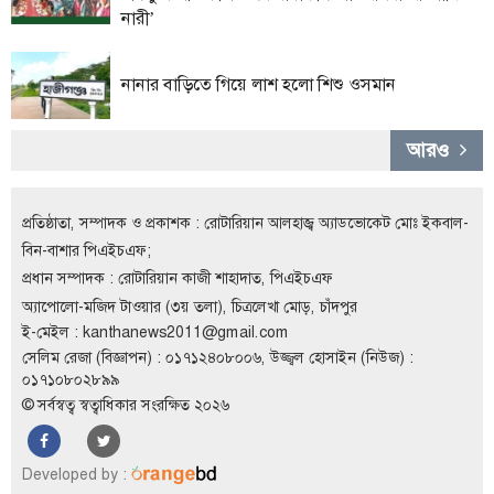
নারী’
লাইফস্টাইল
এক্সক্লুসিভ
নানার বাড়িতে গিয়ে লাশ হলো শিশু ওসমান
সোস্যাল
মিডিয়া
আরও
গণমাধ্যম
প্রতিষ্ঠাতা, সম্পাদক ও প্রকাশক : রোটারিয়ান আলহাজ্ব অ্যাডভোকেট মোঃ ইকবাল-
রাজধানী
বিন-বাশার পিএইচএফ;
ইতিহাস
প্রধান সম্পাদক : রোটারিয়ান কাজী শাহাদাত, পিএইচএফ
কথা
অ্যাপোলো-মজিদ টাওয়ার (৩য় তলা), চিত্রলেখা মোড়, চাঁদপুর
কয়
ই-মেইল :
kanthanews2011@gmail.com
সেলিম রেজা (বিজ্ঞাপন) : ০১৭১২৪০৮০০৬, উজ্জ্বল হোসাইন (নিউজ) :
ক্যারিয়ার
০১৭১০৮০২৮৯৯
© সর্বস্বত্ব স্বত্বাধিকার সংরক্ষিত ২০২৬
চাকুরি
সৌখিন
Developed by :
ফটোগ্রাফার