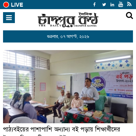
হোম
জাতীয়
শুক্রবার, ০৭ আগস্ট, ২০২৬
হোম
কৃষি কণ্ঠ
আন্তর্জাতিক
রাজনীতি
খেলাধুলা
বিনোদন
অর্থনীতি
শিক্ষা
স্বাস্থ্য
সারাদেশ
পাঠ্যবইয়ের পাশাপাশি অন্যান্য বই পড়ায় শিক্ষার্থীদের