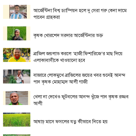
আর্জেন্টিনা বিশ্ব চ্যাম্পিয়ন হলে দু সেরা গরু কেনা দামে
তথ্য-
পাবেন গ্রাহকরা
প্রযুক্তি
মতামত
কৃষক খোরশেদ সরদার আর্জেন্টিনার ভক্ত
ধর্ম
শিশু-
ব্রাজিল জয়লাভ করলে ‘হাজী ফিশারিজে’র মাছ দিয়ে
কিশোর
এলাকাবাসীকে খাওয়ানো হবে
ক্যাম্পাস
বাজারে লোকমুখে ব্রাজিলের জয়ের খবর শুনেই আনন্দ
পান কৃষক মোহাম্মদ আলী গাজী
সাহিত্য
ও
খেলা না দেখেও ফুটবলের আনন্দ খুঁজে পান কৃষক রজ্জব
সংস্কৃতি
আলী
নারী
ও
আষাঢ় মাসে ফসলের যত্ন কীভাবে নিতে হয়
শিশু
ভ্রমণ