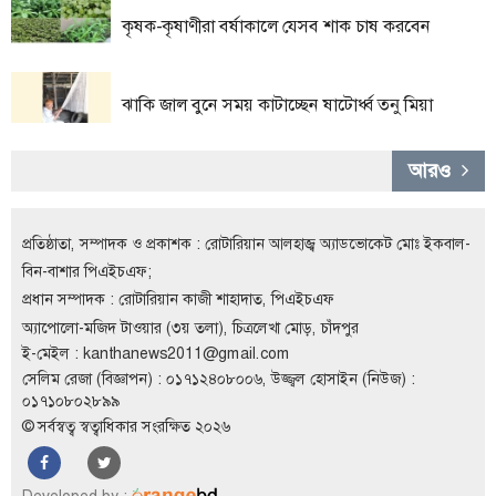
কৃষক-কৃষাণীরা বর্ষাকালে যেসব শাক চাষ করবেন
লাইফস্টাইল
এক্সক্লুসিভ
ঝাকি জাল বুনে সময় কাটাচ্ছেন ষাটোর্ধ্ব তনু মিয়া
সোস্যাল
মিডিয়া
আরও
গণমাধ্যম
রাজধানী
প্রতিষ্ঠাতা, সম্পাদক ও প্রকাশক : রোটারিয়ান আলহাজ্ব অ্যাডভোকেট মোঃ ইকবাল-
বিন-বাশার পিএইচএফ;
ইতিহাস
কথা
প্রধান সম্পাদক : রোটারিয়ান কাজী শাহাদাত, পিএইচএফ
কয়
অ্যাপোলো-মজিদ টাওয়ার (৩য় তলা), চিত্রলেখা মোড়, চাঁদপুর
ই-মেইল :
kanthanews2011@gmail.com
ক্যারিয়ার
সেলিম রেজা (বিজ্ঞাপন) : ০১৭১২৪০৮০০৬, উজ্জ্বল হোসাইন (নিউজ) :
০১৭১০৮০২৮৯৯
চাকুরি
© সর্বস্বত্ব স্বত্বাধিকার সংরক্ষিত ২০২৬
সৌখিন
ফটোগ্রাফার
Developed by :