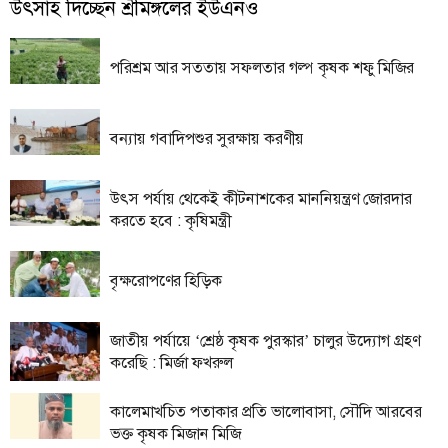
ফিচার
উৎসাহ দিচ্ছেন শ্রীমঙ্গলের ইউএনও
সম্পাদকীয়
পরিশ্রম আর সততায় সফলতার গল্প কৃষক শফু মিজির
অন্যান্য
আইন-
বন্যায় গবাদিপশুর সুরক্ষায় করণীয়
আদালত
উপ-
উৎস পর্যায় থেকেই কীটনাশকের মাননিয়ন্ত্রণ জোরদার
সম্পাদকীয়
করতে হবে : কৃষিমন্ত্রী
কৃষি
ও
বৃক্ষরোপণের হিড়িক
প্রকৃতি
অপরাধ
জাতীয় পর্যায়ে ‘শ্রেষ্ঠ কৃষক পুরস্কার’ চালুর উদ্যোগ গ্রহণ
চাঁদপুর
করেছি : মির্জা ফখরুল
জেলার
খবর
কালেমাখচিত পতাকার প্রতি ভালোবাসা, সৌদি আরবের
ভক্ত কৃষক মিজান মিজি
প্রবাস