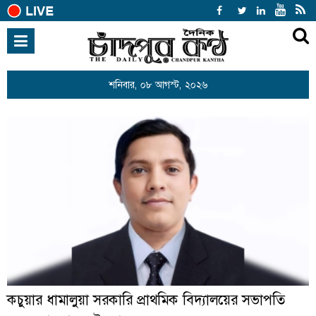
হোম
জাতীয়
শনিবার, ০৮ আগস্ট, ২০২৬
হোম
শিক্ষা
আন্তর্জাতিক
রাজনীতি
খেলাধুলা
বিনোদন
অর্থনীতি
শিক্ষা
স্বাস্থ্য
সারাদেশ
কচুয়ার ধামালুয়া সরকারি প্রাথমিক বিদ্যালয়ের সভাপতি