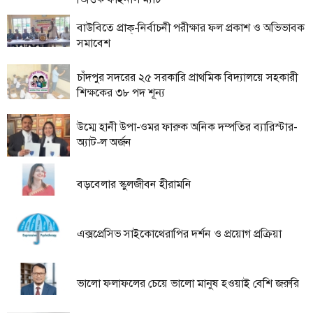
তথ্য-
বাউবিতে প্রাক্-নির্বাচনী পরীক্ষার ফল প্রকাশ ও অভিভাবক
প্রযুক্তি
সমাবেশ
মতামত
চাঁদপুর সদরের ২৫ সরকারি প্রাথমিক বিদ্যালয়ে সহকারী
শিক্ষকের ৩৮ পদ শূন্য
ধর্ম
শিশু-
উম্মে হানী উপা-ওমর ফারুক অনিক দম্পতির ব্যারিস্টার-
কিশোর
অ্যাট-ল অর্জন
ক্যাম্পাস
বড়বেলার স্কুলজীবন হীরামনি
সাহিত্য
ও
সংস্কৃতি
এক্সপ্রেসিভ সাইকোথেরাপির দর্শন ও প্রয়োগ প্রক্রিয়া
নারী
ও
শিশু
ভালো ফলাফলের চেয়ে ভালো মানুষ হওয়াই বেশি জরুরি
ভ্রমণ