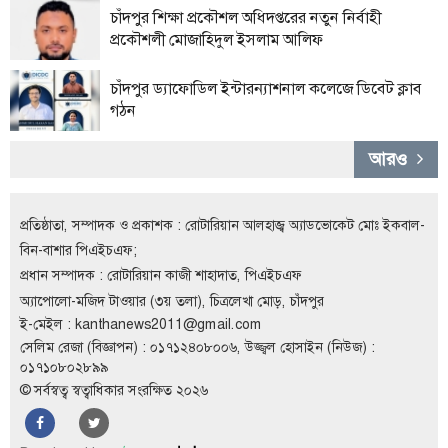
চাঁদপুর শিক্ষা প্রকৌশল অধিদপ্তরের নতুন নির্বাহী
লাইফস্টাইল
প্রকৌশলী মোজাহিদুল ইসলাম আলিফ
এক্সক্লুসিভ
চাঁদপুর ড্যাফোডিল ইন্টারন্যাশনাল কলেজে ডিবেট ক্লাব
সোস্যাল
গঠন
মিডিয়া
আরও
গণমাধ্যম
রাজধানী
প্রতিষ্ঠাতা, সম্পাদক ও প্রকাশক : রোটারিয়ান আলহাজ্ব অ্যাডভোকেট মোঃ ইকবাল-
ইতিহাস
বিন-বাশার পিএইচএফ;
কথা
প্রধান সম্পাদক : রোটারিয়ান কাজী শাহাদাত, পিএইচএফ
কয়
অ্যাপোলো-মজিদ টাওয়ার (৩য় তলা), চিত্রলেখা মোড়, চাঁদপুর
ই-মেইল :
kanthanews2011@gmail.com
ক্যারিয়ার
সেলিম রেজা (বিজ্ঞাপন) : ০১৭১২৪০৮০০৬, উজ্জ্বল হোসাইন (নিউজ) :
০১৭১০৮০২৮৯৯
চাকুরি
© সর্বস্বত্ব স্বত্বাধিকার সংরক্ষিত ২০২৬
সৌখিন
ফটোগ্রাফার