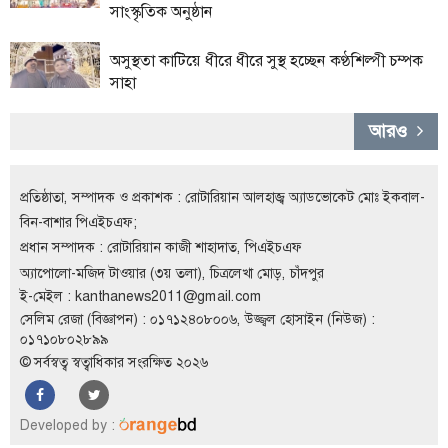
সাংস্কৃতিক অনুষ্ঠান
লাইফস্টাইল
অসুস্থতা কাটিয়ে ধীরে ধীরে সুস্থ হচ্ছেন কণ্ঠশিল্পী চম্পক
এক্সক্লুসিভ
সাহা
সোস্যাল
আরও
মিডিয়া
গণমাধ্যম
প্রতিষ্ঠাতা, সম্পাদক ও প্রকাশক : রোটারিয়ান আলহাজ্ব অ্যাডভোকেট মোঃ ইকবাল-
রাজধানী
বিন-বাশার পিএইচএফ;
প্রধান সম্পাদক : রোটারিয়ান কাজী শাহাদাত, পিএইচএফ
ইতিহাস
কথা
অ্যাপোলো-মজিদ টাওয়ার (৩য় তলা), চিত্রলেখা মোড়, চাঁদপুর
কয়
ই-মেইল :
kanthanews2011@gmail.com
সেলিম রেজা (বিজ্ঞাপন) : ০১৭১২৪০৮০০৬, উজ্জ্বল হোসাইন (নিউজ) :
ক্যারিয়ার
০১৭১০৮০২৮৯৯
© সর্বস্বত্ব স্বত্বাধিকার সংরক্ষিত ২০২৬
চাকুরি
সৌখিন
Developed by :
ফটোগ্রাফার