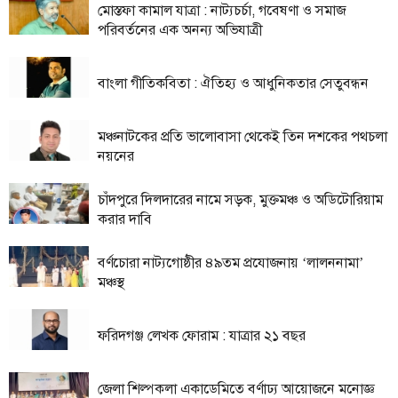
মোস্তফা কামাল যাত্রা : নাট্যচর্চা, গবেষণা ও সমাজ
পরিবর্তনের এক অনন্য অভিযাত্রী
তথ্য-
প্রযুক্তি
বাংলা গীতিকবিতা : ঐতিহ্য ও আধুনিকতার সেতুবন্ধন
মতামত
ধর্ম
মঞ্চনাটকের প্রতি ভালোবাসা থেকেই তিন দশকের পথচলা
শিশু-
নয়নের
কিশোর
চাঁদপুরে দিলদারের নামে সড়ক, মুক্তমঞ্চ ও অডিটোরিয়াম
ক্যাম্পাস
করার দাবি
সাহিত্য
বর্ণচোরা নাট্যগোষ্ঠীর ৪৯তম প্রযোজনায় ‘লালননামা’
ও
মঞ্চস্থ
সংস্কৃতি
নারী
ফরিদগঞ্জ লেখক ফোরাম : যাত্রার ২১ বছর
ও
শিশু
জেলা শিল্পকলা একাডেমিতে বর্ণাঢ্য আয়োজনে মনোজ্ঞ
ভ্রমণ