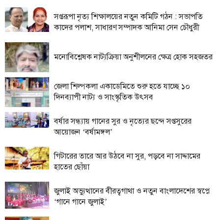
ফিচার
সপ্তরূপা নৃত্য শিক্ষালয়ের নতুন কমিটি গঠন : সভাপতি
সম্পাদকীয়
কাদের পলাশ, সাধারণ সম্পাদক আনিমা সেন চৌধুরী
অন্যান্য
মনোবিশ্লেষক নাট্যক্রিয়া অনুশীলনের ক্ষেত্র হোক সহজতর
আইন-
আদালত
জেলা শিল্পকলা একাডেমিতে শুরু হতে যাচ্ছে ১০
উপ-
দিনব্যাপী নাট্য ও সাংস্কৃতিক উৎসব
সম্পাদকীয়
কৃষি
বর্ষার সন্ধ্যায় গানের সুর ও নৃত্যের ছন্দে সপ্তসুরের
ও
আয়োজন ‘বর্ষামঙ্গল’
প্রকৃতি
গিটারের তারে আর উঠবে না সুর, পড়বে না সাদ্দামের
অপরাধ
হাতের ছোঁয়া
চাঁদপুর
জেলার
জুলাই অভ্যুত্থানের বীরত্বগাথা ও নতুন বাংলাদেশের স্বপ্নে
খবর
‘গানে গানে জুলাই’
প্রবাস