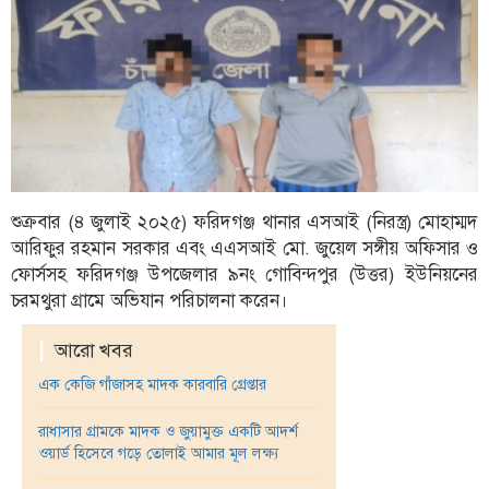
ফিচার
সম্পাদকীয়
অন্যান্য
আইন-
আদালত
উপ-
সম্পাদকীয়
শুক্রবার (৪ জুলাই ২০২৫) ফরিদগঞ্জ থানার এসআই (নিরস্ত্র) মোহাম্মদ
আরিফুর রহমান সরকার এবং এএসআই মো. জুয়েল সঙ্গীয় অফিসার ও
কৃষি
ফোর্সসহ ফরিদগঞ্জ উপজেলার ৯নং গোবিন্দপুর (উত্তর) ইউনিয়নের
ও
চরমথুরা গ্রামে অভিযান পরিচালনা করেন।
প্রকৃতি
|
আরো খবর
অপরাধ
এক কেজি গাঁজাসহ মাদক কারবারি গ্রেপ্তার
চাঁদপুর
জেলার
রাধাসার গ্রামকে মাদক ও জুয়ামুক্ত একটি আদর্শ
খবর
ওয়ার্ড হিসেবে গড়ে তোলাই আমার মূল লক্ষ্য
প্রবাস