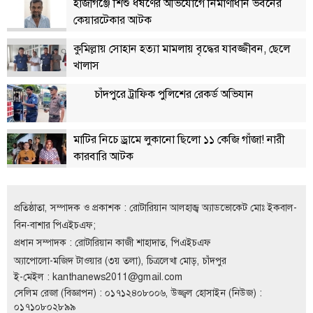
হাজীগঞ্জে শিশু ধর্ষণের অভিযোগে নির্মাণাধীন ভবনের
বিতর্কায়ন
কেয়ারটেকার আটক
নারীকণ্ঠ
কুমিল্লায় সোহান হত্যা মামলায় বৃদ্ধের যাবজ্জীবন, ছেলে
খালাস
চাঁদপুর
কণ্ঠের
চাঁদপুরে ট্রাফিক পুলিশের রেকর্ড অভিযান
প্রতিষ্ঠাবার্ষিকী
মাটির নিচে ড্রামে লুকানো ছিলো ১১ কেজি গাঁজা! নারী
ছবি
কারবারি আটক
ভিডিও
প্রতিষ্ঠাতা, সম্পাদক ও প্রকাশক : রোটারিয়ান আলহাজ্ব অ্যাডভোকেট মোঃ ইকবাল-
আর্কাইভ
বিন-বাশার পিএইচএফ;
প্রধান সম্পাদক : রোটারিয়ান কাজী শাহাদাত, পিএইচএফ
পুরানো
অ্যাপোলো-মজিদ টাওয়ার (৩য় তলা), চিত্রলেখা মোড়, চাঁদপুর
আর্কাইভ
ই-মেইল :
kanthanews2011@gmail.com
সেলিম রেজা (বিজ্ঞাপন) : ০১৭১২৪০৮০০৬, উজ্জ্বল হোসাইন (নিউজ) :
০১৭১০৮০২৮৯৯