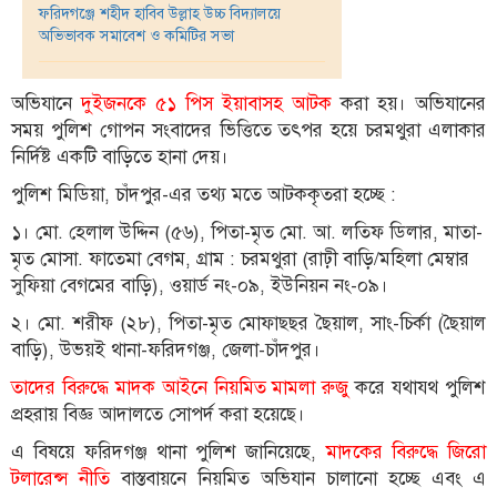
ফরিদগঞ্জে শহীদ হাবিব উল্লাহ উচ্চ বিদ্যালয়ে
অভিভাবক সমাবেশ ও কমিটির সভা
তথ্য-
প্রযুক্তি
অভিযানে
দুইজনকে ৫১ পিস ইয়াবাসহ আটক
করা হয়। অভিযানের
মতামত
সময় পুলিশ গোপন সংবাদের ভিত্তিতে তৎপর হয়ে চরমথুরা এলাকার
ধর্ম
নির্দিষ্ট একটি বাড়িতে হানা দেয়।
পুলিশ মিডিয়া, চাঁদপুর-এর তথ্য মতে আটককৃতরা হচ্ছে :
শিশু-
কিশোর
১। মো. হেলাল উদ্দিন (৫৬), পিতা-মৃত মো. আ. লতিফ ডিলার, মাতা-
মৃত মোসা. ফাতেমা বেগম, গ্রাম : চরমথুরা (রাঢ়ী বাড়ি/মহিলা মেম্বার
ক্যাম্পাস
সুফিয়া বেগমের বাড়ি), ওয়ার্ড নং-০৯, ইউনিয়ন নং-০৯।
সাহিত্য
২। মো. শরীফ (২৮), পিতা-মৃত মোফাছ্ছর ছৈয়াল, সাং-চির্কা (ছৈয়াল
ও
বাড়ি), উভয়ই থানা-ফরিদগঞ্জ, জেলা-চাঁদপুর।
সংস্কৃতি
তাদের বিরুদ্ধে মাদক আইনে নিয়মিত মামলা রুজু
করে যথাযথ পুলিশ
নারী
প্রহরায় বিজ্ঞ আদালতে সোপর্দ করা হয়েছে।
ও
শিশু
এ বিষয়ে ফরিদগঞ্জ থানা পুলিশ জানিয়েছে,
মাদকের বিরুদ্ধে জিরো
টলারেন্স নীতি
বাস্তবায়নে নিয়মিত অভিযান চালানো হচ্ছে এবং এ
ভ্রমণ