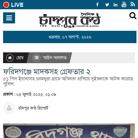
হোম
জাতীয়
শুক্রবার, ০৭ আগস্ট, ২০২৬
আন্তর্জাতিক
রাজনীতি
হোম
আইন-আদালত
খেলাধুলা
ফরিদগঞ্জে মাদকসহ গ্রেফতার ২
বিনোদন
৫১ পিস ইয়াবাসহ চরমথুরা গ্রামে অভিযান চালিয়ে দুইজনকে আটক করেছে
পুলিশ
অর্থনীতি
প্রকাশ :
০৫ জুলাই ২০২৫, ০১:০৯
শিক্ষা
চাঁদপুর কন্ঠ রিপোর্ট
স্বাস্থ্য
সারাদেশ