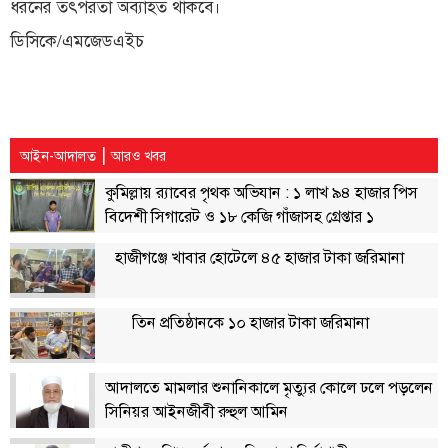
ধরনের তৎপরতা অব্যাহত থাকবে।
লাইফস্টাইল
ডিসিকে/এমজেডএইচ
এক্সক্লুসিভ
সোস্যাল
মিডিয়া
|
আইন-আদালত
আরও খবর
গণমাধ্যম
কুমিল্লায় র‌্যাবের পৃথক অভিযান : ১ লাখ ৯৪ হাজার পিস
রাজধানী
বিদেশী সিগারেট ও ১৮ কেজি গাঁজাসহ গ্রেপ্তার ১
ইতিহাস
হাজীগঞ্জে খাবার হোটেলে ৪৫ হাজার টাকা জরিমানা
কথা
কয়
তিন প্রতিষ্ঠানকে ১০ হাজার টাকা জরিমানা
ক্যারিয়ার
চাকুরি
আদালতে মামলার শুনানিকালে মৃত্যুর কোলে ঢলে পড়লেন
সৌখিন
সিনিয়র আইনজীবী রুহুল আমিন
ফটোগ্রাফার