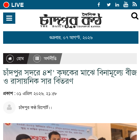
হোম
জাতীয়
শুক্রবার, ০৭ আগস্ট, ২০২৬
আন্তর্জাতিক
রাজনীতি
হোম
অর্থনীতি
খেলাধুলা
চাঁদপুর সদরে ৪শ’ কৃষকের মাঝে বিনামূল্যে বীজ
বিনোদন
ও রাসায়নিক সার বিতরণ
অর্থনীতি
প্রকাশ :
০১ এপ্রিল ২০২৬, ২১:৫৮
শিক্ষা
চাঁদপুর কণ্ঠ রিপোর্ট।।
স্বাস্থ্য
সারাদেশ