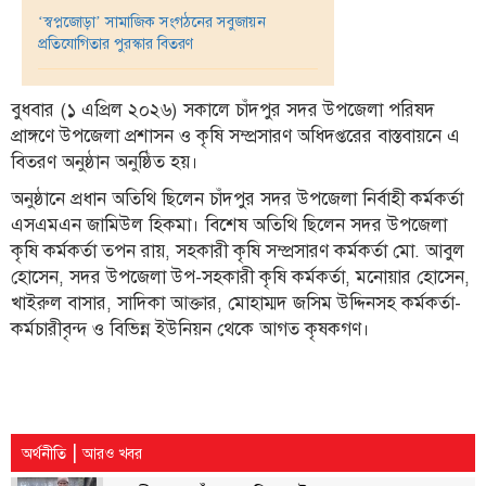
‘স্বপ্নজোড়া’ সামাজিক সংগঠনের সবুজায়ন
তথ্য-
প্রতিযোগিতার পুরস্কার বিতরণ
প্রযুক্তি
মতামত
বুধবার (১ এপ্রিল ২০২৬) সকালে চাঁদপুর সদর উপজেলা পরিষদ
প্রাঙ্গণে উপজেলা প্রশাসন ও কৃষি সম্প্রসারণ অধিদপ্তরের বাস্তবায়নে এ
ধর্ম
বিতরণ অনুষ্ঠান অনুষ্ঠিত হয়।
শিশু-
অনুষ্ঠানে প্রধান অতিথি ছিলেন চাঁদপুর সদর উপজেলা নির্বাহী কর্মকর্তা
কিশোর
এসএমএন জামিউল হিকমা। বিশেষ অতিথি ছিলেন সদর উপজেলা
কৃষি কর্মকর্তা তপন রায়, সহকারী কৃষি সম্প্রসারণ কর্মকর্তা মো. আবুল
ক্যাম্পাস
হোসেন, সদর উপজেলা উপ-সহকারী কৃষি কর্মকর্তা, মনোয়ার হোসেন,
সাহিত্য
খাইরুল বাসার, সাদিকা আক্তার, মোহাম্মদ জসিম উদ্দিনসহ কর্মকর্তা-
ও
কর্মচারীবৃন্দ ও বিভিন্ন ইউনিয়ন থেকে আগত কৃষকগণ।
সংস্কৃতি
নারী
ও
শিশু
|
অর্থনীতি
আরও খবর
ভ্রমণ