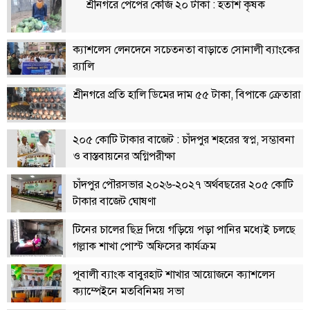
শ্রীনগরে পেঁপের কেজি ২০ টাকা : হতাশ কৃষক
লাইফস্টাইল
এক্সক্লুসিভ
ক্যাশলেস লেনদেনে সচেতনতা বাড়াতে সোনালী ব্যাংকের
র‍্যালি
সোস্যাল
মিডিয়া
শ্রীনগরে প্রতি হালি ডিমের দাম ৫৫ টাকা, বিপাকে ক্রেতারা
গণমাধ্যম
২০৫ কোটি টাকার বাজেট : চাঁদপুর শহরের স্বপ্ন, সম্ভাবনা
রাজধানী
ও বাস্তবায়নের অগ্নিপরীক্ষা
ইতিহাস
চাঁদপুর পৌরসভার ২০২৬-২০২৭ অর্থবছরের ২০৫ কোটি
কথা
টাকার বাজেট ঘোষণা
কয়
টিনের চালের ছিদ্র দিয়ে গড়িয়ে পড়া পানির মধ্যেই চলছে
ক্যারিয়ার
গল্লাক শাখা পোস্ট অফিসের কার্যক্রম
চাকুরি
পূবালী ব্যাংক বাবুরহাট শাখার আয়োজনে ক্যাশলেস
সৌখিন
ক্যাম্পেইনে মতবিনিময় সভা
ফটোগ্রাফার