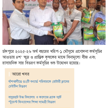
ফিচার
সম্পাদকীয়
অন্যান্য
আইন-
আদালত
উপ-
সম্পাদকীয়
চাঁদপুরে ২০২৫-২৬ অর্থ বছরের খরিপ-১ মৌসুমে প্রণোদনা কর্মসূচির
আওতায় ৪শ’ ক্ষুদ্র ও প্রান্তিক কৃষকের মাঝে বিনামূল্যে বীজ এবং
কৃষি
রাসায়নিক সার বিতরণ কর্মসূচির শুভ উদ্বোধন হয়েছে।
ও
প্রকৃতি
|
আরো খবর
অপরাধ
বাঁশখালীতে ৩২টি বন্যার্ত পরিবারকে রোটারী ক্লাবের
ঢেউটিন বিতরণ
চাঁদপুর
জেলার
বাবুরহাট উচ্চ বিদ্যালয় ও কলেজে ব্র্যাক স্মার্ট
খবর
স্টুডেন্ট ফিন্যান্সের শিক্ষা সামগ্রী বিতরণ
প্রবাস