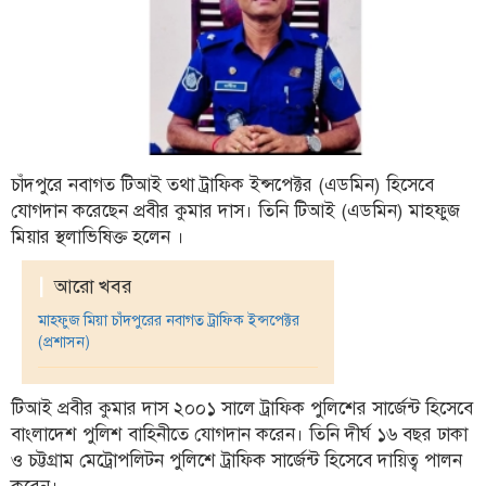
ফিচার
সম্পাদকীয়
অন্যান্য
আইন-
আদালত
চাঁদপুরে নবাগত টিআই তথা ট্রাফিক ইন্সপেক্টর (এডমিন) হিসেবে
উপ-
যোগদান করেছেন প্রবীর কুমার দাস। তিনি টিআই (এডমিন) মাহফুজ
সম্পাদকীয়
মিয়ার স্থলাভিষিক্ত হলেন ।
কৃষি
ও
|
আরো খবর
প্রকৃতি
মাহফুজ মিয়া চাঁদপুরের নবাগত ট্রাফিক ইন্সপেক্টর
(প্রশাসন)
অপরাধ
চাঁদপুর
টিআই প্রবীর কুমার দাস ২০০১ সালে ট্রাফিক পুলিশের সার্জেন্ট হিসেবে
জেলার
বাংলাদেশ পুলিশ বাহিনীতে যোগদান করেন। তিনি দীর্ঘ ১৬ বছর ঢাকা
খবর
ও চট্টগ্রাম মেট্রোপলিটন পুলিশে ট্রাফিক সার্জেন্ট হিসেবে দায়িত্ব পালন
প্রবাস
করেন।