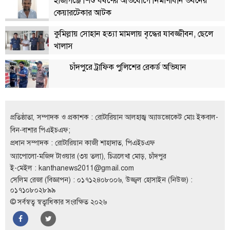
হাজীগঞ্জে শিশু ধর্ষণের অভিযোগে নির্মাণাধীন ভবনের
বিতর্কায়ন
কেয়ারটেকার আটক
নারীকণ্ঠ
কুমিল্লায় সোহান হত্যা মামলায় বৃদ্ধের যাবজ্জীবন, ছেলে
খালাস
চাঁদপুর
কণ্ঠের
চাঁদপুরে ট্রাফিক পুলিশের রেকর্ড অভিযান
প্রতিষ্ঠাবার্ষিকী
ছবি
প্রতিষ্ঠাতা, সম্পাদক ও প্রকাশক : রোটারিয়ান আলহাজ্ব অ্যাডভোকেট মোঃ ইকবাল-
বিন-বাশার পিএইচএফ;
ভিডিও
প্রধান সম্পাদক : রোটারিয়ান কাজী শাহাদাত, পিএইচএফ
অ্যাপোলো-মজিদ টাওয়ার (৩য় তলা), চিত্রলেখা মোড়, চাঁদপুর
আর্কাইভ
ই-মেইল :
kanthanews2011@gmail.com
সেলিম রেজা (বিজ্ঞাপন) : ০১৭১২৪০৮০০৬, উজ্জ্বল হোসাইন (নিউজ) :
পুরানো
০১৭১০৮০২৮৯৯
আর্কাইভ
© সর্বস্বত্ব স্বত্বাধিকার সংরক্ষিত ২০২৬