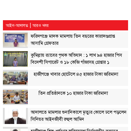
লাইফস্টাইল
এক্সক্লুসিভ
|
আইন-আদালত
আরও খবর
সোস্যাল
ফরিদগঞ্জে মাদক মামলায় তিন বছরের কারাদণ্ডপ্রাপ্ত
মিডিয়া
আসামি গ্রেফতার
গণমাধ্যম
কুমিল্লায় র‌্যাবের পৃথক অভিযান : ১ লাখ ৯৪ হাজার পিস
রাজধানী
বিদেশী সিগারেট ও ১৮ কেজি গাঁজাসহ গ্রেপ্তার ১
ইতিহাস
হাজীগঞ্জে খাবার হোটেলে ৪৫ হাজার টাকা জরিমানা
কথা
কয়
তিন প্রতিষ্ঠানকে ১০ হাজার টাকা জরিমানা
ক্যারিয়ার
চাকুরি
আদালতে মামলার শুনানিকালে মৃত্যুর কোলে ঢলে পড়লেন
সিনিয়র আইনজীবী রুহুল আমিন
সৌখিন
ফটোগ্রাফার