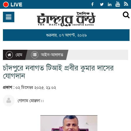
হোম
জাতীয়
শুক্রবার, ০৭ আগস্ট, ২০২৬
আন্তর্জাতিক
রাজনীতি
হোম
আইন-আদালত
খেলাধুলা
চাঁদপুরে নবাগত টিআই প্রবীর কুমার দাসের
বিনোদন
যোগদান
অর্থনীতি
প্রকাশ :
০২ ডিসেম্বর ২০২৫, ২১:০২
শিক্ষা
গোলাম মোস্তফা।।
স্বাস্থ্য
সারাদেশ