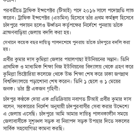
পরবর্তীতে ট্রাফিক ইন্সপেক্টর (টিআই) পদে ২০১৬ সালে পদোন্নতি লাভ
তথ্য-
করেন। ট্রাফিক ইন্সপেক্টর (এডমিন) হিসেবে তাঁর প্রথম কর্মস্থল হিসেবে
প্রযুক্তি
চাঁদপুরে পদায়ন হলেও ঊর্ধ্বতন কর্তৃপক্ষের নির্দেশে পুনরায় তাঁকে
মতামত
ব্রাহ্মণবাড়িয়া জেলায় বদলি করা হয়।
ধর্ম
সেখানে কয়েক বছর দায়িত্ব পালনশেষে পুনরায় তাঁকে চাঁদপুরে বদলি করা
হয়।
শিশু-
প্রবীর কুমার দাস কুমিল্লা জেলার পয়ালগাছা ইউনিয়নের সন্তান। তিনি
কিশোর
প্রাথমিক ও মাধ্যমিক শিক্ষা নিজ ইউনিয়নের বিদ্যালয় থেকে গ্রহণ করে
ক্যাম্পাস
কুমিল্লা ভিক্টোরিয়া কলেজে থেকে উচ্চ শিক্ষা শেষ করে ঢাকা জগন্নাথ
বিশ্ববিদ্যালয়ে পড়াশোনা শেষ করেন। তিনি ১ ছেলে ও ১ মেয়ের
সাহিত্য
জনক। তাঁর স্ত্রী একজন গৃহিণী।
ও
সংস্কৃতি
চাঁদপুর কণ্ঠকে দেয়া এক প্রতিক্রিয়ায় নবাগত টিআই প্রবীর কুমার দাস
বলেন, সরকারের নির্দেশ অনুযায়ী চাঁদপুরবাসীর সেবা করার উদ্দেশ্যে
নারী
এ জেলায় এসেছি। চাঁদপুরে আমি আমার দায়িত্ব পালনকালীন সময়ে
ও
জেলাবাসীকে সুশৃঙ্খল সড়ক বা নিরাপদ সড়ক উপহার দিতে সকলের
শিশু
সার্বিক সহযোগিতা কামনা করছি।
ভ্রমণ