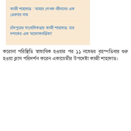
কাজী শাহাদাত : আমার লেখক-জীবনের এক
তথ্য-
প্রেরণার নাম
প্রযুক্তি
চাঁদপুরের সাংবাদিকতায় কাজী শাহাদাত: চার
মতামত
দশকের এক আলোকবর্তিকা!
ধর্ম
শিশু-
করোনা পরিস্থিতি স্বাভাবিক হওয়ার পর ১১ নভেম্বর বৃহস্পতিবার শুরু
কিশোর
হওয়া ক্লাস পরিদর্শন করেন একাডেমীর উপদেষ্টা কাজী শাহাদাত।
ক্যাম্পাস
সাহিত্য
ও
সংস্কৃতি
নারী
ও
শিশু
ভ্রমণ