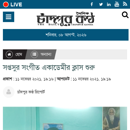
হোম
জাতীয়
শনিবার, ০৮ আগস্ট, ২০২৬
আন্তর্জাতিক
রাজনীতি
হোম
অন্যান্য
খেলাধুলা
সপ্তসুর সংগীত একাডেমীর ক্লাস শুরু
বিনোদন
প্রকাশ :
১১ নভেম্বর ২০২১, ১৯:১৬ |
আপডেট :
১১ নভেম্বর ২০২১, ১৯:১৯
অর্থনীতি
চাঁদপুর কণ্ঠ রিপোর্ট
শিক্ষা
স্বাস্থ্য
সারাদেশ