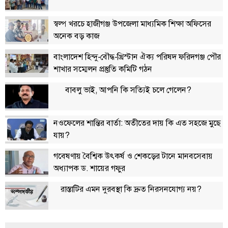
বিতর্কায়ন
স্বল্প খরচে হাজীগঞ্জ উপজেলা মাধ্যমিক শিক্ষা অফিসের
নারীকণ্ঠ
অনেক বড় কাজ
চাঁদপুর
বাংলাদেশ হিন্দু-বৌদ্ধ-খ্রিস্টান ঐক্য পরিষদ ফরিদগঞ্জ পৌর
কণ্ঠের
শাখার সম্মেলন প্রস্তুতি কমিটি গঠন
প্রতিষ্ঠাবার্ষিকী
বাবলু ভাই, আপনি কি সত্যিই চলে গেলেন?
ছবি
নওফেলের শান্তির বার্তা: অতীতের দায় কি এত সহজে মুছে
ভিডিও
যায়?
গবেষণায় বৈশ্বিক উৎকর্ষ ও শেকড়ের টানে মানবসেবায়
আর্কাইভ
অধ্যাপক ড. শায়ের গফুর
পুরানো
রাস্তাটির এমন দুরবস্থা কি দ্রুত নিরসনযোগ্য নয়?
আর্কাইভ