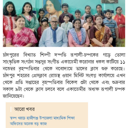
ফিচার
সম্পাদকীয়
অন্যান্য
আইন-
আদালত
উপ-
চাঁদপুরের বিখ্যাত শিল্পী দম্পতি রূপালী-চম্পকের গড়ে তোলা
সম্পাদকীয়
সাংস্কৃতিক সংগঠন সপ্তসুর সংগীত একাডেমী করোনার ধকল কাটিয়ে ১১
নভেম্বর বৃহস্পতিবার থেকে নবোদ্যমে তাদের ক্লাস শুরু করেছে।
কৃষি
ও
চাঁদপুর শহরের প্রেসক্লাব রোডস্থ ওয়ান মিনিট সংলগ্ন কার্যালয়ে এখন
প্রকৃতি
থেকে প্রতি সপ্তাহের বৃহস্পতিবার বিকেল ৩টা থেকে এবং শুক্রবার
সকাল ৯টা থেকে ক্লাস চলবে বলে একাডেমীর অধ্যক্ষ রূপালী চম্পক
অপরাধ
জানিয়েছেন।
চাঁদপুর
|
আরো খবর
জেলার
খবর
স্বল্প খরচে হাজীগঞ্জ উপজেলা মাধ্যমিক শিক্ষা
অফিসের অনেক বড় কাজ
প্রবাস