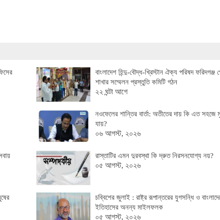
ফিসের
বাংলাদেশ হিন্দু-বৌদ্ধ-খ্রিস্টান ঐক্য পরিষদ ফরিদগঞ্জ 
শাখার সম্মেলন প্রস্তুতি কমিটি গঠন
২২ ঘন্টা আগে
নওফেলের শান্তির বার্তা: অতীতের দায় কি এত সহজে ম
যায়?
০৬ আগস্ট, ২০২৬
েবায়
রাস্তাটির এমন দুরবস্থা কি দ্রুত নিরসনযোগ্য নয়?
০৫ আগস্ট, ২০২৬
ুষের
চব্বিশের জুলাই : রাষ্ট্র রূপান্তরের যুগসন্ধি ও বাংলাদ
ইতিহাসের অনন্য মাইলফলক
০৫ আগস্ট, ২০২৬