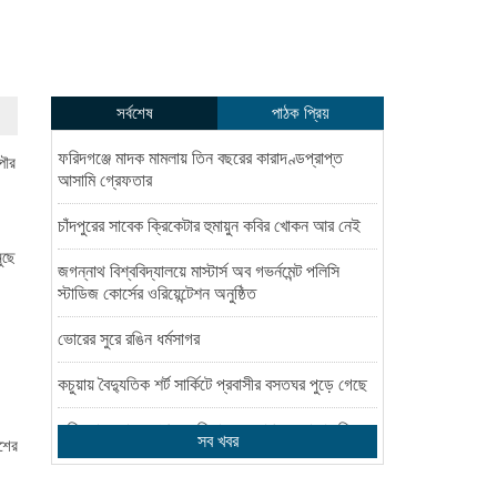
সর্বশেষ
পাঠক প্রিয়
ফরিদগঞ্জে মাদক মামলায় তিন বছরের কারাদণ্ডপ্রাপ্ত
পৌর
আসামি গ্রেফতার
চাঁদপুরের সাবেক ক্রিকেটার হুমায়ুন কবির খোকন আর নেই
ুছে
জগন্নাথ বিশ্ববিদ্যালয়ে মাস্টার্স অব গভর্নমেন্ট পলিসি
স্টাডিজ কোর্সের ওরিয়েন্টেশন অনুষ্ঠিত
ভোরের সুরে রঙিন ধর্মসাগর
কচুয়ায় বৈদ্যুতিক শর্ট সার্কিটে প্রবাসীর বসতঘর পুড়ে গেছে
কুমিল্লায় র‌্যাবের পৃথক অভিযান : ১ লাখ ৯৪ হাজার পিস
সব খবর
েশের
বিদেশী সিগারেট ও ১৮ কেজি গাঁজাসহ গ্রেপ্তার ১