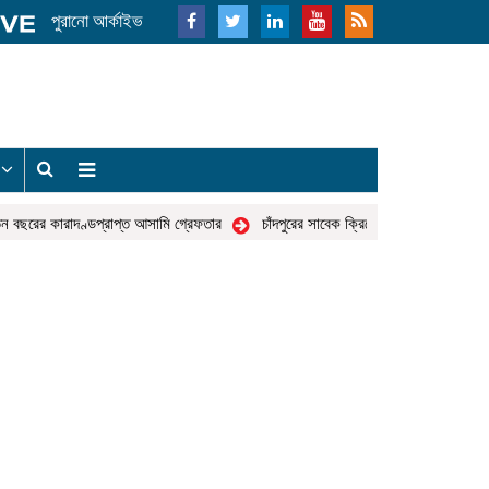
পুরানো আর্কাইভ
য
 বছরের কারাদণ্ডপ্রাপ্ত আসামি গ্রেফতার
চাঁদপুরের সাবেক ক্রিকেটার হুমায়ুন কবির খো