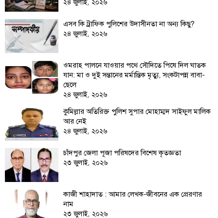
২৪ জুলাই, ২০২৬
তথ্য-
এসব কি ট্রাফিক পুলিশের উদাসীনতা না অন্য কিছু?
প্রযুক্তি
২৪ জুলাই, ২০২৬
মতামত
ওমরাহ পালনে যাওয়ার পথে সৌদিতে পিষে দিল ঘাতক
ধর্ম
যান: মা ও দুই সন্তানের মর্মান্তিক মৃত্যু, সংকটাপন্ন বাবা-
শিশু-
ছেলে
২৪ জুলাই, ২০২৬
কিশোর
কুমিল্লার অতিরিক্ত পুলিশ সুপার মোহাম্মদ সাইফুল মালিক
ক্যাম্পাস
আর নেই
২৪ জুলাই, ২০২৬
সাহিত্য
ও
চাঁদপুর জেলা পূজা পরিষদের বিশেষ কৃতজ্ঞতা
সংস্কৃতি
২৩ জুলাই, ২০২৬
নারী
ও
কাজী শাহাদাত : আমার লেখক-জীবনের এক প্রেরণার
শিশু
নাম
ভ্রমণ
২৩ জুলাই, ২০২৬