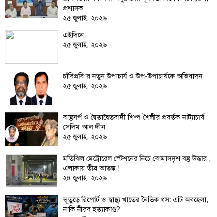
ফিচার
প্রশাসক
২৫ জুলাই, ২০২৬
সম্পাদকীয়
এইদিনে
অন্যান্য
২৫ জুলাই, ২০২৬
আইন-
আদালত
চাঁবিপ্রবি’র নতুন উপাচার্য ও উপ-উপাচার্যকে অভিবাদন
উপ-
২৫ জুলাই, ২০২৬
সম্পাদকীয়
কৃষি
বাস্তুসর্প ও দ্বৈতাদ্বৈতবাদী শিল্প শৈলীর প্রবর্তক নাট্যাচার্য
ও
সেলিম আল দীন
প্রকৃতি
২৫ জুলাই, ২০২৬
অপরাধ
মতিঝিল মেট্রোরেল স্টেশনের নিচে বোমাসদৃশ বস্তু উদ্ধার ,
এলাকায় তীব্র আতঙ্ক !
চাঁদপুর
২৪ জুলাই, ২০২৬
জেলার
খবর
ভূতুড়ে রিপোর্ট ও স্বাস্থ্য খাতের নৈতিক ধস: এটি অবহেলা,
নাকি নীরব হত্যাকাণ্ড?
প্রবাস