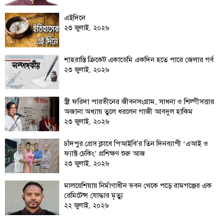
লাইফস্টাইল
এইদিনে
২৩ জুলাই, ২০২৬
এক্সক্লুসিভ
সোস্যাল
শাহরাস্তি ক্রিকেট একাডেমি একদিন হতে পারে জেলার গর্ব
মিডিয়া
২৩ জুলাই, ২০২৬
গণমাধ্যম
স্ত্রী ফরিদা পারভীনের জীবনসংগ্রাম, সাধনা ও শিল্পীসত্তার
রাজধানী
অজানা অধ্যায় তুলে ধরলেন গাজী আবদুল হাকিম
২৩ জুলাই, ২০২৬
ইতিহাস
কথা
চাঁদপুর প্রেস ক্লাবে পিআইবি'র তিন দিনব্যাপী ‘এআই ও
কয়
ফ্যাক্ট চেকিং’ প্রশিক্ষণ শুরু আজ
ক্যারিয়ার
২৩ জুলাই, ২০২৬
চাকুরি
মালয়েশিয়ায় নির্মাণাধীন ভবন থেকে পড়ে রামগঞ্জের এক
রেমিটেন্স যোদ্ধার মৃত্যু
সৌখিন
২২ জুলাই, ২০২৬
ফটোগ্রাফার