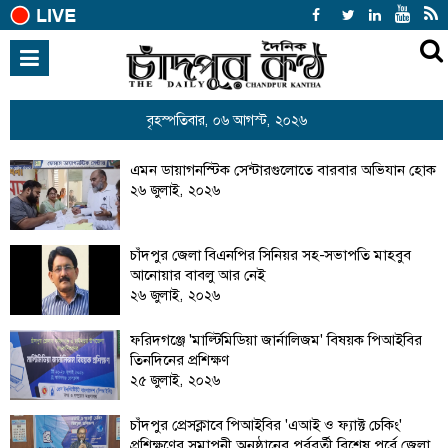
হোম
জাতীয়
বৃহস্পতিবার, ০৬ আগস্ট, ২০২৬
হোম
সর্বশেষ সব খবর
অন্যান্য
আন্তর্জাতিক
এমন ডায়াগনস্টিক সেন্টারগুলোতে বারবার অভিযান হোক
রাজনীতি
২৬ জুলাই, ২০২৬
খেলাধুলা
বিনোদন
চাঁদপুর জেলা বিএনপির সিনিয়র সহ-সভাপতি মাহবুব
আনোয়ার বাবলু আর নেই
অর্থনীতি
২৬ জুলাই, ২০২৬
শিক্ষা
ফরিদগঞ্জে 'মাল্টিমিডিয়া জার্নালিজম' বিষয়ক পিআইবির
তিনদিনের প্রশিক্ষণ
স্বাস্থ্য
২৫ জুলাই, ২০২৬
সারাদেশ
চাঁদপুর প্রেসক্লাবে পিআইবির 'এআই ও ফ্যাক্ট চেকিং'
প্রশিক্ষণের সমাপনী অনুষ্ঠানের পূর্ববর্তী বিশেষ পর্বে জেলা