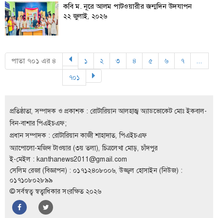
কবি ম. নূরে আলম পাটওয়ারীর জন্মদিন উদযাপন
বিতর্কায়ন
২২ জুলাই, ২০২৬
নারীকণ্ঠ
চাঁদপুর
কণ্ঠের
পাতা ৭০১ এর ৪
১
২
৩
৪
৫
৬
৭
...
(current)
(current)
(current)
(current)
(current)
(current)
(current)
প্রতিষ্ঠাবার্ষিকী
৭০১
(current)
ছবি
প্রতিষ্ঠাতা, সম্পাদক ও প্রকাশক : রোটারিয়ান আলহাজ্ব অ্যাডভোকেট মোঃ ইকবাল-
ভিডিও
বিন-বাশার পিএইচএফ;
প্রধান সম্পাদক : রোটারিয়ান কাজী শাহাদাত, পিএইচএফ
অ্যাপোলো-মজিদ টাওয়ার (৩য় তলা), চিত্রলেখা মোড়, চাঁদপুর
আর্কাইভ
ই-মেইল :
kanthanews2011@gmail.com
সেলিম রেজা (বিজ্ঞাপন) : ০১৭১২৪০৮০০৬, উজ্জ্বল হোসাইন (নিউজ) :
পুরানো
০১৭১০৮০২৮৯৯
আর্কাইভ
© সর্বস্বত্ব স্বত্বাধিকার সংরক্ষিত ২০২৬