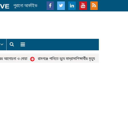
পুরানো আর্কাইভ
য
র আলোচনা ও দোয়া
রামগঞ্জে পানিতে ডুবে মাদ্রাসাশিক্ষার্থীর মৃত্যু
বিশিষ্ট ব্যবসায়ী স