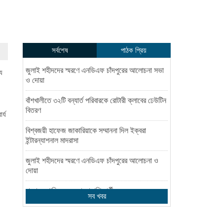
সর্বশেষ
পাঠক প্রিয়
জুলাই শহীদদের স্মরণে এনডিএফ চাঁদপুরের আলোচনা সভা
্য
ও দোয়া
বাঁশখালীতে ৩২টি বন্যার্ত পরিবারকে রোটারী ক্লাবের ঢেউটিন
বিতরণ
র্য
বিশ্বজয়ী হাফেজ জাকারিয়াকে সম্মাননা দিল ইক্বরা
ইন্টারন্যাশনাল মাদরাসা
জুলাই শহীদদের স্মরণে এনডিএফ চাঁদপুরের আলোচনা ও
দোয়া
রামগঞ্জে পানিতে ডুবে মাদ্রাসাশিক্ষার্থীর মৃত্যু
সব খবর
বিশিষ্ট ব্যবসায়ী সামছু মিয়াজীর ইন্তেকাল