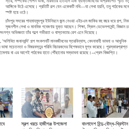
স্তর, সম্পর্কের গোপন ভাষা, নীরবতার ইতিহাস এবং ব্যক্তিজীবনের অপ্রকাশিত স্মৃতি নত
আঙ্গিকে উঠে এসেছে। প্রতিটি গল্প যেন একেকটি নথি—যা লেখা হয়নি, তবু পাঠকের মনে
স্পষ্ট হয়ে ওঠে।
চাঁদপুর সদরের শাহমাহমুদপুর ইউনিয়নে জন্ম নেওয়া এইচএম জাকির বহু বছর ধরে গল্প, নিবন
সৃজনশীল লেখা ও মানবিক গবেষণায় যুক্ত আছেন। শিক্ষা, স্কিল ডেভেলপমেন্ট, বিজ্ঞান চর্
মাজসংলগ্ন অভিজ্ঞতা তাঁর গল্পে গভীরতা ও বাস্তবতার রেশ এনে দিয়েছে।
য়, 'অলিখিত জবানবন্দি' গল্প সংকলনটি মানবজীবনের স্তরবিন্যাস, বেদনাবাহী ভাবনা ও আধুনিক
ারের ভাষা সচেতনতা ও বিষয়বস্তুর পরিধি বিচারকদের বিশেষভাবে মুগ্ধ করেছে। পুরস্কারপ্রাপ্ত
 বইমেলায় বা এর আগেই পাঠকের হাতে পৌঁছানোর সম্ভাবনা রয়েছে।--প্রেস বিজ্ঞপ্তি।
গবে
স্বল্প খরচে হাজীগঞ্জ উপজেলা
বাংলাদেশ হিন্দু-বৌদ্ধ-খ্রিস্টান