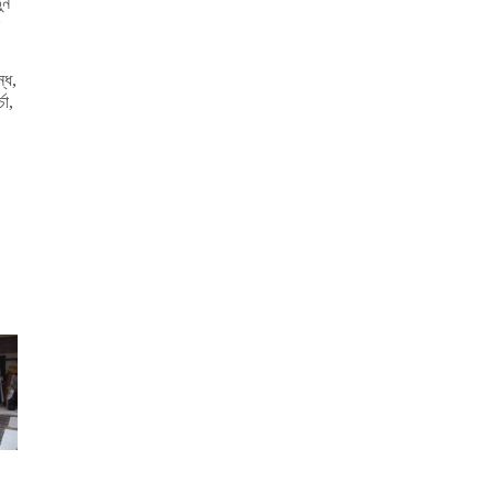
এফএসআরইউর ত্রুটি মেরামতের পর জাতীয় গ্রিডে গ্যাস
ুন
সরবরাহ শুরু।। মধ্যপ্রাচ্যের অস্থিরতায় জ্বালানি
নিরাপত্তা জোরদারে বহুমুখী কৌশল
্ধ,
লক্ষাধিক দর্শকের ভিড়ে আলোচনার কেন্দ্রবিন্দু ‘পিলারের সেই
চা,
কিশোর’
চাঁদপুর অযাচক আশ্রমে কার্যনির্বাহী পরিষদের দ্বিতীয় সভা
শাহরাস্তিতে বাবার বসতঘরে আগুনের অভিযোগে ছেলে
গ্রেপ্তার
দু বছরের মধ্যে হাজীগঞ্জে মিনি স্টেডিয়াম নির্মাণের উদ্যোগ
নেয়া হবে
ছাত্রজীবনের শিক্ষায় বাস্তবধর্মী ও ফলপ্রসূ একটি অধ্যায়
স্কাউটিং
নারীদের অবদান সমাজ ও অর্থনীতিতে অত্যন্ত গুরুত্বপূর্ণ
এসএসসি ৯৭ ও এইচএসসি ৯৯ ব্যাচের বন্ধু সাদ্দাম হোসেন
স্মরণে সভা ও দোয়া