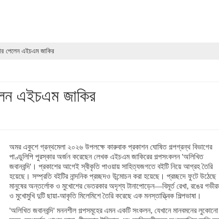
্কার পেলেন এইচএম জাকির
পেলেন এইচএম জাকির
অমর একুশে গ্রন্থমেলা ২০২৬ উপলক্ষে কারুবাক প্রকাশন ঘোষিত গল্পগ্রন্থ বিভাগের
পাণ্ডুলিপি পুরস্কার অর্জন করেছেন লেখক এইচএম জাকিরের গল্পসংকলন 'অলিখিত
জবানবন্দি'। প্রকাশের আগেই স্বীকৃতি পাওয়ায় সাহিত্যজগতে বইটি নিয়ে আগ্রহ তৈরি
হয়েছে। সম্প্রতি বইটির নান্দনিক প্রচ্ছদও উন্মোচন করা হয়েছে। প্রচ্ছদে ফুটে উঠেছে
মানুষের অন্তর্লোক ও মুখোশের ভেতরকার অদৃশ্য টানাপোড়েন—বিমূর্ত রেখা, রঙের গভীর
ও মুখোমুখি দুটি ছায়া-আকৃতি মিলেমিশে তৈরি করেছে এক মনস্তাত্ত্বিক শিল্পভাষা।
'অলিখিত জবানবন্দি' মননশীল গল্পসমূহের এমন একটি সংকলন, যেখানে মানবমনের লুকোনো