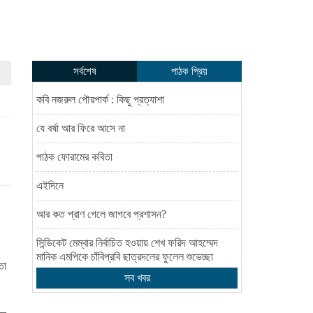
সর্বশেষ
পাঠক প্রিয়
কবি নজরুল পৌরপার্ক : কিছু প্রত্যাশা
যে বর্ষা আর ফিরে আসে না
পাঠক ফোরামের কবিতা
এইদিনে
আর কত প্রাণ গেলে জাগবে প্রশাসন?
সিন্ডিকেট মেম্বার নির্বাচিত হওয়ায় শেখ ফরিদ আহম্মেদ
মানিক এমপিকে চাঁবিপ্রবি ছাত্রদলের ফুলেল শুভেচ্ছা
তা
সব খবর
নারায়ণপুরে চরম ভোগান্তিতে যাত্রী ও চালকরা