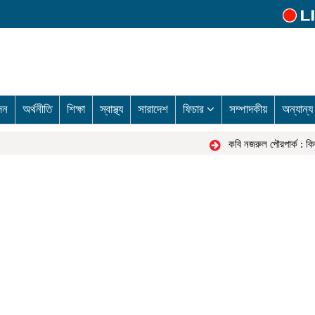
দন
অর্থনীতি
শিক্ষা
স্বাস্থ্য
সারাদেশ
ফিচার
সম্পাদকীয়
অন্যান্
কবি নজরুল পৌরপার্ক : কিছু প