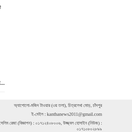
দৈনিক চাঁদপুর দর্পণের প্রতিষ্ঠাতা ও চাঁদপুর প্রেসক্লাবের
ি
সাবেক সভাপতি ইকরাম চৌধুরীর ৬ষ্ঠ মৃত্যুবার্ষিকী
জুলাই শহীদদের স্মরণে এনডিএফ চাঁদপুরের আলোচনা সভা
ও দোয়া
বাঁশখালীতে ৩২টি বন্যার্ত পরিবারকে রোটারী ক্লাবের ঢেউটিন
বিতরণ
বিশ্বজয়ী হাফেজ জাকারিয়াকে সম্মাননা দিল ইক্বরা
ইন্টারন্যাশনাল মাদরাসা
জুলাই শহীদদের স্মরণে এনডিএফ চাঁদপুরের আলোচনা ও
..
দোয়া
অ্যাপোলো-মজিদ টাওয়ার (৩য় তলা), চিত্রলেখা মোড়, চাঁদপুর
ই-মেইল :
kanthanews2011@gmail.com
সেলিম রেজা (বিজ্ঞাপন) : ০১৭১২৪০৮০০৬, উজ্জ্বল হোসাইন (নিউজ) :
০১৭১০৮০২৮৯৯