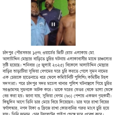
ফিচার
সম্পাদকীয়
অন্যান্য
আইন-
আদালত
উপ-
সম্পাদকীয়
চাঁদপুর পৌরসভার ১৫নং ওয়ার্ডের জিটি রোড এলাকায় মো.
আলাউদ্দিন মোল্লার বাড়িতে চুরির ঘটনায় এলাকাবাসীর মাঝে চাঞ্চল্যের
কৃষি
সৃষ্টি হয়েছে। শনিবার (৫ জুলাই ২০২৫) বিকেলে আলাউদ্দিন মোল্লার
ও
বাড়ির ভাড়াটিয়া সুফিয়া বেগমের ঘরে চুরি করতে গেলে সুমন নামের
প্রকৃতি
এক চোরকে হাতেনাতে ধরে ফেলে কমিউনিটি পুলিশিং কমিটির টহল
অপরাধ
সদস্যরা। পরে চাঁদপুর সদর মডেল থানার পুলিশ ঘটনাস্থলে গিয়ে চুরির
সরঞ্জামসহ সুমনকে আটক করে। তাকে ঘরের ভেতর থেকে তালা ভেঙ্গে
চাঁদপুর
বের করা হয়। জানা যায়, সুফিয়া বেগম (৬০) পেশায় একজন গৃহকর্মী।
জেলার
কিছুদিন আগে তিনি তার মেয়ে বিয়ে দিয়েছেন। তার ঘরে রাখা বিয়ের
খবর
স্বর্ণালঙ্কার, নগদ টাকা ও ফ্রিজে রাখা কোরবানির গরুর মাংস চুরি হয়ে
প্রবাস
যায়। তিনি জানান, চোর টয়লেটের পাইপ ভেঙ্গে ঘরে প্রবেশ করে।