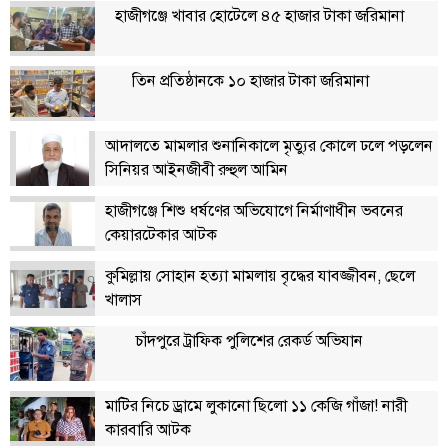
হাজীগঞ্জে খাবার হোটেলে ৪৫ হাজার টাকা জরিমানা
লাইফস্টাইল
এক্সক্লুসিভ
তিন প্রতিষ্ঠানকে ১০ হাজার টাকা জরিমানা
সোস্যাল
মিডিয়া
আদালতে মামলার শুনানিকালে মৃত্যুর কোলে ঢলে পড়লেন
সিনিয়র আইনজীবী রুহুল আমিন
গণমাধ্যম
রাজধানী
হাজীগঞ্জে শিশু ধর্ষণের অভিযোগে নির্মাণাধীন ভবনের
কেয়ারটেকার আটক
ইতিহাস
কথা
কুমিল্লায় সোহান হত্যা মামলায় বৃদ্ধের যাবজ্জীবন, ছেলে
কয়
খালাস
ক্যারিয়ার
চাঁদপুরে ট্রাফিক পুলিশের রেকর্ড অভিযান
চাকুরি
মাটির নিচে ড্রামে লুকানো ছিলো ১১ কেজি গাঁজা! নারী
সৌখিন
কারবারি আটক
ফটোগ্রাফার