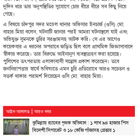
দুদিন ধরে তার অনুপস্থিতির সুযোগে চোর ধীরে ধীরে সব কিছু নিয়ে
তথ্য-
গেছে।
প্রযুক্তি
এ বিষয়ে চাঁদপুর সদর মডেল থানার অফিসার ইনচার্জ (ওসি) মো.
মতামত
বাহার মিয়া বলেন, ঘটনাটি জানার পরই আমরা ঘটনাস্থলে যাই এবং
অভিযুক্ত সুমনকে চুরির সরঞ্জামসহ আটক করি। সে এর আগেও
ধর্ম
কয়েকবার এ ধরনের অপরাধে জড়িত ছিল বলে প্রাথমিক জিজ্ঞাসাবাদে
শিশু-
স্বীকার করেছে। তার বিরুদ্ধে আইনানুগ ব্যবস্থাগ্রহণ করা হয়েছে।
কিশোর
পুলিশের তৎপরতায় এলাকাবাসী সন্তোষ প্রকাশ করেছেন। তবে
জননিরাপত্তার স্বার্থে ভবিষ্যতে এমন চুরি প্রতিরোধে আরও সচেতন ও
ক্যাম্পাস
সতর্ক থাকার পরামর্শ দিয়েছেন ওসি মো. বাহার মিয়া।
সাহিত্য
ও
সংস্কৃতি
নারী
|
আইন-আদালত
আরও খবর
ও
কুমিল্লায় র‌্যাবের পৃথক অভিযান : ১ লাখ ৯৪ হাজার পিস
শিশু
বিদেশী সিগারেট ও ১৮ কেজি গাঁজাসহ গ্রেপ্তার ১
ভ্রমণ