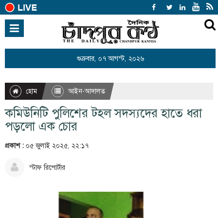
হোম
জাতীয়
শুক্রবার, ০৭ আগস্ট, ২০২৬
আন্তর্জাতিক
রাজনীতি
হোম
আইন-আদালত
খেলাধুলা
কমিউনিটি পুলিশের টহল সদস্যদের হাতে ধরা
বিনোদন
পড়লো এক চোর
অর্থনীতি
প্রকাশ :
০৫ জুলাই ২০২৫, ২২:১৭
শিক্ষা
স্টাফ রিপোর্টার
স্বাস্থ্য
সারাদেশ