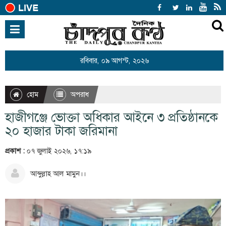
হোম
জাতীয়
রবিবার, ০৯ আগস্ট, ২০২৬
আন্তর্জাতিক
রাজনীতি
হোম
অপরাধ
খেলাধুলা
হাজীগঞ্জে ভোক্তা অধিকার আইনে ৩ প্রতিষ্ঠানকে
বিনোদন
২০ হাজার টাকা জরিমানা
অর্থনীতি
প্রকাশ :
০৭ জুলাই ২০২৬, ১৭:১৯
শিক্ষা
আব্দুল্লাহ আল মামুন।।
স্বাস্থ্য
সারাদেশ