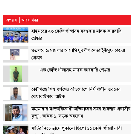
বিতর্কায়ন
নারীকণ্ঠ
|
অপরাধ
আরও খবর
চাঁদপুর
হাইমচরে ২০ কেজি গাঁজাসহ বরগুনার মাদক কারবারি
কণ্ঠের
গ্রেপ্তার
প্রতিষ্ঠাবার্ষিকী
মতলবে ৯ মামলার আসামি যুবলীগ নেতা ইউসুফ হাজরা
গ্রেপ্তার
ছবি
এক কেজি গাঁজাসহ মাদক কারবারি গ্রেপ্তার
ভিডিও
হাজীগঞ্জে শিশু ধর্ষণের অভিযোগে নির্মাণাধীন ভবনের
আর্কাইভ
কেয়ারটেকার আটক
মহামায়ায় মাদকবিরোধী অভিযানের সময় হামলায় প্রবাসীর
পুরানো
আর্কাইভ
মৃত্যু : আটক ১, সড়ক অবরোধ
মাটির নিচে ড্রামে লুকানো ছিলো ১১ কেজি গাঁজা! নারী