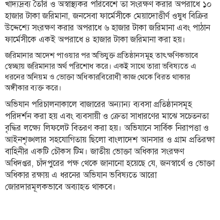
খাদ্যদ্রব্য তৈরি ও অস্বাস্থ্যকর পরিবেশে তা সংরক্ষণ করার অপরাধে ১০
হাজার টাকা জরিমানা, জনসেবা ফার্মেসীকে মেয়াদোত্তীর্ণ ওষুধ বিক্রির
তথ্য-
উদ্দেশ্যে সংরক্ষণ করার অপরাধে ৬ হাজার টাকা জরিমানা এবং পাঠান
প্রযুক্তি
ফার্মেসীকে একই অপরাধে ৪ হাজার টাকা জরিমানা করা হয়।
মতামত
জরিমানার আদেশ পাওয়ার পর অভিযুক্ত প্রতিষ্ঠানসমূহ তাৎক্ষণিকভাবে
স্বেচ্ছায় জরিমানার অর্থ পরিশোধ করে। একই সাথে তারা ভবিষ্যতে এ
ধর্ম
ধরনের অনিয়ম ও ভোক্তা অধিকারবিরোধী কাজ থেকে বিরত থাকার
শিশু-
অঙ্গীকার ব্যক্ত করে।
কিশোর
অভিযান পরিচালনাকালে বাজারের অন্যান্য ব্যবসা প্রতিষ্ঠানসমূহ
পরিদর্শন করা হয় এবং ব্যবসায়ী ও ক্রেতা সাধারণের মাঝে সচেতনতা
ক্যাম্পাস
বৃদ্ধির লক্ষ্যে লিফলেট বিতরণ করা হয়। অভিযানে সার্বিক নিরাপত্তা ও
সাহিত্য
আইনশৃঙ্খলার সহযোগিতায় ছিলো বাংলাদেশ আনসার ও গ্রাম প্রতিরক্ষা
ও
বাহিনীর একটি চৌকস টিম। জাতীয় ভোক্তা অধিকার সংরক্ষণ
সংস্কৃতি
অধিদপ্তর, চাঁদপুরের পক্ষ থেকে জানানো হয়েছে যে, জনস্বার্থে ও ভোক্তা
অধিকার রক্ষায় এ ধরনের অভিযান ভবিষ্যতে আরো
নারী
জোরদারমূলকভাবে অব্যাহত থাকবে।
ও
শিশু
ভ্রমণ