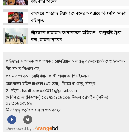
কারবারি আটক
রামগঞ্জে গাঁজা ও ইয়াবা সেবনের অপরাধে বিএনপি নেতা
বহিষ্কৃত
শ্রীমঙ্গলে ভ্রাম্যমাণ আদালতের অভিযান : বালুভর্তি ট্রাক
জব্দ, মামলা দায়ের
প্রতিষ্ঠাতা, সম্পাদক ও প্রকাশক : রোটারিয়ান আলহাজ্ব অ্যাডভোকেট মোঃ ইকবাল-
বিন-বাশার পিএইচএফ;
প্রধান সম্পাদক : রোটারিয়ান কাজী শাহাদাত, পিএইচএফ
অ্যাপোলো-মজিদ টাওয়ার (৩য় তলা), চিত্রলেখা মোড়, চাঁদপুর
ই-মেইল :
kanthanews2011@gmail.com
সেলিম রেজা (বিজ্ঞাপন) : ০১৭১২৪০৮০০৬, উজ্জ্বল হোসাইন (নিউজ) :
০১৭১০৮০২৮৯৯
© সর্বস্বত্ব স্বত্বাধিকার সংরক্ষিত ২০২৬
Developed by :