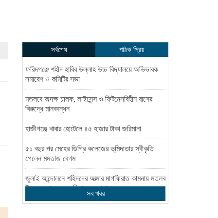
সর্বশেষ
পাঠক প্রিয়
ফরিদগঞ্জে শহীদ হাবিব উল্লাহ উচ্চ বিদ্যালয়ে অভিভাবক
সমাবেশ ও কমিটির সভা
মতলবে অদক্ষ চালক, লাইসেন্স ও ফিটনেসবিহীন বাসের
বিরুদ্ধে মানববন্ধন
হাজীগঞ্জে খাবার হোটেলে ৪৫ হাজার টাকা জরিমানা
৫১ বছর পর মেহের ডিগ্রি কলেজের ভূমিদাতার স্বীকৃতি
পেলেন মমতাজ বেগম
জুলাই আন্দোলনে শহিদদের আত্মার মাগফিরাত কামনায় মতলব
উত্তরে ছাত্রদলের মিলাদ ও দোয়া
সব খবর
মাদকের থাবা থেকে যুবসমাজকে বাঁচাতে খেলাধুলার বিকল্প
নেই ---জাকির হোসেন সরকার