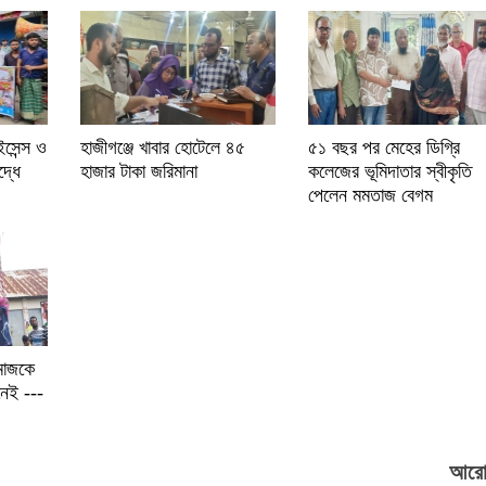
সেন্স ও
হাজীগঞ্জে খাবার হোটেলে ৪৫
৫১ বছর পর মেহের ডিগ্রি
দ্ধে
হাজার টাকা জরিমানা
কলেজের ভূমিদাতার স্বীকৃতি
পেলেন মমতাজ বেগম
মাজকে
 নেই ---
আরো.