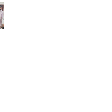
বাংলাদেশ হিন্দু-বৌদ্ধ-খ্রিস্টান ঐক্য পরিষদ ফরিদগঞ্জ পৌর
শাখার সম্মেলন প্রস্তুতি কমিটি গঠন
আদালতে মামলার শুনানিকালে মৃত্যুর কোলে ঢলে পড়লেন
সিনিয়র আইনজীবী রুহুল আমিন
সড়ক দুর্ঘটনার প্রতিবাদে বাস চলাচল বন্ধ
শাহরাস্তি পৌরসভার ৪৬ কোটি ৬০ টাকার বাজেট ঘোষণা
হাজীগঞ্জে শিশু ধর্ষণের অভিযোগে নির্মাণাধীন ভবনের
কেয়ারটেকার আটক
রামগঞ্জে জুলাই গণঅভ্যুত্থান দিবস উপলক্ষে বিএনপির
আলোচনা সভা
..