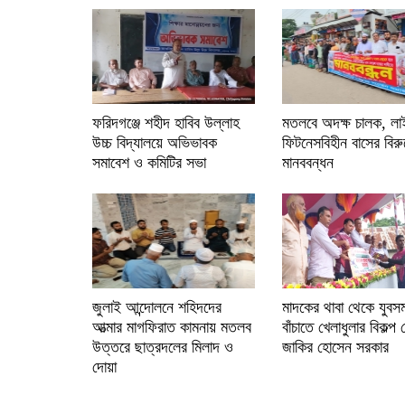
ফরিদগঞ্জে শহীদ হাবিব উল্লাহ
মতলবে অদক্ষ চালক, লাই
উচ্চ বিদ্যালয়ে অভিভাবক
ফিটনেসবিহীন বাসের বিরু
সমাবেশ ও কমিটির সভা
মানববন্ধন
জুলাই আন্দোলনে শহিদদের
মাদকের থাবা থেকে যুবস
আত্মার মাগফিরাত কামনায় মতলব
বাঁচাতে খেলাধুলার বিকল্প
উত্তরে ছাত্রদলের মিলাদ ও
জাকির হোসেন সরকার
দোয়া