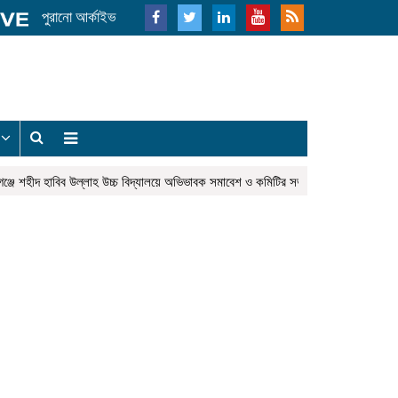
পুরানো আর্কাইভ
য
ে শহীদ হাবিব উল্লাহ উচ্চ বিদ্যালয়ে অভিভাবক সমাবেশ ও কমিটির সভা
মতলবে অদক্ষ চাল