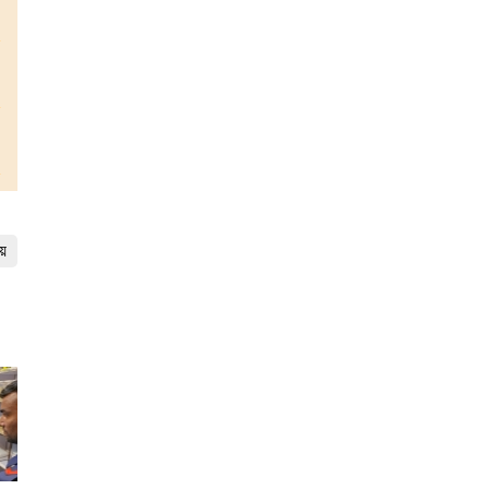
নারায়ণপুরে চরম ভোগান্তিতে যাত্রী ও চালকরা
এফএসআরইউর ত্রুটি মেরামতের পর জাতীয় গ্রিডে গ্যাস
সরবরাহ শুরু।। মধ্যপ্রাচ্যের অস্থিরতায় জ্বালানি
নিরাপত্তা জোরদারে বহুমুখী কৌশল
লক্ষাধিক দর্শকের ভিড়ে আলোচনার কেন্দ্রবিন্দু ‘পিলারের সেই
কিশোর’
চাঁদপুর অযাচক আশ্রমে কার্যনির্বাহী পরিষদের দ্বিতীয় সভা
য়ে
শাহরাস্তিতে বাবার বসতঘরে আগুনের অভিযোগে ছেলে
গ্রেপ্তার
দু বছরের মধ্যে হাজীগঞ্জে মিনি স্টেডিয়াম নির্মাণের উদ্যোগ
নেয়া হবে
ছাত্রজীবনের শিক্ষায় বাস্তবধর্মী ও ফলপ্রসূ একটি অধ্যায়
স্কাউটিং
নারীদের অবদান সমাজ ও অর্থনীতিতে অত্যন্ত গুরুত্বপূর্ণ