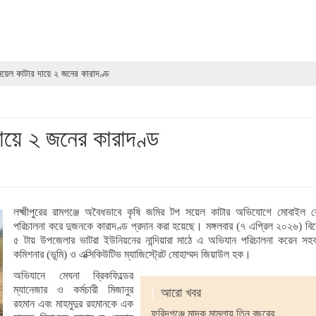
সয়েল কাটার দায়ে ২ জনের কারাদণ্ড
ায়ে ২ জনের কারাদণ্ড
লক্ষ্মীপুরের রামগঞ্জে অবৈধভাবে কৃষি জমির টপ সয়েল কাটার অভিযোগে মোবাইল কো
পরিচালনা করে দুজনকে কারাদণ্ড প্রদান করা হয়েছে। মঙ্গলবার (৭ এপ্রিল ২০২৬) বি
৫ টায় উপজেলার ভাটরা ইউনিয়নের নান্দিয়ারা মাঠে এ অভিযান পরিচালনা করেন সহক
কমিশনার (ভূমি) ও এক্সিকিউটিভ ম্যাজিস্ট্রেট মোহাম্মদ জিয়াউল হক।
অভিযানে মেঘনা ব্রিকফিল্ডের
ম্যানেজার ও কর্মচারী মিজানুর
|
আরো খবর
রহমান এবং মাহমুদুর রহমানকে এক
ফরিদগঞ্জে মাদক মামলায় তিন বছরের