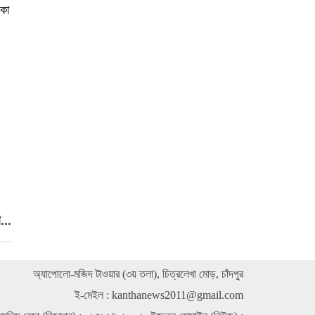
াকা
এসএসসি ৯৭ ও এইচএসসি ৯৯ ব্যাচের বন্ধু সাদ্দাম হোসেন
স্মরণে সভা ও দোয়া
দৈনিক চাঁদপুর দর্পণের প্রতিষ্ঠাতা ও চাঁদপুর প্রেসক্লাবের
সাবেক সভাপতি ইকরাম চৌধুরীর ৬ষ্ঠ মৃত্যুবার্ষিকী
জুলাই শহীদদের স্মরণে এনডিএফ চাঁদপুরের আলোচনা সভা
ও দোয়া
বাঁশখালীতে ৩২টি বন্যার্ত পরিবারকে রোটারী ক্লাবের ঢেউটিন
বিতরণ
বিশ্বজয়ী হাফেজ জাকারিয়াকে সম্মাননা দিল ইক্বরা
ইন্টারন্যাশনাল মাদরাসা
..
অ্যাপোলো-মজিদ টাওয়ার (৩য় তলা), চিত্রলেখা মোড়, চাঁদপুর
ই-মেইল :
kanthanews2011@gmail.com