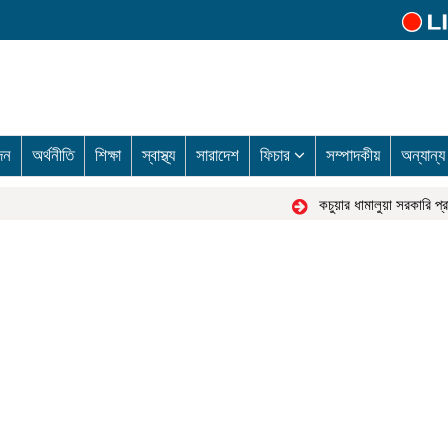
দন
অর্থনীতি
শিক্ষা
স্বাস্থ্য
সারাদেশ
ফিচার
সম্পাদকীয়
অন্যান্
কচুয়ার ধামালুয়া সরকারি প্র