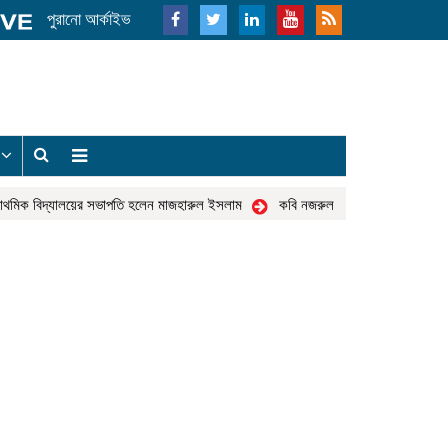
পুরানো আর্কাইভ
য
াথমিক বিদ্যালয়ের সভাপতি হলেন মাজহারুল ইসলাম
কবি নজরুল পৌরপার্ক : কিছু প্রত্যাশা