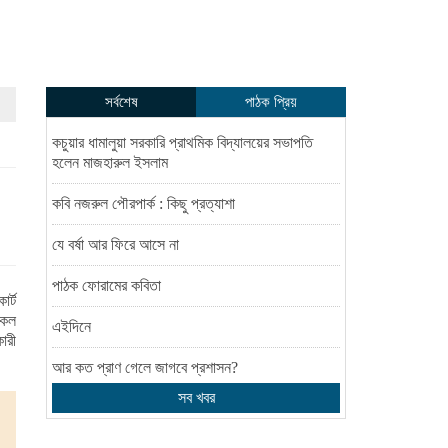
সর্বশেষ
পাঠক প্রিয়
কচুয়ার ধামালুয়া সরকারি প্রাথমিক বিদ্যালয়ের সভাপতি
হলেন মাজহারুল ইসলাম
কবি নজরুল পৌরপার্ক : কিছু প্রত্যাশা
যে বর্ষা আর ফিরে আসে না
পাঠক ফোরামের কবিতা
র্ট
কেল
এইদিনে
ারী
আর কত প্রাণ গেলে জাগবে প্রশাসন?
সব খবর
সিন্ডিকেট মেম্বার নির্বাচিত হওয়ায় শেখ ফরিদ আহম্মেদ
মানিক এমপিকে চাঁবিপ্রবি ছাত্রদলের ফুলেল শুভেচ্ছা