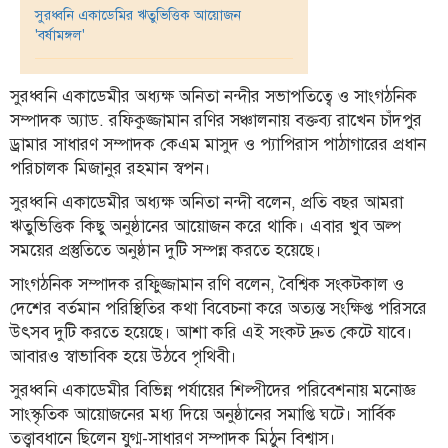
সুরধ্বনি একাডেমির ঋতুভিত্তিক আয়োজন
তথ্য-
'বর্ষামঙ্গল'
প্রযুক্তি
সুরধ্বনি একাডেমীর অধ্যক্ষ অনিতা নন্দীর সভাপতিত্বে ও সাংগঠনিক
মতামত
সম্পাদক অ্যাড. রফিকুজ্জামান রণির সঞ্চালনায় বক্তব্য রাখেন চাঁদপুর
ধর্ম
ড্রামার সাধারণ সম্পাদক কেএম মাসুদ ও প্যাপিরাস পাঠাগারের প্রধান
পরিচালক মিজানুর রহমান স্বপন।
শিশু-
কিশোর
সুরধ্বনি একাডেমীর অধ্যক্ষ অনিতা নন্দী বলেন, প্রতি বছর আমরা
ঋতুভিত্তিক কিছু অনুষ্ঠানের আয়োজন করে থাকি। এবার খুব অল্প
ক্যাম্পাস
সময়ের প্রস্তুতিতে অনুষ্ঠান দুটি সম্পন্ন করতে হয়েছে।
সাহিত্য
সাংগঠনিক সম্পাদক রফিুজ্জামান রণি বলেন, বৈশ্বিক সংকটকাল ও
ও
দেশের বর্তমান পরিস্থিতির কথা বিবেচনা করে অত্যন্ত সংক্ষিপ্ত পরিসরে
সংস্কৃতি
উৎসব দুটি করতে হয়েছে। আশা করি এই সংকট দ্রুত কেটে যাবে।
আবারও স্বাভাবিক হয়ে উঠবে পৃথিবী।
নারী
ও
সুরধ্বনি একাডেমীর বিভিন্ন পর্যায়ের শিল্পীদের পরিবেশনায় মনোজ্ঞ
শিশু
সাংস্কৃতিক আয়োজনের মধ্য দিয়ে অনুষ্ঠানের সমাপ্তি ঘটে। সার্বিক
তত্ত্বাবধানে ছিলেন যুগ্ম-সাধারণ সম্পাদক মিঠুন বিশ্বাস।
ভ্রমণ