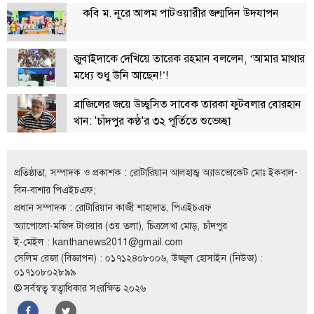
কবি ম. নূরে আলম পাটওয়ারীর জন্মদিন উদযাপন
বিতর্কায়ন
নারীকণ্ঠ
জুবাইদাকে দেখিয়ে তারেক রহমান বললেন, ‘আমার মাথার
চাঁদপুর
মধ্যে শুধু উনি আছেন!’!
কণ্ঠের
প্রতিষ্ঠাবার্ষিকী
ব্রাজিলের জয়ে উচ্ছ্বসিত সাবেক তারকা ফুটবলার বোরহান
খান: 'চাঁদপুর কণ্ঠ'র ৩২ পূর্তিতে শুভেচ্ছা
ছবি
প্রতিষ্ঠাতা, সম্পাদক ও প্রকাশক : রোটারিয়ান আলহাজ্ব অ্যাডভোকেট মোঃ ইকবাল-
ভিডিও
বিন-বাশার পিএইচএফ;
প্রধান সম্পাদক : রোটারিয়ান কাজী শাহাদাত, পিএইচএফ
আর্কাইভ
অ্যাপোলো-মজিদ টাওয়ার (৩য় তলা), চিত্রলেখা মোড়, চাঁদপুর
ই-মেইল :
kanthanews2011@gmail.com
পুরানো
সেলিম রেজা (বিজ্ঞাপন) : ০১৭১২৪০৮০০৬, উজ্জ্বল হোসাইন (নিউজ) :
আর্কাইভ
০১৭১০৮০২৮৯৯
© সর্বস্বত্ব স্বত্বাধিকার সংরক্ষিত ২০২৬