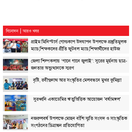
লাইফস্টাইল
এক্সক্লুসিভ
|
বিনোদন
আরও খবর
সোস্যাল
মিডিয়া
প্রাইম মিনিস্টার্স গোল্ডকাপ উদযাপন উপলক্ষে প্রস্তুতিমুলক
ম্যাচ,শিক্ষকদের প্রীতি ফুটবল ম্যাচ,শিক্ষার্থীদের হাউজ
গণমাধ্যম
ভিত্তিক ফাইনাল ম্যাচ
জেলা শিল্পকলায় ‘গানে গানে জুলাই’: সুরের মূর্ছনায় ছাত্র-
রাজধানী
জনতার অভ্যুত্থানকে স্মরণ
ইতিহাস
কথা
বৃষ্টি, রবীন্দ্রনাথ আর সংস্কৃতির মেলবন্ধনে মুখর কুমিল্লা
কয়
ক্যারিয়ার
সুরধ্বনি একাডেমির ঋতুভিত্তিক আয়োজন 'বর্ষামঙ্গল'
চাকুরি
নজরুলবর্ষ উপলক্ষে মোহন বাঁশি স্মৃতি সংসদ ও সাংস্কৃতিক
সৌখিন
সংগঠনের চিত্রাঙ্কন প্রতিযোগিতা
ফটোগ্রাফার