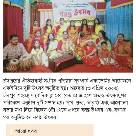
ফিচার
সম্পাদকীয়
অন্যান্য
আইন-
আদালত
উপ-
সম্পাদকীয়
কৃষি
ও
চাঁদপুরের ঐতিহ্যবাহী সংগীত প্রতিষ্ঠান সুরধ্বনি একাডেমির আয়োজনে
প্রকৃতি
একইদিনে দুটি উৎসব অনুষ্ঠিত হয়। শুক্রবার (৩ এপ্রিল ২০২৬)
চাঁদপুর শহরস্থ সাংবাদিক ক্লাবের রেড রোজ হলে অত্যন্ত উৎসবমুখর
অপরাধ
পরিবেশে অনুষ্ঠান দুটি সম্পন্ন হয়। গান, নৃত্য, আবৃত্তি এবং আলোচনা
চাঁদপুর
সভার মধ্য দিয়ে বিকেল ৪টা থেকে প্রথমে বসন্ত উৎসব এবং সন্ধ্যার
জেলার
পর অনুষ্ঠিত হয় নবান্ন উৎসব।
খবর
|
আরো খবর
প্রবাস