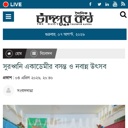
হোম
জাতীয়
শুক্রবার, ০৭ আগস্ট, ২০২৬
আন্তর্জাতিক
রাজনীতি
হোম
বিনোদন
খেলাধুলা
সুরধ্বনি একাডেমীর বসন্ত ও নবান্ন উৎসব
বিনোদন
প্রকাশ :
০৩ এপ্রিল ২০২৬, ২০:৪০
অর্থনীতি
সংবাদদাতা
শিক্ষা
স্বাস্থ্য
সারাদেশ