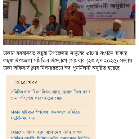
ফিচার
সম্পাদকীয়
অন্যান্য
আইন-
আদালত
ঢাকায় বসবাসরত কচুয়া উপজেলার মানুষের প্রাণের সংগঠন 'ঢাকাস্থ
উপ-
কচুয়া উপজেলা সমিতি'র উদ্যােগে সোমবার (২৩ জুন ২০২৫) সন্ধ্যায়
সম্পাদকীয়
ঢাকা অফিসার্স ক্লাব মিলনায়তনে ঈদ পুনর্মিলনী অনুষ্ঠিত হয়েছে।
কৃষি
ও
|
আরো খবর
প্রকৃতি
সমিতির টাকা দ্বিগুণ ফিল্ডে আছে, সুযোগ দিলে সবার
দেনা পরিশোধ করবেন চেয়ারম্যান
অপরাধ
চাঁদপুর
ঢাকায় হাইমচর উপজেলা জনকল্যাণ সমিতির
মতবিনিময় সভা
জেলার
খবর
খোরশেদ আলম বাবুল বাংলাদেশ দলিল লেখক
প্রবাস
সমিতির কেন্দ্রীয় সিনিয়র ভাইস চেয়ারম্যান নির্বাচিত