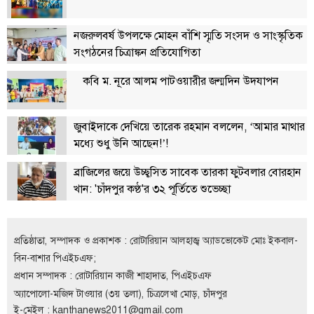
বিতর্কায়ন
নজরুলবর্ষ উপলক্ষে মোহন বাঁশি স্মৃতি সংসদ ও সাংস্কৃতিক
নারীকণ্ঠ
সংগঠনের চিত্রাঙ্কন প্রতিযোগিতা
চাঁদপুর
কবি ম. নূরে আলম পাটওয়ারীর জন্মদিন উদযাপন
কণ্ঠের
প্রতিষ্ঠাবার্ষিকী
জুবাইদাকে দেখিয়ে তারেক রহমান বললেন, ‘আমার মাথার
ছবি
মধ্যে শুধু উনি আছেন!’!
ব্রাজিলের জয়ে উচ্ছ্বসিত সাবেক তারকা ফুটবলার বোরহান
ভিডিও
খান: 'চাঁদপুর কণ্ঠ'র ৩২ পূর্তিতে শুভেচ্ছা
আর্কাইভ
প্রতিষ্ঠাতা, সম্পাদক ও প্রকাশক : রোটারিয়ান আলহাজ্ব অ্যাডভোকেট মোঃ ইকবাল-
পুরানো
বিন-বাশার পিএইচএফ;
আর্কাইভ
প্রধান সম্পাদক : রোটারিয়ান কাজী শাহাদাত, পিএইচএফ
অ্যাপোলো-মজিদ টাওয়ার (৩য় তলা), চিত্রলেখা মোড়, চাঁদপুর
ই-মেইল :
kanthanews2011@gmail.com