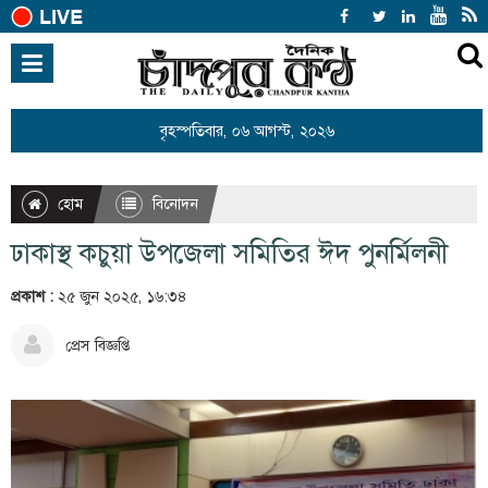
হোম
জাতীয়
বৃহস্পতিবার, ০৬ আগস্ট, ২০২৬
আন্তর্জাতিক
রাজনীতি
হোম
বিনোদন
খেলাধুলা
ঢাকাস্থ কচুয়া উপজেলা সমিতির ঈদ পুনর্মিলনী
বিনোদন
প্রকাশ :
২৫ জুন ২০২৫, ১৬:৩৪
অর্থনীতি
প্রেস বিজ্ঞপ্তি
শিক্ষা
স্বাস্থ্য
সারাদেশ