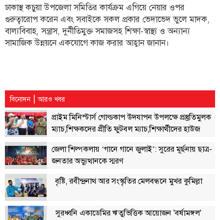
ঢাকাস্থ কচুয়া উপজেলা সমিতির কার্যক্রম এগিয়ে নেয়ার ওপর
লাইফস্টাইল
গুরুত্বারোপ করেন এবং সবাইকে সকল প্রকার ভেদাভেদ ভুলে মাদক,
বাল্যবিবাহ, সন্ত্রাস, দুর্নীতিমুক্ত সমাজসহ শিক্ষা-স্বাস্থ্য ও অন্যান্য
এক্সক্লুসিভ
সামাজিক উন্নয়নে একযোগে কাজ করার আহ্বান জানান।
সোস্যাল
মিডিয়া
গণমাধ্যম
|
বিনোদন
আরও খবর
রাজধানী
প্রাইম মিনিস্টার্স গোল্ডকাপ উদযাপন উপলক্ষে প্রস্তুতিমুলক
ইতিহাস
ম্যাচ,শিক্ষকদের প্রীতি ফুটবল ম্যাচ,শিক্ষার্থীদের হাউজ
কথা
ভিত্তিক ফাইনাল ম্যাচ
কয়
জেলা শিল্পকলায় ‘গানে গানে জুলাই’: সুরের মূর্ছনায় ছাত্র-
জনতার অভ্যুত্থানকে স্মরণ
ক্যারিয়ার
বৃষ্টি, রবীন্দ্রনাথ আর সংস্কৃতির মেলবন্ধনে মুখর কুমিল্লা
চাকুরি
সৌখিন
ফটোগ্রাফার
সুরধ্বনি একাডেমির ঋতুভিত্তিক আয়োজন 'বর্ষামঙ্গল'