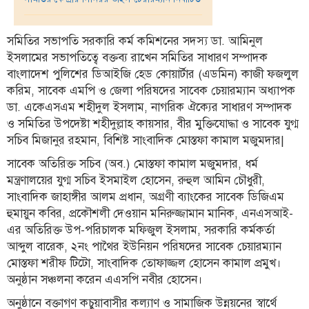
তথ্য-
প্রযুক্তি
সমিতির সভাপতি সরকারি কর্ম কমিশনের সদস্য ডা. আমিনুল
ইসলামের সভাপতিত্বে বক্তব্য রাখেন সমিতির সাধারণ সম্পাদক
মতামত
বাংলাদেশ পুলিশের ডিআইজি হেড কোয়ার্টার (এডমিন) কাজী ফজলুল
করিম, সাবেক এমপি ও জেলা পরিষদের সাবেক চেয়ারম্যান অধ্যাপক
ধর্ম
ডা. একেএসএম শহীদুল ইসলাম, নাগরিক ঐক্যের সাধারণ সম্পাদক
শিশু-
ও সমিতির উপদেষ্টা শহীদুল্লাহ কায়সার, বীর মুক্তিযোদ্ধা ও সাবেক যুগ্ম
কিশোর
সচিব মিজানুর রহমান, বিশিষ্ট সাংবাদিক মোস্তফা কামাল মজুমদার|
ক্যাম্পাস
সাবেক অতিরিক্ত সচিব (অব.) মোস্তফা কামাল মজুমদার, ধর্ম
মন্ত্রণালয়ের যুগ্ম সচিব ইসমাইল হোসেন, রুহুল আমিন চৌধুরী,
সাহিত্য
সাংবাদিক জাহাঙ্গীর আলম প্রধান, অগ্রণী ব্যাংকের সাবেক ডিজিএম
ও
হুমায়ুন কবির, প্রকৌশলী দেওয়ান মনিরুজ্জামান মানিক, এনএসআই-
সংস্কৃতি
এর অতিরিক্ত উপ-পরিচালক মফিজুল ইসলাম, সরকারি কর্মকর্তা
আব্দুল বারেক, ২নং পাথৈর ইউনিয়ন পরিষদের সাবেক চেয়ারম্যান
নারী
ও
মোস্তফা শরীফ টিটো, সাংবাদিক তোফাজ্জল হোসেন কামাল প্রমুখ।
শিশু
অনুষ্ঠান সঞ্চলনা করেন এএসপি নবীর হোসেন।
অনুষ্ঠানে বক্তাগণ কচুয়াবাসীর কল্যাণ ও সামাজিক উন্নয়নের স্বার্থে
ভ্রমণ