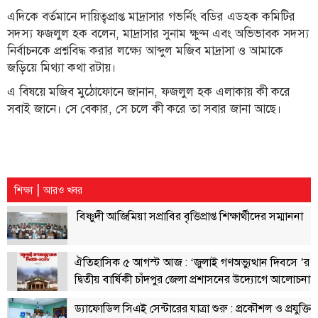
বিতর্কায়ন
এদিকে বর্তমানে দায়িত্বপ্রাপ্ত মাদ্রাসার গভর্নিং বডির এডহক কমিটির
সদস্য ফজলুল হক বলেন, মাদ্রাসার সুনাম ক্ষুণ্ন এবং অভিভাবক সদস্য
নারীকণ্ঠ
নির্বাচনকে প্রশ্নবিদ্ধ করার লক্ষ্যে আব্দুল মজিব মাদ্রাসা ও আমাকে
জড়িয়ে মিথ্যা কথা রটায়।
চাঁদপুর
কণ্ঠের
এ বিষয়ে মজিব মুঠোফোনে জানান, ফজলুল হক এলাকায় কী করে
প্রতিষ্ঠাবার্ষিকী
সবাই জানে। সে বেকার, সে চলে কী করে তা সবার জানা আছে।
ছবি
ভিডিও
|
শিক্ষা
আরও খবর
বিষ্ণুদী আজিমিয়া সপ্রাবির বৃত্তিপ্রাপ্ত শিক্ষার্থীদের সম্মাননা
আর্কাইভ
পুরানো
ঐতিহাসিক ৫ আগস্ট আজ : ‘জুলাই গণঅভ্যুত্থান দিবসে ’র
আর্কাইভ
দ্বিতীয় বার্ষিকী চাঁদপুর জেলা প্রশাসনের উদ্যোগে আলোচনা
সভা, দোয়া ও দিনব্যাপী নানা কর্মসূচি
ড্যাফোডিল সিএই সেন্টারের যাত্রা শুরু : প্রকৌশল ও প্রযুক্তি