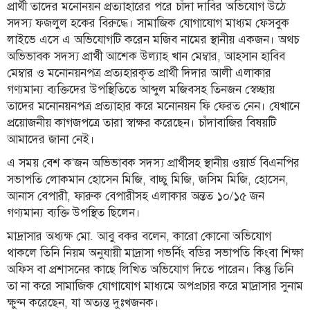
প্রার্থী তাদের মনোনয়ন প্রত্যাহারের পরে চাঁদা দাবির অভিযোগ উঠে
লাইফস্টাইল
সদস্য ফজলুল হকের বিরুদ্ধে। সামাজিক যোগাযোগ মাধ্যম ফেসবুক
লাইভে এসে এ অভিযোগটি করেন মজিব নামের স্থানীয় একজন। অথচ
এক্সক্লুসিভ
অভিভাবক সদস্য প্রার্থী আশেক উল্যাহ খান মেম্বার, আহসান হাবিব
মেম্বার ও মনোনয়নপত্র প্রত্যহারকৃত প্রার্থী দিদার আলী এলাকার
সোস্যাল
গণ্যমান্য ব্যক্তিদের উপস্থিতিতে আব্দুল মজিবসহ তিনজন স্বেচ্ছায়
মিডিয়া
তাদের মনোনয়নপত্র প্রত্যাহার করে মনোনয়ন ফি ফেরত নেন। যেখানে
গণমাধ্যম
প্রয়োজনীয় কাগজপত্রে তারা স্বাক্ষর করেছেন। চাঁদাবাজির বিষয়টি
আমাদের জানা নেই।
রাজধানী
এ সময় বেশ ক'জন অভিভাবক সদস্য প্রার্থীসহ স্থানীয় ওয়ার্ড বিএনপির
ইতিহাস
সভাপতি লোকমান হোসেন মিজি, বাচ্চু মিজি, জসিম মিজি, হোসেন,
কথা
আনাস বেপারী, ফারুক বেপারীসহ এলাকার অন্তত ১০/১৫ জন
কয়
গণ্যমান্য ব্যক্তি উপস্থিত ছিলেন।
ক্যারিয়ার
মাদ্রাসার অধ্যক্ষ মো. আবু বকর বলেন, কারো কোনো অভিযোগ
থাকলে তিনি নিয়ম অনুযায়ী মাদ্রাসা গভর্নিং বডির সভাপতি কিংবা শিক্ষা
চাকুরি
অফিস বা প্রশাসনের কাছে লিখিত অভিযোগ দিতে পারেন। কিন্তু তিনি
সৌখিন
তা না করে সামাজিক যোগাযোগ মাধ্যমে অপপ্রচার করে মাদ্রাসার সুনাম
ফটোগ্রাফার
ক্ষুণ্ন করেছেন, যা অত্যন্ত দুঃখজনক।