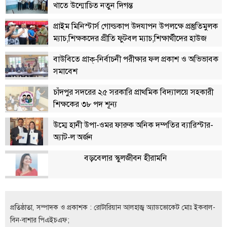
খাতে উন্মোচিত নতুন দিগন্ত
প্রাইম মিনিস্টার্স গোল্ডকাপ উদযাপন উপলক্ষে প্রস্তুতিমুলক
ম্যাচ,শিক্ষকদের প্রীতি ফুটবল ম্যাচ,শিক্ষার্থীদের হাউজ
ভিত্তিক ফাইনাল ম্যাচ
বাউবিতে প্রাক্-নির্বাচনী পরীক্ষার ফল প্রকাশ ও অভিভাবক
সমাবেশ
চাঁদপুর সদরের ২৫ সরকারি প্রাথমিক বিদ্যালয়ে সহকারী
শিক্ষকের ৩৮ পদ শূন্য
উম্মে হানী উপা-ওমর ফারুক অনিক দম্পতির ব্যারিস্টার-
অ্যাট-ল অর্জন
বড়বেলার স্কুলজীবন হীরামনি
প্রতিষ্ঠাতা, সম্পাদক ও প্রকাশক : রোটারিয়ান আলহাজ্ব অ্যাডভোকেট মোঃ ইকবাল-
বিন-বাশার পিএইচএফ;