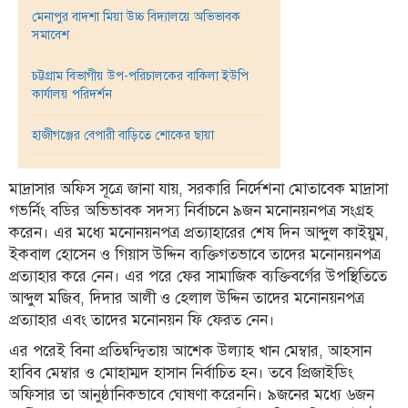
মেনাপুর বাদশা মিয়া উচ্চ বিদ্যালয়ে অভিভাবক
তথ্য-
সমাবেশ
প্রযুক্তি
চট্টগ্রাম বিভাগীয় উপ-পরিচালকের বাকিলা ইউপি
মতামত
কার্যালয় পরিদর্শন
ধর্ম
হাজীগঞ্জের বেপারী বাড়িতে শোকের ছায়া
শিশু-
কিশোর
মাদ্রাসার অফিস সূত্রে জানা যায়, সরকারি নির্দেশনা মোতাবেক মাদ্রাসা
গভর্নিং বডির অভিভাবক সদস্য নির্বাচনে ৯জন মনোনয়নপত্র সংগ্রহ
ক্যাম্পাস
করেন। এর মধ্যে মনোনয়নপত্র প্রত্যাহারের শেষ দিন আব্দুল কাইয়ুম,
সাহিত্য
ইকবাল হোসেন ও গিয়াস উদ্দিন ব্যক্তিগতভাবে তাদের মনোনয়নপত্র
ও
প্রত্যাহার করে নেন। এর পরে ফের সামাজিক ব্যক্তিবর্গের উপস্থিতিতে
সংস্কৃতি
আব্দুল মজিব, দিদার আলী ও হেলাল উদ্দিন তাদের মনোনয়নপত্র
প্রত্যাহার এবং তাদের মনোনয়ন ফি ফেরত নেন।
নারী
ও
এর পরেই বিনা প্রতিদ্বন্দ্বিতায় আশেক উল্যাহ খান মেম্বার, আহসান
শিশু
হাবিব মেম্বার ও মোহাম্মদ হাসান নির্বাচিত হন। তবে প্রিজাইডিং
অফিসার তা আনুষ্ঠানিকভাবে ঘোষণা করেননি। ৯জনের মধ্যে ৬জন
ভ্রমণ