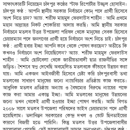
সাক্ষাৎকারটি নিয়েছেন চাঁদপুর কণ্ঠের স্টাফ রিপোর্টার উজ্জ্বল হোসাইন।
লাইফস্টাইল
চাঁদপুর কণ্ঠ : আপনি স্থানীয় সরকার নির্বাচনে কোন্ পদে প্রার্থী হিসেবে
অংশ নিতে চান? অ্যাড. শরীফ মাহমুদ ফেরদাউস শাহীন : আমি প্রথমে
এক্সক্লুসিভ
মহান আল্লাহর নিকট শোকরিয়া আদায় করছি। আমি স্থানীয় সরকার
নির্বাচনে মতলব উত্তর উপজেলা পরিষদ থেকে মানুষের সেবক হিসেবে
সোস্যাল
মিডিয়া
চেয়ারম্যান পদে জনগণের প্রার্থী হয়ে নির্বাচনে অংশ নিতে চাই। চাঁদপুর
কণ্ঠ : প্রার্থী হবার ইচ্ছা আপনি কবে থেকে পোষণ করছেন? অতীতে কি
গণমাধ্যম
কখনও নির্বাচনে অংশ নিয়েছিলেন? অ্যাড. শরীফ মাহমুদ ফেরদাউস
শাহীন : আমি ছোটবেলা থেকে জাতীয়তাবাদী ছাত্র রাজনীতির সঙ্গে
রাজধানী
জড়িত। শৈশবে স্বপ্ন দেখেছি অবহেলিত মতলবকে কীভাবে উন্নয়ন করা
ইতিহাস
যায়। আমি একজন আইনজীবী হিসেবে চেষ্টা করি চাঁদপুরবাসী তথা
কথা
মতলবের সাধারণ মানুষের জন্যে ন্যায়বিচার প্রতিষ্ঠায় কাজ করতে।
কয়
আধুনিক মতলব প্রতিষ্ঠায় অন্যায় ও বৈষম্যের বিরুদ্ধে ন্যায়ের পক্ষে
কাজ করা আমার একান্ত ইচ্ছা। আমি মতলবের মানুষের উন্নয়নের
ক্যারিয়ার
জন্যে তখন থেকেই প্রার্থী হওয়ার ইচ্ছা পোষণ করছি। আমি বিগত
চাকুরি
২০০৮ সালে মতলব উপজেলা পরিষদের ভাইস চেয়ারম্যান পদে প্রার্থী
হয়েছিলাম। তদানিন্তন সরকারের কেন্দ্র দখল ও ভোট ছিনতাইয়ের
সৌখিন
কারণে বিজয়ী হতে পারিনি। কিন্তু মতলব উত্তর উপজেলাবাসীর
ফটোগ্রাফার
ভালোবাসা পেয়েছি, সেই ভালোবাসাই আমার অনুপ্রেরণা। চাঁদপুর কণ্ঠ :