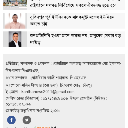
রাষ্ট্রগঠনে দলমত নির্বিশেষে সকলে ঐক্যবদ্ধ হতে হবে
সুবিদপুর পূর্ব ইউনিয়নকে মাদকমুক্ত মডেল ইউনিয়ন
করতে চাই
জনপ্রতিনিধি হওয়া মানে ক্ষমতা নয়, মানুষের সেবার বড়
দায়িত্ব
প্রতিষ্ঠাতা, সম্পাদক ও প্রকাশক : রোটারিয়ান আলহাজ্ব অ্যাডভোকেট মোঃ ইকবাল-
বিন-বাশার পিএইচএফ;
প্রধান সম্পাদক : রোটারিয়ান কাজী শাহাদাত, পিএইচএফ
অ্যাপোলো-মজিদ টাওয়ার (৩য় তলা), চিত্রলেখা মোড়, চাঁদপুর
ই-মেইল :
kanthanews2011@gmail.com
সেলিম রেজা (বিজ্ঞাপন) : ০১৭১২৪০৮০০৬, উজ্জ্বল হোসাইন (নিউজ) :
০১৭১০৮০২৮৯৯
© সর্বস্বত্ব স্বত্বাধিকার সংরক্ষিত ২০২৬