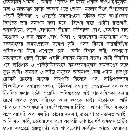
ফেরদাউস শাহীন : আমার পরিকল্পনা হচ্ছে একটি অংশগ্রহণমূলক,
স্বচ্ছ ও জনবান্ধব স্থানীয় সরকার গড়ে তোলা। মতলব উত্তর উপজেলার
প্রতিটি ইউনিয়ন ও ওয়ার্ডের সমস্যাগুলো চিহ্নিত করে অগ্রাধিকার
ভিত্তিতে তার সমাধান করা হবে। বিশেষ করে গ্রামীণ রাস্তাঘাট,
অবকাঠামো, সড়ক যোগাযোগ উন্নয়ন, নদীভাঙ্গন রোধ, বেআইনি বালু
উত্তোলন ও বালু সন্ত্রাস রোধ, শিক্ষা ও স্বাস্থ্যসেবার মানোন্নয়ন এবং
যুবসমাজের কর্মসংস্থানের সুযোগ সৃষ্টি—এসব বিষয়ে বাস্তবভিত্তিক
পরিকল্পনা নিয়ে এগোতে চাই। আমি বিশ্বাস করি, জনগণের
মতামতকে গুরুত্ব দিয়েই একটি টেকসই উন্নয়ন সম্ভব। আমি দীর্ঘদিন
ধরে ব্যক্তিগত ও প্রাতিষ্ঠানিকভাবে সমাজসেবামূলক কর্মকাণ্ডের সঙ্গে
যুক্ত আছি। অসহায় ও দরিদ্র মানুষের আইনগত সেবা প্রদান, চাঁদপুর
রোটারী ক্লাবের সাবেক সভাপতি হিসেবে এবং ব্যক্তিগতভাবে
শিক্ষার্থীদের সহায়তা প্রদান, চিকিৎসা সহায়তা দেওয়া—এসব কাজ
নিয়মিত করার চেষ্টা করেছি। ভবিষ্যতেও এই ধারাবাহিকতা বজায়
রেখে আরও বৃহৎ পরিসরে কাজ করতে চাই। ইতোমধ্যে আমি
গণসংযোগ শুরু করেছি এবং উপজেলার বিভিন্ন এলাকায় গিয়ে মানুষের
সঙ্গে সরাসরি কথা বলছি। তাদের সমস্যা, প্রত্যাশা ও মতামত শুনছি।
আমি মনে করি, ভোটারদের সঙ্গে সরাসরি যোগাযোগই একজন প্রার্থীর
জন্যে সবচেয়ে গুরুত্বপূর্ণ। এই গণসংযোগ কার্যক্রম আরও জোরদার