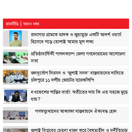
|
রাজনীতি
আরও খবর
রাধাসার গ্রামকে মাদক ও জুয়ামুক্ত একটি আদর্শ ওয়ার্ড
হিসেবে গড়ে তোলাই আমার মূল লক্ষ্য
প্রতিষ্ঠাবার্ষিকী পালনকল্পে জেলা গণফোরামের আলোচনা
সভা
জনদুর্ভোগ নিরসন ও ‘জুলাই সনদ’ বাস্তবায়নের দাবিতে
চাঁদপুরে ১১ দলীয় জোটের স্মারকলিপি
নওফেলের শান্তির বার্তা: অতীতের দায় কি এত সহজে মুছে
যায়?
গণঅভ্যুত্থানের আকাঙ্ক্ষা বাস্তবায়নে ঐক্যবদ্ধ হোন
জুলাই বিপ্লবের চেতনা ধারন করে বৈষম্যহীন ও দুর্নীতিমুক্ত