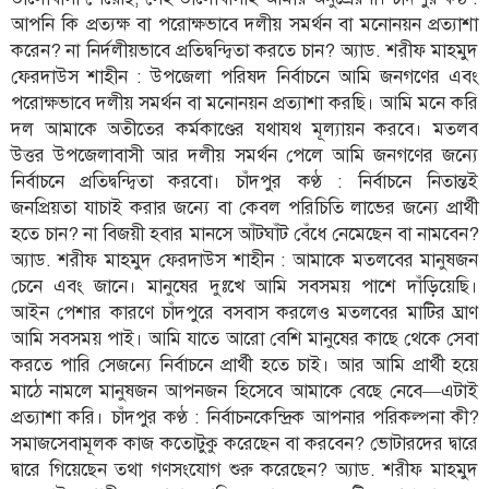
আপনি কি প্রত্যক্ষ বা পরোক্ষভাবে দলীয় সমর্থন বা মনোনয়ন প্রত্যাশা
বিতর্কায়ন
করেন? না নির্দলীয়ভাবে প্রতিদ্বন্দ্বিতা করতে চান? অ্যাড. শরীফ মাহমুদ
নারীকণ্ঠ
ফেরদাউস শাহীন : উপজেলা পরিষদ নির্বাচনে আমি জনগণের এবং
পরোক্ষভাবে দলীয় সমর্থন বা মনোনয়ন প্রত্যাশা করছি। আমি মনে করি
চাঁদপুর
দল আমাকে অতীতের কর্মকাণ্ডের যথাযথ মূল্যায়ন করবে। মতলব
কণ্ঠের
উত্তর উপজেলাবাসী আর দলীয় সমর্থন পেলে আমি জনগণের জন্যে
প্রতিষ্ঠাবার্ষিকী
নির্বাচনে প্রতিদ্বন্দ্বিতা করবো। চাঁদপুর কণ্ঠ : নির্বাচনে নিতান্তই
জনপ্রিয়তা যাচাই করার জন্যে বা কেবল পরিচিতি লাভের জন্যে প্রার্থী
ছবি
হতে চান? না বিজয়ী হবার মানসে আঁটঘাঁট বেঁধে নেমেছেন বা নামবেন?
অ্যাড. শরীফ মাহমুদ ফেরদাউস শাহীন : আমাকে মতলবের মানুষজন
ভিডিও
চেনে এবং জানে। মানুষের দুঃখে আমি সবসময় পাশে দাঁড়িয়েছি।
আইন পেশার কারণে চাঁদপুরে বসবাস করলেও মতলবের মাটির ঘ্রাণ
আমি সবসময় পাই। আমি যাতে আরো বেশি মানুষের কাছে থেকে সেবা
আর্কাইভ
করতে পারি সেজন্যে নির্বাচনে প্রার্থী হতে চাই। আর আমি প্রার্থী হয়ে
মাঠে নামলে মানুষজন আপনজন হিসেবে আমাকে বেছে নেবে—এটাই
পুরানো
প্রত্যাশা করি। চাঁদপুর কণ্ঠ : নির্বাচনকেন্দ্রিক আপনার পরিকল্পনা কী?
আর্কাইভ
সমাজসেবামূলক কাজ কতোটুকু করেছেন বা করবেন? ভোটারদের দ্বারে
দ্বারে গিয়েছেন তথা গণসংযোগ শুরু করেছেন? অ্যাড. শরীফ মাহমুদ