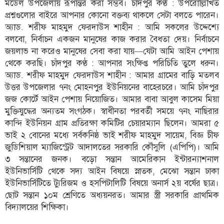
মডেল উপজেলায় রূপান্তর করা সম্ভব। চাঁদপুর কণ্ঠ : উপরোল্লিখিত
প্রশ্নগুলোর বাইরে আপনার কোনো বক্তব্য থাকলে সেটা বলতে পারেন।
অ্যাড. শরীফ মাহমুদ ফেরদাউস শাহীন : আমি সকলের উদ্দেশ্যে
বলবো, নির্বাচন একজন মানুষের কাজ করার বৈধতা দেয়। নির্বাচনে
জয়লাভ না করেও মানুষের সেবা করা যায়—যেটা আমি আইন পেশায়
থেকে করছি। চাঁদপুর কণ্ঠ : আপনার সংক্ষিপ্ত পরিচিতি তুলে ধরুন।
অ্যাড. শরীফ মাহমুদ ফেরদাউস শাহীন : আমার গ্রামের বাড়ি মতলব
উত্তর উপজেলার ৭নং মোহনপুর ইউনিয়নের বাহেরচরে। আমি চাঁদপুর
জজ কোর্টে আইন পেশায় নিয়োজিত। আমার বাবা আবুল কাসেম মিয়া
মুক্তিযুদ্ধের অন্যতম সংগঠক। স্বাধীনতা পরবর্তী সময়ে ৭নং নাছিরার
কান্দি ইউনিয়ন গ্রাম প্রতিরক্ষা কমিটির চেয়ারম্যান ছিলেন। আমরা ৫
ভাই ২ বোনের মধ্যে সর্বকনিষ্ঠ ভাই শরীফ মাহমুদ সায়েম, বিজ্ঞ চীফ
জুডিশিয়াল ম্যাজিস্ট্রেট আদালতের সরকারি কৌঁসুলি (এপিপি)। আমি
৩ সন্তানের জনক। বড়ো সন্তান আমেরিকান ইন্টারন্যাশনাল
ইউনিভার্সিটি থেকে সদ্য আইন বিষয়ে স্নাতক, মেঝো সন্তান ঢাকা
ইউনিভার্সিটিতে ট্যুরিজম ও হসপিটালিটি বিষয়ে অনার্স ২য় বর্ষের ছাত্র।
ছোট সন্তান ১০ম শ্রেণিতে অধ্যয়নরত। আমার স্ত্রী সরকারি প্রাথমিক
বিদ্যালয়ের শিক্ষিকা।