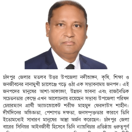
ফিচার
সম্পাদকীয়
অন্যান্য
আইন-
আদালত
উপ-
সম্পাদকীয়
কৃষি
চাঁদপুর জেলার মতলব উত্তর উপজেলা নদীভাঙ্গন, কৃষি, শিক্ষা ও
ও
প্রকৃতি
জনজীবনের নানামুখী চ্যালেঞ্জে গড়ে ওঠা এক সম্ভাবনাময় জনপদ। এই
জনপদের মানুষের আশা-আকাঙ্ক্ষা, উন্নয়ন ভাবনা এবং রাজনৈতিক
অপরাধ
সচেতনতার কেন্দ্রে এখন আলোচনায় রয়েছেন সম্ভাব্য উপজেলা পরিষদ
চেয়ারম্যান প্রার্থী অ্যাডভোকেট শরীফ মাহমুদ ফেরদাউস শাহীন।
চাঁদপুর
দীর্ঘদিনের অভিজ্ঞতা, পেশাগত দক্ষতা, জনসম্পৃক্ততার কারণে তিনি
জেলার
ইতোমধ্যেই সাধারণ মানুষের আস্থা অর্জন করেছেন। চাঁদপুর জেলা
খবর
বারের সিনিয়র আইনজীবী হিসেবে তিনি ন্যায়বিচার প্রতিষ্ঠায় গুরুত্বপূর্ণ
প্রবাস