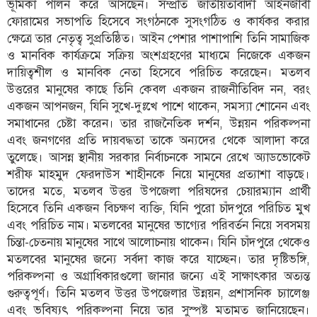
ভূমিকা পালন করে আসছেন। সম্প্রতি জাতীয়তাবাদী আইনজীবী
ফোরামের সভাপতি হিসেবে সংগঠনকে সুসংগঠিত ও কার্যকর করার
তথ্য-
ক্ষেত্রে তার নেতৃত্ব সুপ্রতিষ্ঠিত। আইন পেশার পাশাপাশি তিনি সামাজিক
প্রযুক্তি
ও মানবিক কার্যক্রমে সক্রিয় অংশগ্রহণের মাধ্যমে নিজেকে একজন
মতামত
দায়িত্বশীল ও মানবিক নেতা হিসেবে পরিচিত করেছেন। মতলব
উত্তরের মানুষের কাছে তিনি কেবল একজন রাজনীতিবিদ নন, বরং
ধর্ম
একজন আপনজন, যিনি সুখে-দুঃখে পাশে থাকেন, সমস্যা শোনেন এবং
সমাধানের চেষ্টা করেন। তার রাজনৈতিক দর্শন, উন্নয়ন পরিকল্পনা
শিশু-
কিশোর
এবং জনগণের প্রতি দায়বদ্ধতা তাকে অন্যদের থেকে আলাদা করে
তুলেছে। আসন্ন স্থানীয় সরকার নির্বাচনকে সামনে রেখে অ্যাডভোকেট
ক্যাম্পাস
শরীফ মাহমুদ ফেরদাউস শাহীনকে নিয়ে মানুষের প্রত্যাশা বাড়ছে।
তাদের মতে, মতলব উত্তর উপজেলা পরিষদের চেয়ারম্যান প্রার্থী
সাহিত্য
হিসেবে তিনি একজন বিচক্ষণ ব্যক্তি, যিনি পুরো চাঁদপুরে পরিচিত মুখ
ও
এবং পরিচিত নাম। মতলবের মানুষের ভাগ্যের পরিবর্তন নিয়ে সবসময়
সংস্কৃতি
চিন্তা-চেতনায় মানুষের সাথে আলোচনায় থাকেন। যিনি চাঁদপুরে থেকেও
নারী
মতলবের মানুষের জন্যে সর্বদা কাজ করে যাচ্ছেন। তার দৃষ্টিভঙ্গি,
ও
পরিকল্পনা ও অগ্রাধিকারগুলো জানার জন্যে এই সাক্ষাৎকার অত্যন্ত
শিশু
গুরুত্বপূর্ণ। তিনি মতলব উত্তর উপজেলার উন্নয়ন, প্রশাসনিক চ্যালেঞ্জ
এবং ভবিষ্যৎ পরিকল্পনা নিয়ে তার সুস্পষ্ট মতামত জানিয়েছেন।
ভ্রমণ