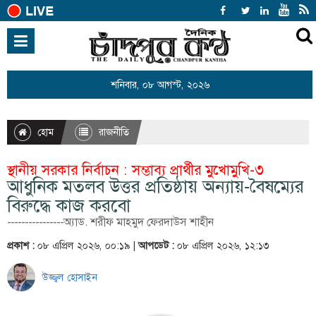
হোম
জাতীয়
শনিবার, ০৮ আগস্ট, ২০২৬
আন্তর্জাতিক
রাজনীতি
হোম
রাজনীতি
খেলাধুলা
স্থানীয় সরকার নির্বাচন : সম্ভাব্য প্রার্থীর মুখোমুখি-৩
বিনোদন
আধুনিক মতলব উত্তর প্রতিষ্ঠায় অন্যায়-বৈষম্যের
বিরুদ্ধে কাজ করবো
অর্থনীতি
----------------অ্যাড. শরীফ মাহমুদ ফেরদাউস শাহীন
শিক্ষা
প্রকাশ :
০৮ এপ্রিল ২০২৬, ০০:১৯ |
আপডেট :
০৮ এপ্রিল ২০২৬, ১২:১৩
স্বাস্থ্য
উজ্জ্বল হোসাইন
সারাদেশ