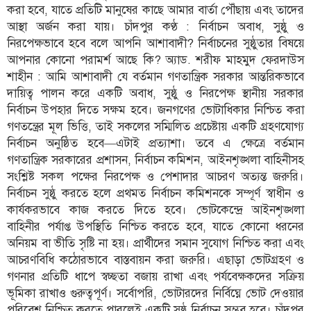
করা হবে, যাতে প্রতিটি মানুষের কাছে আমার বার্তা পৌঁছায় এবং তাদের
আস্থা অর্জন করা যায়। চাঁদপুর কণ্ঠ : নির্বাচন অবাধ, সুষ্ঠু ও
নিরপেক্ষভাবে হবে বলে আপনি আশাবাদী? নির্বাচনের সুষ্ঠুতার বিষয়ে
আপনার কোনো পরামর্শ আছে কি? অ্যাড. শরীফ মাহমুদ ফেরদাউস
শাহীন : আমি আশাবাদী যে বর্তমান গণতান্ত্রিক সরকার আন্তরিকভাবে
দায়িত্ব পালন করে একটি অবাধ, সুষ্ঠু ও নিরপেক্ষ স্থানীয় সরকার
নির্বাচন উপহার দিতে সক্ষম হবে। জনগণের ভোটাধিকার নিশ্চিত করা
গণতন্ত্রের মূল ভিত্তি, তাই সকলের সম্মিলিত প্রচেষ্টায় একটি গ্রহণযোগ্য
নির্বাচন অনুষ্ঠিত হবে—এটাই প্রত্যাশা। তবে এ ক্ষেত্রে বর্তমান
গণতান্ত্রিক সরকারের প্রশাসন, নির্বাচন কমিশন, আইনশৃঙ্খলা বাহিনীসহ
সংশ্লিষ্ট সকল পক্ষের নিরপেক্ষ ও পেশাদার আচরণ অত্যন্ত জরুরি।
নির্বাচন সুষ্ঠু করতে হলে প্রথমত নির্বাচন কমিশনকে সম্পূর্ণ স্বাধীন ও
কার্যকরভাবে কাজ করতে দিতে হবে। ভোটকেন্দ্রে আইনশৃঙ্খলা
বাহিনীর পর্যাপ্ত উপস্থিতি নিশ্চিত করতে হবে, যাতে কোনো ধরনের
অনিয়ম বা ভীতি সৃষ্টি না হয়। প্রার্থীদের সমান সুযোগ নিশ্চিত করা এবং
আচরণবিধি কঠোরভাবে বাস্তবায়ন করা জরুরি। এছাড়া ভোটগ্রহণ ও
গণনার প্রতিটি ধাপে স্বচ্ছতা বজায় রাখা এবং পর্যবেক্ষকদের সক্রিয়
ভূমিকা রাখাও গুরুত্বপূর্ণ। সর্বোপরি, ভোটারদের নির্বিঘ্নে ভোট দেওয়ার
পরিবেশ নিশ্চিত করতে পারলেই একটি সুষ্ঠু নির্বাচন সম্ভব হবে। চাঁদপুর