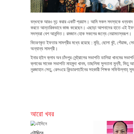
বন্ধনকে আরও দৃঢ় করার একটি প্রয়াস। আমি সকল সদস্যকে ধন্যবা
করতে আন্তরিকভাবে কাজ করেছেন। এছাড়া আপনাদের হাতে এই ইফতার
সদস্যরা বেশ আনন্দিত। রমজান হোক সকলের জন্যে নেয়ামতস্বরূপ।
বিতরণকৃত ইফতার সামগ্রীর মধ্যে রয়েছে : মুড়ি, ছোলা বুট, পেঁয়াজ, সে
অন্যান্য সামগ্রী।
ইনার হুইল ক্লাব অব চাঁদপুর সেন্ট্রালের সভাপতি ডালিয়া খানমের সভাপ
ক্লাবের সাবেক সভাপতি মাহমুদা খানম, তাছলিমা সুলতানা মুন্নী, মিত
নুরজাহান সেতু, রেলওয়ে কিন্ডারগার্টেনের সহকারী শিক্ষক সফিউল্লাহ্ 
আরো খবর
এইদিনে