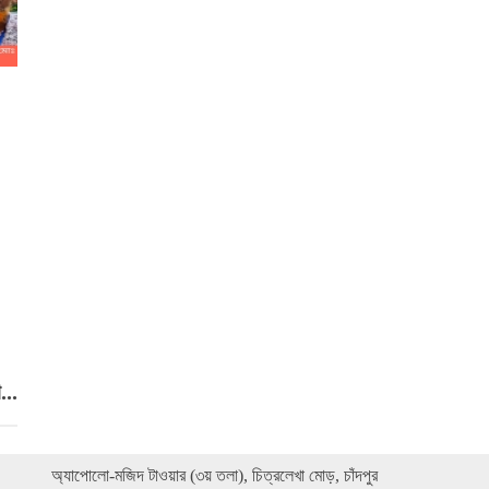
শ্রীমঙ্গলে এমপি মুজিবুর রহমানকে নাগরিক সংবর্ধনা
শ্রীমঙ্গলে প্রবীণ শিক্ষক সংবর্ধনা ও বিনামূল্যে চক্ষু শিবির
পৌর ৭নং ওয়ার্ডবাসীর সুখে-দুঃখে আছি দীর্ঘদিন, প্রার্থী হচ্ছি
তাঁদের অনুরোধে
মতলব উত্তরে ‘টিম পজিটিভ’-এর আয়োজনে মাদকবিরোধী
র‌্যালি ও সমাবেশ
মতলব উত্তরে ইকরাম চৌধুরীর মৃত্যুবার্ষিকীতে দোয়া ও
স্মরণসভা
..
অ্যাপোলো-মজিদ টাওয়ার (৩য় তলা), চিত্রলেখা মোড়, চাঁদপুর