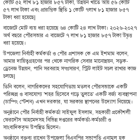
কোটি ৫২ লাখ ৮১ হাজার ৮৫৭ টাকা, উন্নয়ন খাতে আয় ৫৬ কোটি
৫৭ লাখ টাকা এবং প্রারম্ভিক স্থিতি ১ কোটি ৭লাখ ৮১ হাজার ৮৫৭
তথ্য-
টাকা ধরা হয়েছে|
প্রযুক্তি
বাজেটে মোট ব্যয় ধরা হয়েছে ৬৪ কোটি ২৪ লাখ টাকা। ২০২৬-২০২৭
মতামত
অর্থ বছরে পৌরসভার এ বাজেটে ৭ লাখ ৮১ হাজার ৮৫৭ টাকা উদ্বৃত্ত
ধর্ম
ধরা হয়েছে।
উপজেলা নির্বাহী কর্মকর্তা ও পৌর প্রশাসক কে এম ইশমাম বলেন,
শিশু-
আমার দায়িত্বগ্রহণের পর থেকে নাগরিক সেবার মানোন্নয়ন, সড়ক-
কিশোর
ড্রেনেজ উন্নয়ন, পানি সরবরাহ সম্প্রসারণ, স্ট্রিট লাইট সচল রাখার কাজ
ক্যাম্পাস
চলছে|
সাহিত্য
তিনি বলেন, নাগরিকদের সহযোগিতায় মতলব পৌরসভাকে একটি
ও
পরিচ্ছন্ন ও বাসযোগ্য 'শহর হিসেবে গড়ে তুলতে' একটি বর্জ্য ব্যবস্থাপনা
সংস্কৃতি
(ডাম্পিং স্টেশন) এখন দরকার, যা সরকার স্থাপনের উদ্যোগ নিয়েছে।
নারী
অনুষ্ঠানে পৌর নির্বাহী কর্মকর্তা সাইফুল ইসলাম, সহকারী প্রকৌশলী
ও
ফেরদৌস আহমেদসহ বিভিন্ন দপ্তরের কর্মকর্তা-কর্মচারী ও
শিশু
সাংবাদিকবৃন্দ উপস্থিত ছিলেন।
অনুষ্ঠানে বক্তব্য রাখেন উপজেলা বিএনপির সভাপতি এনামুল হক
ভ্রমণ