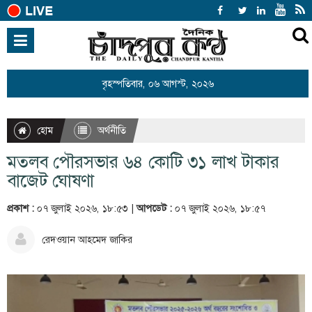
হোম
জাতীয়
বৃহস্পতিবার, ০৬ আগস্ট, ২০২৬
আন্তর্জাতিক
রাজনীতি
হোম
অর্থনীতি
খেলাধুলা
মতলব পৌরসভার ৬৪ কোটি ৩১ লাখ টাকার
বিনোদন
বাজেট ঘোষণা
অর্থনীতি
প্রকাশ :
০৭ জুলাই ২০২৬, ১৮:৫৩ |
আপডেট :
০৭ জুলাই ২০২৬, ১৮:৫৭
শিক্ষা
রেদওয়ান আহমেদ জাকির
স্বাস্থ্য
সারাদেশ