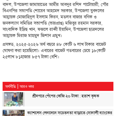
বাদল, উপজেলা জামায়াতের আমীর আবদুর রশিদ পাটোয়ারী, পৌর
লাইফস্টাইল
বিএনপির সভাপতি শোয়েব আহমেদ সরকার, উপজেলা যুবদলের
আহ্বায়ক মোজাহিদুল ইসলাম কিরন, মতলব বাজার বণিক ও
এক্সক্লুসিভ
জনকল্যাণ সমিতির সভাপতি (ভারপ্রাপ্ত) মজিবুর রহমান সরকার,
সোস্যাল
সাংবাদিক ইদ্রিছ খান, ফজলে রাব্বী ইয়ামিন, উপজেলা ছাত্রদলের
মিডিয়া
আহ্বায়ক মিরাজ মাহমুদ জিশান প্রমুখ।
প্রসঙ্গত, ২০২৫-২০২৬ অর্থ বছরে ৪৮ কোটি ৬ লাখ টাকার বাজেট
গণমাধ্যম
ঘোষণা করা হয়েছিলো। এবারের বাজেট গতবারের চেয়ে ১৮কোটি
রাজধানী
২৫লাখ ৮১হাজার ৮৫৭ টাকা বেশি।
ইতিহাস
কথা
কয়
|
ক্যারিয়ার
অর্থনীতি
আরও খবর
শ্রীনগরে পেঁপের কেজি ২০ টাকা : হতাশ কৃষক
চাকুরি
সৌখিন
ফটোগ্রাফার
ক্যাশলেস লেনদেনে সচেতনতা বাড়াতে সোনালী ব্যাংকের