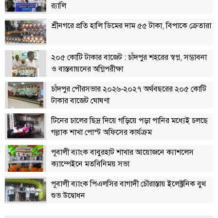
র‍্যালি
বিতর্কায়ন
শ্রীনগরে প্রতি হালি ডিমের দাম ৫৫ টাকা, বিপাকে ক্রেতারা
নারীকণ্ঠ
চাঁদপুর
২০৫ কোটি টাকার বাজেট : চাঁদপুর শহরের স্বপ্ন, সম্ভাবনা
কণ্ঠের
ও বাস্তবায়নের অগ্নিপরীক্ষা
প্রতিষ্ঠাবার্ষিকী
চাঁদপুর পৌরসভার ২০২৬-২০২৭ অর্থবছরের ২০৫ কোটি
ছবি
টাকার বাজেট ঘোষণা
টিনের চালের ছিদ্র দিয়ে গড়িয়ে পড়া পানির মধ্যেই চলছে
ভিডিও
গল্লাক শাখা পোস্ট অফিসের কার্যক্রম
আর্কাইভ
পূবালী ব্যাংক বাবুরহাট শাখার আয়োজনে ক্যাশলেস
ক্যাম্পেইনে মতবিনিময় সভা
পুরানো
পূবালী ব্যাংক পিএলসির বাগাদী চৌরাস্তায় ইলেক্ট্রনিক বুথ
আর্কাইভ
শুভ উদ্বোধন