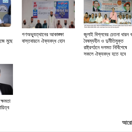
গণঅভ্যুত্থানের আকাঙ্ক্ষা
জুলাই বিপ্লবের চেতনা ধারন 
জে মুছে
বাস্তবায়নে ঐক্যবদ্ধ হোন
বৈষম্যহীন ও দুর্নীতিমুক্ত
রাষ্ট্রগঠনে দলমত নির্বিশেষে
সকলে ঐক্যবদ্ধ হতে হবে
ক্ষমতা
য়িত্ব
আরো.