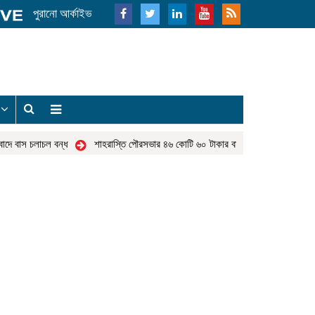
পুরানো আর্কাইভ
য
ে বাস চলাচল বন্ধ
শাহরাস্তি পৌরসভার ৪৬ কোটি ৬০ টাকার বাজেট ঘোষণা
হাজীগঞ্