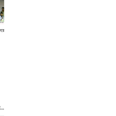
করে
..