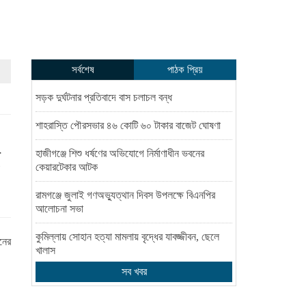
সর্বশেষ
পাঠক প্রিয়
সড়ক দুর্ঘটনার প্রতিবাদে বাস চলাচল বন্ধ
শাহরাস্তি পৌরসভার ৪৬ কোটি ৬০ টাকার বাজেট ঘোষণা
ে
হাজীগঞ্জে শিশু ধর্ষণের অভিযোগে নির্মাণাধীন ভবনের
কেয়ারটেকার আটক
রামগঞ্জে জুলাই গণঅভ্যুত্থান দিবস উপলক্ষে বিএনপির
আলোচনা সভা
কুমিল্লায় সোহান হত্যা মামলায় বৃদ্ধের যাবজ্জীবন, ছেলে
নের
খালাস
সব খবর
আক্কাস আলী রেলওয়ে একাডেমিতে বার্ষিক বৃত্তি প্রদান ও
বৃক্ষরোপণ কর্মসূচি