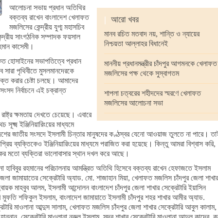
আলোচনা সভায় প্রধান অতিথির
বক্তব্য রাখেন বাংলাদেশ খেলাফত
|
আরো খবর
মজলিসের কেন্দ্রীয় যুগ্ম মহাসচিব
মানব রচিত মতবাদ নয়, শান্তি ও ন্যায়ের
দ্রীয় সাংগঠনিক সম্পাদক ফয়সাল
নিশ্চয়তা আল্লাহর বিধানেই
হমান কাসেমী।
াকত হোসাইনের সভাপতিত্বে প্রধান
মাননীয় প্রধানমন্ত্রীর চাঁদপুর আগমনকে খেলাফত
 সারা পৃথিবীতে মুসলমানদেরকে
মজলিসের পক্ষ থেকে সুস্বাগতম
িভক্ত করার চেষ্টা চলছে। আমাদের
ংসদ নির্বাচনে এই চক্রান্ত
শাপলা চত্বরের শহীদদের স্মরণে খেলাফত
মজলিসের আলোচনা সভা
্ট্র ক্ষমতায় দেখতে চেয়েছে। এবারে
্ষ্ম ইঞ্জিনিয়ারিংয়ের মাধ্যমে
শের জাতীয় সংসদে ইসলামী চিন্তার মানুষদের কণ্ঠস্বর যেনো আওয়াজ তুলতে না পারে। তা
় ব্যক্তিকেও ইঞ্জিনিয়ারিংয়ের মাধ্যমে পরাজিত করা হয়েছে। কিন্তু আমরা বিশ্বাস করি,
হকের মতো ব্যক্তিরা ভালোবাসার স্থান দখল করে আছে।
া হাবিবুর রহমানের পরিচালনায় আমন্ত্রিত অতিথি হিসেবে বক্তব্য রাখেন হেফাজতে ইসলাম
 জেলা জামায়াতের সেক্রেটারি অ্যাড. মো. শাজাহান মিয়া, খেলাফত মজলিস চাঁদপুর জেলা শাখা
য়ক মাহবুব আলম, ইসলামী আন্দোলন বাংলাদেশ চাঁদপুর জেলা শাখার সেক্রেটারি ইয়াসিন
ি মুফতি শফিকুল ইসলাম, বাংলাদেশ জামায়াতে ইসলামী চাঁদপুর শহর শাখার আমীর অ্যাড.
রেটারি মাওলানা আব্দুস সালাম, খেলাফত মজলিস চাঁদপুর জেলা শাখার সেক্রেটারি আবুল কালাম,
ন্নান, সেক্রেটারি মাওলানা নুরুল ইসলাম, সদর শাখার সেক্রেটারি মাওলানা আব্দুল কাদের, কচ