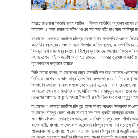
হযরত মাওলানা আতাউল্লাহ আমিন। বিশেষ অতিথির বক্তব্য রাখেন কেন্
আহমেদ ও ঢাকা মহানগর দক্ষিণ শাখার সহ-সভাপতি মাওলানা আনিসুর র
বাংলাদেশ খেলাফত মজলিস চাঁদপুর জেলা শাখার সভাপতি মাওলানা লিয়
অতিথির বক্তব্যে মাওলানা আতাউল্লাহ আমিন বলেন, আন্তর্জাতিকভাবে
বিভক্ত রাখার ষড়যন্ত্র চলছে। বিশ্বের মুসলিম দেশগুলোর শক্তিকে ব
বাংলাদেশেও এই অপচেষ্টা অব্যাহত রয়েছে। এবারের ত্রয়োদশ জাতীয় স
ব্যাপকভাবে দৃশ্যমান হয়েছে।
তিনি আরো বলেন, বাংলাদেশের মানুষ ইসলামী দল তথা আলেম-ওলামাকে রাষ
নির্বাচনে দেশের ৭০ ভাগ মানুষ ইসলামিক দলগুলোকে ভোট দিয়েছে। অথচ সূক
জনগণের মতামত বা ফলাফলকে কেড়ে নেয়া হয়েছে। তারা চেয়েছে এদে
বাংলাদেশ খেলাফত মজলিসের মহাসচিব মাওলানা মামুনুল হকের মতো জনপ্রিয
এদেশের আপামর মানুষের হৃদয়ে ইসলামী রাজনৈতিক দল তথা মামুনুল 
বাংলাদেশ খেলাফত মজলিস চাঁদপুর জেলা শাখার সাধারণ সম্পাদক মাওলান
বাংলাদেশ চাঁদপুর জেলা শাখার সাধারণ সম্পাদক মুফতি মাহাবুবুর রহমান,
সভাপতি মাওলানা তোফায়েল আহমেদ, এনসিপি চাঁদপুর জেলা শাখার আহ্বা
রাশেদসানী, বাংলাদেশ খেলাফত আন্দোলন চাঁদপুর জেলা শাখার সেক্রেটার
শাহজাহান খান, বাংলাদেশ খেলাফত মজলিসের চাঁদপুর জেলা জয়েন্ট সেক্
বাংলাদেশ খেলাফত মজলিস চাঁদপুর শহর শাখার সভাপতি মাওলানা আব্দুল হা