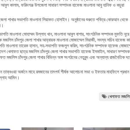
 আবুল কালাম, ফরিদগঞ্জ উপজেলা সাধারণ সম্পাদক হাফেজ মাওলানা আবু হানিফ ও কচুয়া
জেলা শাখার সভাপতি মাওলানা লিয়াকত হোসাইন‌। অনুষ্ঠানের শুরুতে পবিত্র কোরআন থেকে
েদ।
পতি মাওলানা মোহাম্মদ উল্লাহ খান, মাওলানা আবুল বাশার, সাংগঠনিক সম্পাদক মুফতি নূরে
িক মজলিস চাঁদপুর জেলা শাখার আহ্বায়ক মাওলানা মোজাম্মেল মিয়াজী, সদস্য সচিব হাফেজ কা
াপতি মাওলানা তারেক হাসান, সহ-সভাপতি ফজলুল করিম, সাংগঠনিক সম্পাদক হাফেজ মোজাম্
াদেশ খেলাফত ছাত্র মজলিস চাঁদপুর জেলা শাখার সভাপতি হাফেজ ইসমাইল, সাধারণ সম্পাদক
াফত মজলিস চাঁদপুর জেলা শাখার বিভিন্ন অঙ্গ সংগঠনের নেতৃবৃন্দ এবং অন্যান্য রাজনৈতিক দ
 তাক্বওয়া অর্জনে মাহে রমজানের তাৎপর্য শীর্ষক আলোচনা সভা ও ইফতার মাহফিলে প্রধান
াউল্লাহ আমিন।
খেলাফত মজলি