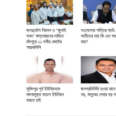
জনদুর্ভোগ নিরসন ও ‘জুলাই
নওফেলের শান্তির বার্তা:
সনদ’ বাস্তবায়নের দাবিতে
অতীতের দায় কি এত সহ
চাঁদপুরে ১১ দলীয় জোটের
যায়?
স্মারকলিপি
সুবিদপুর পূর্ব ইউনিয়নকে
জনপ্রতিনিধি হওয়া মানে 
মাদকমুক্ত মডেল ইউনিয়ন
নয়, মানুষের সেবার বড় দা
করতে চাই