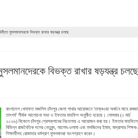
িবীতে মুসলমানদেরকে বিভক্ত রাখার ষড়যন্ত্র চলছে
মুসলমানদেরকে বিভক্ত রাখার ষড়যন্ত্র চলছ
বাংলাদেশ খেলাফত মজলিস চাঁদপুর জেলা শাখার আয়োজনে 'তাক্বওয়া অর্জনে মাহে রমজা
তাৎপর্য' শীর্ষক আলোচনা সভা ও ইফতার মাহফিল অনুষ্ঠিত হয়েছে। সোমবার (২ মার্চ
২০২৬) বিকেলে চাঁদপুর প্রেসক্লাবের নিচতলায় এ আয়োজন করা হয়। ইফতার মাহফিলে
বিভিন্ন রাজনৈতিক দলের নেতৃবৃন্দ, আলেম-ওলামা এবং মসজিদের ইমাম, মাদ্রাসার শিক্ষক-
শিক্ষার্থীসহ রোজাদার ধর্মপ্রাণ মুসলমানরা অংশগ্রহণ করেন।