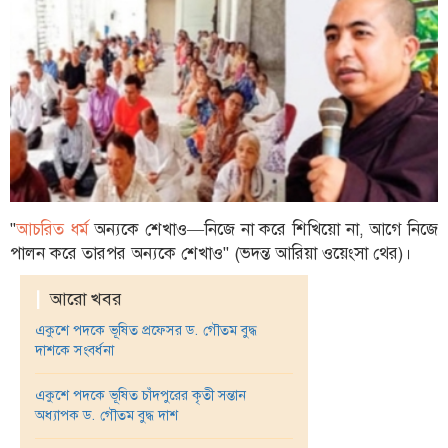
ফিচার
সম্পাদকীয়
অন্যান্য
আইন-
আদালত
উপ-
সম্পাদকীয়
"
আচরিত ধর্ম
অন্যকে শেখাও—নিজে না করে শিখিয়ো না, আগে নিজে
কৃষি
পালন করে তারপর অন্যকে শেখাও" (ভদন্ত আরিয়া ওয়েংসা থের)।
ও
প্রকৃতি
|
আরো খবর
অপরাধ
একুশে পদকে ভূষিত প্রফেসর ড. গৌতম বুদ্ধ
দাশকে সংবর্ধনা
চাঁদপুর
জেলার
একুশে পদকে ভূষিত চাঁদপুরের কৃতী সন্তান
খবর
অধ্যাপক ড. গৌতম বুদ্ধ দাশ
প্রবাস