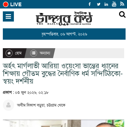
হোম
জাতীয়
বৃহস্পতিবার, ০৬ আগস্ট, ২০২৬
আন্তর্জাতিক
রাজনীতি
হোম
অন্যান্য
খেলাধুলা
অর্হৎ মার্গলাভী আরিয়া ওয়েংসা ভান্তের ধ্যানের
বিনোদন
শিক্ষায় গৌতম বুদ্ধের নৈর্বাণিক ধর্ম সন্দিট্ঠিকো-
স্বয়ং দর্শনীয়
অর্থনীতি
প্রকাশ :
০৩ জুন ২০২৬, ০২:১৮
শিক্ষা
স্বাস্থ্য
অসীম বিকাশ বড়ুয়া, চট্টগ্রাম থেকে
সারাদেশ