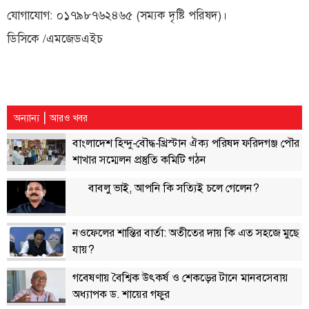
যোগাযোগ: ০১৭৯৮৭৬২৪৬৫ (সম্যক দৃষ্টি পরিষদ)।
ডিসিকে /এমজেডএইচ
|
অন্যান্য
আরও খবর
বাংলাদেশ হিন্দু-বৌদ্ধ-খ্রিস্টান ঐক্য পরিষদ ফরিদগঞ্জ পৌর
শাখার সম্মেলন প্রস্তুতি কমিটি গঠন
বাবলু ভাই, আপনি কি সত্যিই চলে গেলেন?
নওফেলের শান্তির বার্তা: অতীতের দায় কি এত সহজে মুছে
যায়?
গবেষণায় বৈশ্বিক উৎকর্ষ ও শেকড়ের টানে মানবসেবায়
অধ্যাপক ড. শায়ের গফুর