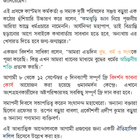
জানিয়েছেন।
বিতর্কায়ন
এই প্রসঙ্গে কাস্টমস কর্মকর্তা ও সম্যক দৃষ্টি পরিষদের সঞ্জয় বড়ুয়া এক
কঠোর হুঁশিয়ারি উচ্চারণ করে বলেন, "
কমঝুড়ি জ্ঞান
নিয়ে পূজনীয়
নারীকণ্ঠ
আরিয়া ভান্তে ধর্মপ্রচারে নামেননি। আর্যনিন্দা মহাপাপ, তাই বিভ্রান্তি
চাঁদপুর
ছড়ানোর আগে সবাইকে কথাবার্তায় সাবধান হতে হবে, অন্যথায় এর
কণ্ঠের
খেসারত দিতে হবে জন্ম-জন্মান্তরে।"
প্রতিষ্ঠাবার্ষিকী
একজন বিদর্শন সাধিকা বলেন, "আমরা এতদিন
বুদ্ধ, ধর্ম ও সংঘ
কে
পূজা করেছি। কিন্তু এখন আমরা ধ্যানের মাধ্যমে বুদ্ধের ধর্মের
অচিন্তনীয়
ছবি
শক্তি
প্রত্যক্ষ করছি।"
আগামী ৮ থেকে ১২ সেপ্টেম্বর ৫ দিনব্যাপী সম্পূর্ণ ফ্রি
বিদর্শন ভাবনা
ভিডিও
কোর্স
আয়োজন করা হয়েছে গুমানমর্দন কেন্দ্রে। এখানে
অংশগ্রহণকারীদের অষ্টপরিষ্কারসহ সবকিছু সম্পূর্ণ ফ্রি দান করা হবে।
আর্কাইভ
সমাপনী দিবসে সভাপতিত্ব করেন সংঘানন্দ মহাথেরো। অন্যান্য বক্তারা
ছিলেন প্রফেসর ড. রূপেন বড়ুয়া বাবলা, প্রকৌশলী প্রদীপ কুমার বড়ুয়া
পুরানো
ও অন্যান্য গণ্যমান্য ব্যক্তিবর্গ।
আর্কাইভ
এই আধ্যাত্মিক আন্দোলনকে আগামী প্রজন্মের জন্য একটি
ঐতিহাসিক
দলিল
হিসেবে উল্লেখ করা হয়।