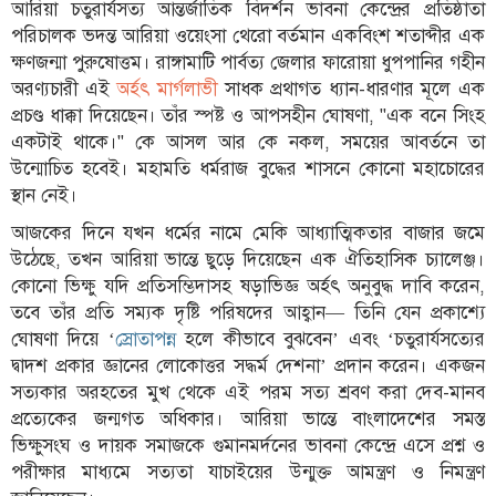
আরিয়া চতুরার্যসত্য আন্তর্জাতিক বিদর্শন ভাবনা কেন্দ্রের প্রতিষ্ঠাতা
পরিচালক ভদন্ত আরিয়া ওয়েংসা থেরো বর্তমান একবিংশ শতাব্দীর এক
লাইফস্টাইল
ক্ষণজন্মা পুরুষোত্তম। রাঙ্গামাটি পার্বত্য জেলার ফারোয়া ধুপপানির গহীন
এক্সক্লুসিভ
অরণ্যচারী এই
অর্হৎ মার্গলাভী
সাধক প্রথাগত ধ্যান-ধারণার মূলে এক
প্রচণ্ড ধাক্কা দিয়েছেন। তাঁর স্পষ্ট ও আপসহীন ঘোষণা, "এক বনে সিংহ
সোস্যাল
একটাই থাকে।" কে আসল আর কে নকল, সময়ের আবর্তনে তা
মিডিয়া
উন্মোচিত হবেই। মহামতি ধর্মরাজ বুদ্ধের শাসনে কোনো মহাচোরের
গণমাধ্যম
স্থান নেই।
আজকের দিনে যখন ধর্মের নামে মেকি আধ্যাত্মিকতার বাজার জমে
রাজধানী
উঠেছে, তখন আরিয়া ভান্তে ছুড়ে দিয়েছেন এক ঐতিহাসিক চ্যালেঞ্জ।
ইতিহাস
কোনো ভিক্ষু যদি প্রতিসম্ভিদাসহ ষড়াভিজ্ঞ অর্হৎ অনুবুদ্ধ দাবি করেন,
কথা
তবে তাঁর প্রতি সম্যক দৃষ্টি পরিষদের আহ্বান— তিনি যেন প্রকাশ্যে
কয়
ঘোষণা দিয়ে ‘
স্রোতাপন্ন
হলে কীভাবে বুঝবেন’ এবং ‘চতুরার্যসত্যের
দ্বাদশ প্রকার জ্ঞানের লোকোত্তর সদ্ধর্ম দেশনা’ প্রদান করেন। একজন
ক্যারিয়ার
সত্যকার অরহতের মুখ থেকে এই পরম সত্য শ্রবণ করা দেব-মানব
চাকুরি
প্রত্যেকের জন্মগত অধিকার। আরিয়া ভান্তে বাংলাদেশের সমস্ত
ভিক্ষুসংঘ ও দায়ক সমাজকে গুমানমর্দনের ভাবনা কেন্দ্রে এসে প্রশ্ন ও
সৌখিন
পরীক্ষার মাধ্যমে সত্যতা যাচাইয়ের উন্মুক্ত আমন্ত্রণ ও নিমন্ত্রণ
ফটোগ্রাফার