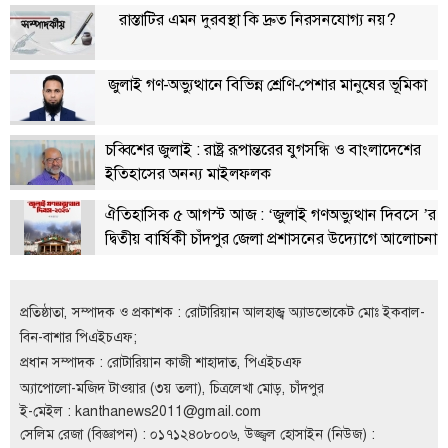
রাস্তাটির এমন দুরবস্থা কি দ্রুত নিরসনযোগ্য নয়?
জুলাই গণ-অভ্যুত্থানে বিভিন্ন শ্রেণি-পেশার মানুষের ভূমিকা
চব্বিশের জুলাই : রাষ্ট্র রূপান্তরের যুগসন্ধি ও বাংলাদেশের
ইতিহাসের অনন্য মাইলফলক
ঐতিহাসিক ৫ আগস্ট আজ : ‘জুলাই গণঅভ্যুত্থান দিবসে ’র
দ্বিতীয় বার্ষিকী চাঁদপুর জেলা প্রশাসনের উদ্যোগে আলোচনা
সভা, দোয়া ও দিনব্যাপী নানা কর্মসূচি
প্রতিষ্ঠাতা, সম্পাদক ও প্রকাশক : রোটারিয়ান আলহাজ্ব অ্যাডভোকেট মোঃ ইকবাল-
বিন-বাশার পিএইচএফ;
প্রধান সম্পাদক : রোটারিয়ান কাজী শাহাদাত, পিএইচএফ
অ্যাপোলো-মজিদ টাওয়ার (৩য় তলা), চিত্রলেখা মোড়, চাঁদপুর
ই-মেইল :
kanthanews2011@gmail.com
সেলিম রেজা (বিজ্ঞাপন) : ০১৭১২৪০৮০০৬, উজ্জ্বল হোসাইন (নিউজ) :