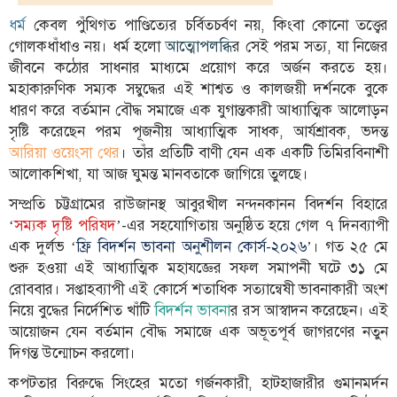
ধর্ম
কেবল পুঁথিগত পাণ্ডিত্যের চর্বিতচর্বণ নয়, কিংবা কোনো তত্ত্বের
তথ্য-
গোলকধাঁধাও নয়। ধর্ম হলো
আত্মোপলব্ধি
র সেই পরম সত্য, যা নিজের
প্রযুক্তি
জীবনে কঠোর সাধনার মাধ্যমে প্রয়োগ করে অর্জন করতে হয়।
মতামত
মহাকারুণিক সম্যক সম্বুদ্ধের এই শাশ্বত ও কালজয়ী দর্শনকে বুকে
ধারণ করে বর্তমান বৌদ্ধ সমাজে এক যুগান্তকারী আধ্যাত্মিক আলোড়ন
ধর্ম
সৃষ্টি করেছেন পরম পূজনীয় আধ্যাত্মিক সাধক, আর্যশ্রাবক, ভদন্ত
আরিয়া ওয়েংসা থের
। তাঁর প্রতিটি বাণী যেন এক একটি তিমিরবিনাশী
শিশু-
আলোকশিখা, যা আজ ঘুমন্ত মানবতাকে জাগিয়ে তুলছে।
কিশোর
সম্প্রতি চট্টগ্রামের রাউজানস্থ আবুরখীল নন্দনকানন বিদর্শন বিহারে
ক্যাম্পাস
‘
সম্যক দৃষ্টি পরিষদ
’-এর সহযোগিতায় অনুষ্ঠিত হয়ে গেল ৭ দিনব্যাপী
সাহিত্য
এক দুর্লভ ‘
ফ্রি বিদর্শন ভাবনা অনুশীলন কোর্স-২০২৬
’। গত ২৫ মে
ও
শুরু হওয়া এই আধ্যাত্মিক মহাযজ্ঞের সফল সমাপনী ঘটে ৩১ মে
সংস্কৃতি
রোববার। সপ্তাহব্যাপী এই কোর্সে শতাধিক সত্যান্বেষী ভাবনাকারী অংশ
নিয়ে বুদ্ধের নির্দেশিত খাঁটি
বিদর্শন ভাবনা
র রস আস্বাদন করেছেন। এই
নারী
আয়োজন যেন বর্তমান বৌদ্ধ সমাজে এক অভূতপূর্ব জাগরণের নতুন
ও
দিগন্ত উন্মোচন করলো।
শিশু
কপটতার বিরুদ্ধে সিংহের মতো গর্জনকারী, হাটহাজারীর গুমানমর্দন
ভ্রমণ