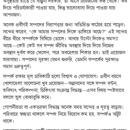
অসুস্থতার রাতে যে সান্ত্বনা দরকার, তা আসে প্রিয়জনের কণ্ঠ থেকে। অর্থ
দিয়ে পরিচর্যাকারী পাওয়া যায়, কিন্তু ভালোবাসা দিয়ে পাওয়া যায়
লাইফস্টাইল
আপনজন।
এক্সক্লুসিভ
অনেক প্রবীণই সম্পদের নিরাপত্তার জন্য অতিরিক্ত কঠোর হয়ে পড়েন।
সন্দেহ করেন, “কে আমার সম্পদের দিকে তাকিয়ে আছে?” এই সন্দেহ
সোস্যাল
মিডিয়া
ধীরে ধীরে সম্পর্ককে বিষিয়ে তোলে। আবার উল্টো দিকেও সমস্যা
আছে—কেউ কেউ সব সম্পদ জীবিত অবস্থায় দিয়ে দিয়ে নিজের
গণমাধ্যম
অবস্থান দুর্বল করে ফেলেন, পরে অবহেলার শিকার হন। তাই প্রয়োজন
ভারসাম্য। সম্পদের সুরক্ষা যেমন জরুরি, তেমনি সম্পর্কের সুরক্ষাও
রাজধানী
সমান গুরুত্বপূর্ণ।
ইতিহাস
সম্পর্ক রক্ষার মূল চাবিকাঠি হলো বিশ্বাস ও যোগাযোগ। প্রবীণ বয়সে
কথা
খোলামেলা আলোচনা খুব প্রয়োজন—সন্তানদের সঙ্গে সম্পদ বণ্টন,
কয়
ভবিষ্যৎ পরিকল্পনা, চিকিৎসা সংক্রান্ত সিদ্ধান্ত—এসব বিষয় স্পষ্টভাবে
ক্যারিয়ার
বললে ভুল বোঝাবুঝি কমে।
গোপনীয়তা বা একতরফা সিদ্ধান্ত অনেক সময় সন্দেহ ও দূরত্ব বাড়ায়।
চাকুরি
পরিবারে স্বচ্ছতা থাকলে সম্পদ নিয়ে বিরোধ কম হয়, সম্পর্কও অটুট
সৌখিন
থাকে।
ফটোগ্রাফার