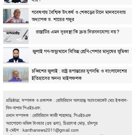
গবেষণায় বৈশ্বিক উৎকর্ষ ও শেকড়ের টানে মানবসেবায়
অধ্যাপক ড. শায়ের গফুর
রাস্তাটির এমন দুরবস্থা কি দ্রুত নিরসনযোগ্য নয়?
জুলাই গণ-অভ্যুত্থানে বিভিন্ন শ্রেণি-পেশার মানুষের ভূমিকা
চব্বিশের জুলাই : রাষ্ট্র রূপান্তরের যুগসন্ধি ও বাংলাদেশের
ইতিহাসের অনন্য মাইলফলক
প্রতিষ্ঠাতা, সম্পাদক ও প্রকাশক : রোটারিয়ান আলহাজ্ব অ্যাডভোকেট মোঃ ইকবাল-
বিন-বাশার পিএইচএফ;
প্রধান সম্পাদক : রোটারিয়ান কাজী শাহাদাত, পিএইচএফ
অ্যাপোলো-মজিদ টাওয়ার (৩য় তলা), চিত্রলেখা মোড়, চাঁদপুর
ই-মেইল :
kanthanews2011@gmail.com