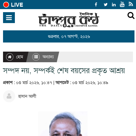
হোম
জাতীয়
শুক্রবার, ০৭ আগস্ট, ২০২৬
আন্তর্জাতিক
রাজনীতি
হোম
অন্যান্য
খেলাধুলা
সম্পদ নয়, সম্পর্কই শেষ বয়সের প্রকৃত আশ্রয়
বিনোদন
প্রকাশ :
০৩ মার্চ ২০২৬, ১০:৪৭ |
আপডেট :
০৩ মার্চ ২০২৬, ১০:৪৯
অর্থনীতি
হাসান আলী
শিক্ষা
স্বাস্থ্য
সারাদেশ