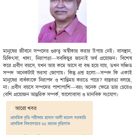
ফিচার
সম্পাদকীয়
অন্যান্য
আইন-
আদালত
মানুষের জীবনে সম্পদের গুরুত্ব অস্বীকার করার উপায় নেই। বাসস্থান,
উপ-
চিকিৎসা, খাদ্য, নিরাপত্তা—সবকিছুর জন্যেই অর্থ প্রয়োজন। বিশেষ
সম্পাদকীয়
করে প্রবীণ বয়সে, যখন আয় কমে আসে বা বন্ধ হয়ে যায়, তখন সঞ্চিত
কৃষি
সম্পদ অনেকটাই ভরসা জোগায়। কিন্তু প্রশ্ন হলো—সম্পদ কি একাই
ও
মানুষের বার্ধক্যকে নিরাপদ ও শান্তিময় করতে পারে? বাস্তবতা বলছে,
প্রকৃতি
না। প্রবীণ বয়সে সম্পদের পাশাপাশি—বরং অনেক ক্ষেত্রে তার চেয়েও
বেশি প্রয়োজন আন্তরিক সম্পর্ক, ভালোবাসা ও মানবিক সংযোগ।
অপরাধ
|
আরো খবর
চাঁদপুর
জেলার
প্রাথমিক বৃত্তি পরীক্ষায় হাসান আলী মডেল সরকারি
খবর
প্রাথমিক বিদ্যালয়ের ৬২ জনের বৃত্তিলাভ
প্রবাস