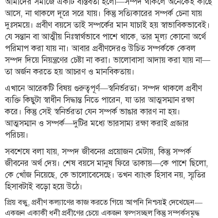
আমাদের সমাজে একটি বাস্তবতা হলো—সম্পদ থাকলে অনেকেই কাছে
বিতর্কায়ন
আসে, না থাকলে দূরে সরে যায়। কিন্তু সত্যিকারের সম্পর্ক চেনা যায়
দুঃসময়ে। প্রবীণ বয়সে তাই সম্পর্কের মান যাচাই হয় স্বাভাবিকভাবেই।
নারীকণ্ঠ
যে সন্তান বা আত্মীয় নিঃস্বার্থভাবে পাশে থাকে, তার মূল্য কোনো অর্থে
পরিমাপ করা যায় না। আবার প্রবীণদেরও উচিত সম্পর্ককে কেবল
চাঁদপুর
সম্পদ দিয়ে নিয়ন্ত্রণের চেষ্টা না করা। ভালোবাসা আদায় করা যায় না—
কণ্ঠের
প্রতিষ্ঠাবার্ষিকী
তা অর্জন করতে হয় আচরণ ও মানবিকতায়।
এখানে আরেকটি বিষয় গুরুত্বপূর্ণ—স্বনির্ভরতা। সম্পদ থাকলে প্রবীণ
ছবি
ব্যক্তি কিছুটা স্বাধীন সিদ্ধান্ত নিতে পারেন, যা তার আত্মসম্মান রক্ষা
করে। কিন্তু সেই স্বনির্ভরতা যেন সম্পর্ক ভাঙার কারণ না হয়।
আত্মসম্মান ও সম্পর্ক—দুটির মধ্যে ভারসাম্য রক্ষা করাই প্রজ্ঞার
ভিডিও
পরিচয়।
আর্কাইভ
সবশেষে বলা যায়, সম্পদ জীবনের প্রয়োজন মেটায়, কিন্তু সম্পর্ক
জীবনের অর্থ দেয়। শেষ বয়সে মানুষ ফিরে তাকায়—কে পাশে ছিলো,
কে খোঁজ নিয়েছে, কে ভালোবেসেছে। তখন ব্যাংক হিসাব নয়, স্মৃতির
পুরানো
হিসাবটাই বড়ো হয়ে উঠে।
আর্কাইভ
প্রিয় বন্ধু, প্রবীণ কল্যাণের কাজ করতে গিয়ে আপনি নিশ্চয়ই দেখেছেন—
একজন একাকী ধনী প্রবীণের চেয়ে একজন স্বল্পসচ্ছল কিন্তু সম্পর্কসমৃদ্ধ