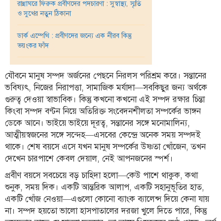
রান্নাঘরে ফিরুক প্রবীণদের পদচারণা : সুস্বাস্থ্য, স্মৃতি
ও সুখের নতুন ঠিকানা
তথ্য-
প্রযুক্তি
ডার্ক এম্পেথি : প্রবীণদের জন্যে এক নীরব কিন্তু
ভয়ংকর ফাঁদ
মতামত
ধর্ম
যৌবনে মানুষ সম্পদ অর্জনের পেছনে নিরলস পরিশ্রম করে। সন্তানের
শিশু-
ভবিষ্যৎ, নিজের নিরাপত্তা, সামাজিক মর্যাদা—সবকিছুর জন্য অর্থকে
কিশোর
গুরুত্ব দেওয়া স্বাভাবিক। কিন্তু কখনো কখনো এই সম্পদ রক্ষার চিন্তা
কিংবা সম্পদ বণ্টন নিয়ে অতিরিক্ত সংবেদনশীলতা সম্পর্কের ভাঙ্গন
ক্যাম্পাস
ডেকে আনে। ভাইয়ে ভাইয়ে দূরত্ব, সন্তানের সঙ্গে মনোমালিন্য,
আত্মীয়স্বজনের সঙ্গে সন্দেহ—এসবের কেন্দ্রে অনেক সময় সম্পদই
সাহিত্য
থাকে। শেষ বয়সে এসে যখন মানুষ সম্পর্কের উষ্ণতা খোঁজেন, তখন
ও
সংস্কৃতি
দেখেন চারপাশে কেবল দেয়াল, নেই আপনজনের স্পর্শ।
প্রবীণ বয়সে সবচেয়ে বড় চাহিদা হলো—কেউ পাশে থাকুক, কথা
নারী
শুনুক, সময় দিক। একটি আন্তরিক আলাপ, একটি সহানুভূতির হাত,
ও
শিশু
একটি খোঁজ নেওয়া—এগুলো কোনো ব্যাংক ব্যালেন্স দিয়ে কেনা যায়
না। সম্পদ হয়তো ভালো হাসপাতালের দরজা খুলে দিতে পারে, কিন্তু
ভ্রমণ