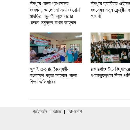
চাঁদপুরে জেলা প্রশাসনের
চাঁদপুরে ক্যারিয়ার এইড
সংবর্ধনা, আলোচনা সভা ও দোয়া
সদস্যের নতুন কেন্দ্রীয় 
মাহফিলে জুলাই আন্দোলনের
ঘোষণা
চেতনা সমুন্নত রাখার আহ্বান
জুলাই চেতনায় বৈষম্যহীন
রাজারগাঁও উচ্চ বিদ্যালয়
বাংলাদেশ গড়ার আহ্বান জেলা
গণঅভ্যুত্থান দিবস পাল
শিক্ষা অফিসারের
প্রাইভেসি
আমরা
যোগাযোগ