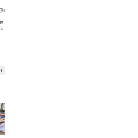
রীর
রাজারগাঁও উচ্চ বিদ্যালয়ে জুলাই গণঅভ্যুত্থান দিবস
পালিত
ান
 ৩
বাবুরহাট উচ্চ বিদ্যালয় ও কলেজে জুলাই গণঅভ্যুত্থান
দিবস পালিত
গবেষণায় বৈশ্বিক উৎকর্ষ ও শেকড়ের টানে মানবসেবায়
অধ্যাপক ড. শায়ের গফুর
জুলাই চেতনায় ড্যাফোডিল কলেজে গণঅভ্যুত্থান দিবস
ান
পালিত
জুলাই গণঅভ্যুত্থানে সরাসরি অংশগ্রহণকারীদের স্মৃতিকথা
ও অভিজ্ঞতা সংরক্ষণ করা প্রয়োজন
মতলবে বাস-সিএনজি মুখোমুখি সংঘর্ষে নিহত ১, আহত ৪
মহামায়ায় মাদকবিরোধী অভিযানের সময় হামলায় প্রবাসীর
মৃত্যু : আটক ১, সড়ক অবরোধ
গণঅভ্যুত্থানের আকাঙ্ক্ষা বাস্তবায়নে ঐক্যবদ্ধ হোন