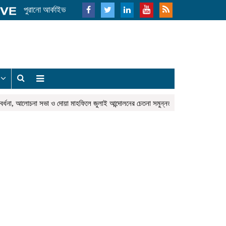
পুরানো আর্কাইভ
য
র্ধনা, আলোচনা সভা ও দোয়া মাহফিলে জুলাই আন্দোলনের চেতনা সমুন্নত রাখার আহ্বান
নওফ