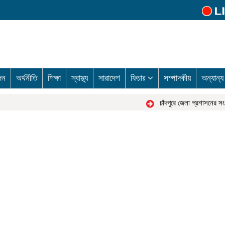
দন
অর্থনীতি
শিক্ষা
স্বাস্থ্য
সারাদেশ
ফিচার
সম্পাদকীয়
অন্যান্
চাঁদপুরে জেলা প্রশাসনের সংব