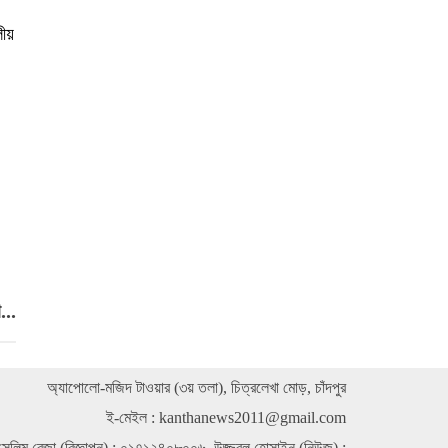
ীয়
জুলাই বিপ্লবের চেতনা ধারন করে বৈষম্যহীন ও দুর্নীতিমুক্ত
রাষ্ট্রগঠনে দলমত নির্বিশেষে সকলে ঐক্যবদ্ধ হতে হবে
জুলাইয়ের প্রত্যাশা পূরণে ইসলামী শরীয়ার বিকল্প নেই
মতলবে প্রশিক্ষণপ্রাপ্ত শিক্ষার্থীদের মাঝে সেলাই মেশিন ও
সনদ বিতরণ
বিষ্ণুদী আজিমিয়া সপ্রাবির বৃত্তিপ্রাপ্ত শিক্ষার্থীদের
সম্মাননা
কচুয়ায় ১৬ কেজি গাঁজাসহ মাদক কারবারি গ্রেপ্তার
জুলাই গণঅভ্যুত্থানের চেতনায় দেশ গঠনের অঙ্গীকার
..
ড্যাফোডিল কলেজে
অ্যাপোলো-মজিদ টাওয়ার (৩য় তলা), চিত্রলেখা মোড়, চাঁদপুর
ই-মেইল :
kanthanews2011@gmail.com
সেলিম রেজা (বিজ্ঞাপন) : ০১৭১২৪০৮০০৬, উজ্জ্বল হোসাইন (নিউজ) :