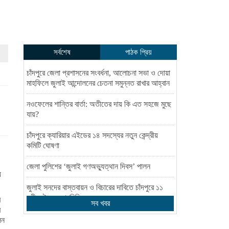
সর্বশেষ
পাঠক প্রিয়
চাঁদপুরে জেলা প্রশাসনের সংবর্ধনা, আলোচনা সভা ও দোয়া
মাহফিলে জুলাই আন্দোলনের চেতনা সমুন্নত রাখার আহ্বান
নওফেলের শান্তির বার্তা: অতীতের দায় কি এত সহজে মুছে
যায়?
চাঁদপুরে ক্যারিয়ার এইডের ১৪ সদস্যের নতুন কেন্দ্রীয়
কমিটি ঘোষণা
জেলা পুলিশের ‘জুলাই গণঅভ্যুত্থান দিবস’ পালন
ে
জুলাই সনদের বাস্তবায়ন ও বিচারের দাবিতে চাঁদপুরে ১১
দলীয় ঐক্যের গণমিছিল
র
সব খবর
ে
জুলাই চেতনায় বৈষম্যহীন বাংলাদেশ গড়ার আহ্বান জেলা
লন
শিক্ষা অফিসারের