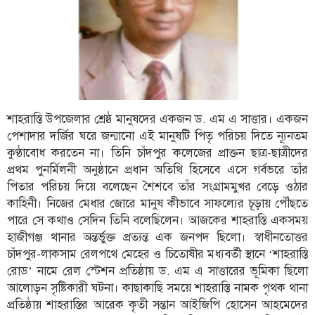
ফিচার
সম্পাদকীয়
অন্যান্য
আইন-
আদালত
শাহরাস্তি উপজেলার শ্রেষ্ঠ মানুষদের একজন ড. এম এ সাত্তার। একজন
উপ-
পেশাদার দর্জির ঘরে জন্মানো এই মানুষটি পিতৃ পরিচয় দিতে ন্যূনতম
সম্পাদকীয়
কুণ্ঠাবোধ করতেন না। তিনি চাঁদপুর কলেজের প্রাক্তন ছাত্র-ছাত্রীদের
কৃষি
প্রথম পুনর্মিলনী অনুষ্ঠানে প্রধান অতিথি হিসেবে এসে গর্বভরে তাঁর
ও
পিতার পরিচয় দিয়ে বলেছেন শৈশবে তাঁর সংগ্রামমুখর বেড়ে ওঠার
প্রকৃতি
কাহিনী। নিজের মেধার জোরে মানুষ কীভাবে সাফল্যের চূড়ায় পৌঁছতে
পারে সে কথাও সেদিন তিনি বলেছিলেন। আজকের শাহরাস্তি একসময়
অপরাধ
হাজীগঞ্জ থানার অন্তর্ভুক্ত প্রত্যন্ত এক জনপদ ছিলো। স্বাধীনতোত্তর
চাঁদপুর-লাকসাম রেলপথে মেহের ও চিতোষীর মধ্যবর্তী স্থানে ‘শাহরাস্তি
চাঁদপুর
জেলার
রোড’ নামে রেল স্টেশন প্রতিষ্ঠায় ড. এম এ সাত্তারের ভূমিকা ছিলো
খবর
আলোড়ন সৃষ্টিকারী ঘটনা। কাছাকাছি সময়ে শাহরাস্তি নামক পৃথক থানা
প্রতিষ্ঠায় শাহরাস্তির আরেক কৃতী সন্তান আইজিপি হোসেন আহমেদের
প্রবাস