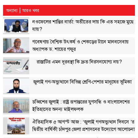
বিতর্কায়ন
|
অন্যান্য
আরও খবর
নারীকণ্ঠ
নওফেলের শান্তির বার্তা: অতীতের দায় কি এত সহজে মুছে
যায়?
চাঁদপুর
কণ্ঠের
গবেষণায় বৈশ্বিক উৎকর্ষ ও শেকড়ের টানে মানবসেবায়
প্রতিষ্ঠাবার্ষিকী
অধ্যাপক ড. শায়ের গফুর
ছবি
রাস্তাটির এমন দুরবস্থা কি দ্রুত নিরসনযোগ্য নয়?
ভিডিও
জুলাই গণ-অভ্যুত্থানে বিভিন্ন শ্রেণি-পেশার মানুষের ভূমিকা
আর্কাইভ
চব্বিশের জুলাই : রাষ্ট্র রূপান্তরের যুগসন্ধি ও বাংলাদেশের
ইতিহাসের অনন্য মাইলফলক
পুরানো
আর্কাইভ
ঐতিহাসিক ৫ আগস্ট আজ : ‘জুলাই গণঅভ্যুত্থান দিবসে ’র
দ্বিতীয় বার্ষিকী চাঁদপুর জেলা প্রশাসনের উদ্যোগে আলোচনা
সভা, দোয়া ও দিনব্যাপী নানা কর্মসূচি