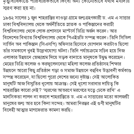
মৃত্যুবার্ষিকীতে পারিবারিকভাবে কিংবা অন্য কোনোভাবে যথার্থ মর্যাদায়
স্মরণ করা হয় না।
লাইফস্টাইল
১৯৩২ সালের ১ জুন শাহরাস্তির নাওড়া গ্রামে জন্মগ্রহণকারী ড. এম এ সাত্তার
এক্সক্লুসিভ
ঢাকা বিশ্ববিদ্যালয় থেকে অর্থনীতিতে স্নাতক ও পাকিস্তানের করাচী
বিশ্ববিদ্যালয় থেকে লোক প্রশাসনে মাস্টার্স ডিগ্রি অর্জন করেন। আর
সোস্যাল
বিদেশের বিখ্যাত বিশ্ববিদ্যালয় থেকে পিএইচডি সম্পন্ন করেন। তিনি সিভিল
মিডিয়া
সার্ভিস অব পাকিস্তান (সিএসপি) অফিসার হিসেবে যোগদান করাটাও ছিলো
তাঁর সমকালে খুবই উল্লেখযোগ্য ঘটনা। তিনি পর্যায়ক্রমে সচিব হয়ে নিজ
গণমাধ্যম
এলাকার উন্নয়নে স্বেচ্ছাশ্রম দিয়ে সড়ক বানাতে মানুষকে উদ্বুদ্ধ করেছেন।
রাজধানী
মেহের ডিগ্রি কলেজ ও করফুলেননেছা মহিলা কলেজ প্রতিষ্ঠাসহ শিক্ষার
উন্নয়নে আরো কিছু প্রতিষ্ঠান গড়া ও সমাজ উন্নয়নে বহুবিধ উদ্ভাবনী কর্মকাণ্ড
ইতিহাস
সম্পন্ন করেছেন, যা ছিলো পুরো দেশের জন্যে দৃষ্টান্ত। সেই আলোকিত
কথা
মানুষটি আজ বিস্মৃতির ধূলোয় আক্রান্ত। সেই ধূলো সরাবার দায়িত্ব কি
কয়
শাহরাস্তির কারো নেই? ‘স্মরণের আভরণে মরণেরে যত্নে ঢেকে রাখি’ এ
মানসিকতা লালন না করলে শাহরাস্তিতে ড. এম এ সাত্তারের মতো কালজয়ী
ক্যারিয়ার
মানুষের জন্ম আর হবে কিনা সন্দেহ। আমরা নিরন্তর এই গুণী মানুষটির
বিদেহী আত্মার মাগফেরাত কামনা করছি।
চাকুরি
সৌখিন
ফটোগ্রাফার