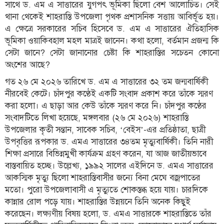
সাথে ড. এম এ সাত্তারের যুগপৎ ভূমিকা ছিলো বেশ আলোচিত। সেই
থানা থেকেই শাহরাস্তি উপজেলা পৃথক প্রশাসনিক সত্তায় আবির্ভূত হয়।
তথ্য-
এ ক্ষেত্রে সরকারের সচিব হিসেবে ড. এম এ সাত্তারের ঐতিহাসিক
প্রযুক্তি
ভূমিকা ওয়াকিবহাল মহল মাত্রই জানেন। কথা হলো, বর্তমান প্রজন্ম কি
মতামত
সেটা জানে? সেটা জানানোর চেষ্টা কি শাহরাস্তির সচেতন কোনো
অংশের আছে?
ধর্ম
গত ২৬ মে ২০২৬ তারিখে ড. এম এ সাত্তারের ৩২ তম জন্মবার্ষিকী
শিশু-
নীরবেই কেটে। চাঁদপুর কণ্ঠেই একটি সংবাদ প্রকাশ করে তাঁকে স্মরণ
কিশোর
করা হলো। এ ছাড়া আর কেউ তাঁকে স্মরণ করে নি। চাঁদপুর কণ্ঠের
সংবাদটিতে লিখা হয়েছে, মঙ্গলবার (২৬ মে ২০২৬) শাহরাস্তি
ক্যাম্পাস
উপজেলার কৃতী সন্তান, সাবেক সচিব, ‘বেইস’-এর প্রতিষ্ঠাতা, ছাত্রী
সাহিত্য
উপবৃত্তির রূপকার ড. এমএ সাত্তারের ৩৪তম মৃত্যুবার্ষিকী। তিনি নারী
ও
শিক্ষা প্রসারে বিভিন্নমুখী কার্যক্রম গ্রহণ করেন, যা আজ জাতীয়ভাবে
সংস্কৃতি
বাস্তবায়িত হচ্ছে। উল্লেখ্য, ১৯৯২ সালের এইদিনে ড. এমএ সাত্তারের
আকস্মিক মৃত্যু ছিলো শাহরাস্তিবাসীর জন্যে বিনা মেঘে বজ্রপাতের
নারী
মতো। পুরো উপজেলাবাসী এ মৃত্যুতে শোকস্তব্ধ হয়ে যায়। চারদিকে
ও
শিশু
কান্নার রোল পড়ে যায়। শাহরাস্তির উন্নয়নে তিনি অনেক কিছুই
করেছেন। লক্ষ্যণীয় বিষয় হলো, ড. এমএ সাত্তারকে শাহরাস্তিতে তাঁর
ভ্রমণ