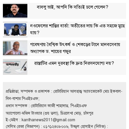
বাবলু ভাই, আপনি কি সত্যিই চলে গেলেন?
নওফেলের শান্তির বার্তা: অতীতের দায় কি এত সহজে মুছে
যায়?
গবেষণায় বৈশ্বিক উৎকর্ষ ও শেকড়ের টানে মানবসেবায়
অধ্যাপক ড. শায়ের গফুর
রাস্তাটির এমন দুরবস্থা কি দ্রুত নিরসনযোগ্য নয়?
প্রতিষ্ঠাতা, সম্পাদক ও প্রকাশক : রোটারিয়ান আলহাজ্ব অ্যাডভোকেট মোঃ ইকবাল-
বিন-বাশার পিএইচএফ;
প্রধান সম্পাদক : রোটারিয়ান কাজী শাহাদাত, পিএইচএফ
অ্যাপোলো-মজিদ টাওয়ার (৩য় তলা), চিত্রলেখা মোড়, চাঁদপুর
ই-মেইল :
kanthanews2011@gmail.com
সেলিম রেজা (বিজ্ঞাপন) : ০১৭১২৪০৮০০৬, উজ্জ্বল হোসাইন (নিউজ) :