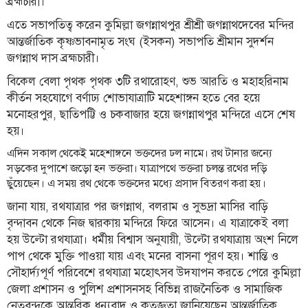
ব্রহ্মচারী।
লাইফস্টাইল
এতে সভাপতিত্ব করেন কুমিল্লা জগন্নাথপুর শ্রীশ্রী জগন্নাথদেবের মন্দির
আন্তর্জাতিক কৃষ্ণভাবনামৃত সংঘ (ইসকন) সভাপতি শ্রীমান সুদর্শন
এক্সক্লুসিভ
জগন্নাথ দাস ব্রহ্মচারী।
সোস্যাল
বিকেল বেলা পৃথক পৃথক ৩টি রথারোহণ, শুভ আরতি ও মহাহরিনাম
মিডিয়া
কীর্তন সহযোগে বর্ণাঢ্য শোভাযাত্রাটি মহেশাঙ্গন হতে বের হয়ে
মনোহরপুর, ছাতিপট্টি ও চকবাজার হয়ে জগন্নাথপুর মন্দিরে এসে শেষ
গণমাধ্যম
হয়।
রাজধানী
এদিন সকাল থেকেই মহেশাঙ্গনে ভক্তদের ঢল নামে। রথ টানার জন্যে
সড়কের দুপাশে জড়ো হন ভক্তরা। যাত্রাপথে ভক্তরা চলন্ত রথের দড়ি
ইতিহাস
ছুঁয়েছেন। এ সময় রথ থেকে ভক্তদের মধ্যে প্রসাদ বিতরণ করা হয়।
কথা
কয়
জানা যায়, রথযাত্রার পর জগন্নাথ, বলরাম ও সুভদ্রা মাসির বাড়ি
বৃন্দাবন থেকে নিজ দ্বারকায় মন্দিরে ফিরে আসেন। এ যাত্রাকেই বলা
ক্যারিয়ার
হয় উল্টো রথযাত্রা। ধর্মীয় বিশ্বাস অনুযায়ী, উল্টো রথযাত্রায় অংশ নিলে
চাকুরি
পাপ থেকে মুক্তি পাওয়া যায় এবং মনের বাসনা পূরণ হয়। শান্তি ও
সৌহার্দ্যপূর্ণ পরিবেশে রথযাত্রা মহোৎসব উদযাপন করতে পেরে কুমিল্লা
সৌখিন
জেলা প্রশাসন ও পুলিশ প্রশাসনসহ বিভিন্ন রাজনৈতিক ও সামাজিক
ফটোগ্রাফার
নেতৃবৃন্দকে আন্তরিক ধন্যবাদ ও কৃতজ্ঞতা জানিয়েছেন আন্তর্জাতিক