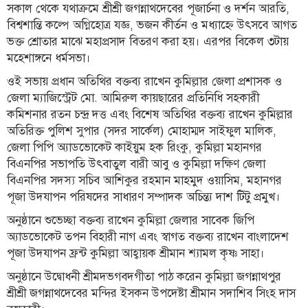
সকাল থেকে যথাক্রমে শ্রীশ্রী জগন্নাথদেবের পূজার্চনা ও দর্শন আরতি,
বিশ্বশান্তি কল্পে অগ্নিহোত্র যজ্ঞ, ভজন কীর্তন ও মধ্যাহ্নে উৎসবে আগত
তথ্য-
প্রযুক্তি
ভক্ত শ্রোতার মাঝে মহাপ্রসাদ বিতরণ করা হয়। এরপর বিকেল ৩টায়
মহেশাঙ্গনে ধর্মসভা।
মতামত
ওই সভায় প্রধান অতিথির বক্তব্য রাখেন কুমিল্লার জেলা প্রশাসক ও
ধর্ম
জেলা ম্যাজিস্ট্রেট মো. আমিরুল কায়ছারের প্রতিনিধি সহকারী
কমিশনার রতন চন্দ্র দত্ত এবং বিশেষ অতিথির বক্তব্য রাখেন কুমিল্লার
শিশু-
অতিরিক্ত পুলিশ সুপার (সদর সার্কেল) মোহাম্মদ সাইফুল মালিক,
কিশোর
জেলা পিপি অ্যাডভোকেট কাইয়ুম হক রিংকু, কুমিল্লা মহানগর
ক্যাম্পাস
বিএনপির সভাপতি উৎবাতুল বারী আবু ও কুমিল্লা দক্ষিণ জেলা
বিএনপির সদস্য সচিব আশিকুর রহমান মাহমুদ ওয়াসিম, মহানগর
সাহিত্য
পূজা উদযাপন পরিষদের সাধারণ সম্পাদক অচিন্ত্য দাশ টিটু প্রমুখ।
ও
সংস্কৃতি
অনুষ্ঠানে শুভেচ্ছা বক্তব্য রাখেন কুমিল্লা জেলার সাবেক জিপি
অ্যাডভোকেট তপন বিহারী নাগ এবং স্বাগত বক্তব্য রাখেন বাংলাদেশ
নারী
পূজা উদযাপন ফ্রন্ট কুমিল্লা আহ্বায়ক শ্রীমান শ্যামল কৃষ্ণ সাহা।
ও
অনুষ্ঠানে উদ্বোধনী শ্রীমদভগবদগীতা পাঠ করেন কুমিল্লা জগন্নাথপুর
শিশু
শ্রীশ্রী জগন্নাথদেবের মন্দির ইসকন উপদেষ্টা শ্রীমান সদাশিব সিংহ দাস
ভ্রমণ