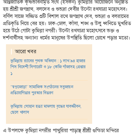
ফিচার
আন্তর্জাতিক কৃষ্ণভাবনামৃত সংঘ (ইসকন) কুমিল্লার আয়োজনে অনুষ্ঠিত
হয় শ্রীশ্রী জগন্নাথ, বলদেব ও শুভদ্রা দেবীর উল্টো রথযাত্রা মহোৎসব।
সম্পাদকীয়
বর্ণিল সাজে সজ্জিত ৩টি বিশাল রথে জগন্নাথ দেব, শুভদ্রা ও বলরামের
প্রতিকৃতি নিয়ে বের হয়। ঢাক-ঢোল, কাঁসা, শঙ্খ ও উলু ধ্বনিতে মুখরিত
অন্যান্য
হয়ে উঠে গোটা কুমিল্লা নগরী। উল্টো রথযাত্রা মহোৎসবে ভক্ত ও
আইন-
দর্শনার্থীসহ অন্যান্য ধর্মের মানুষের উপস্থিতি ছিলো চোখে পড়ার মতো।
আদালত
|
আরো খবর
উপ-
সম্পাদকীয়
কুমিল্লায় র‌্যাবের পৃথক অভিযান : ১ লাখ ৯৪ হাজার
পিস বিদেশী সিগারেট ও ১৮ কেজি গাঁজাসহ গ্রেপ্তার
কৃষি
১
ও
প্রকৃতি
‘স্বপ্নজোড়া’ সামাজিক সংগঠনের সবুজায়ন
প্রতিযোগিতার পুরস্কার বিতরণ
অপরাধ
কুমিল্লায় সোহান হত্যা মামলায় বৃদ্ধের যাবজ্জীবন,
চাঁদপুর
ছেলে খালাস
জেলার
খবর
এ উপলক্ষে কুমিল্লা নগরীর পাথুরিয়া পাড়াস্থ শ্রীশ্রী গুন্ডিচা মন্দিরে
প্রবাস