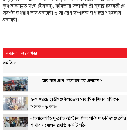
কৃষ্ণভাবনামৃত সংঘ (ইসকন), কুমিল্লা'র সভাপতি শ্রী সুকান্ত চক্রবর্তী @
বিতর্কায়ন
সুদর্শন জগন্নাথ দাস ব্রহ্মচারী ও সাধারণ সম্পাদক রূপ চন্দ্র শ্যামদাস
নারীকণ্ঠ
ব্রহ্মচারী।
চাঁদপুর
কণ্ঠের
প্রতিষ্ঠাবার্ষিকী
|
অন্যান্য
আরও খবর
ছবি
এইদিনে
ভিডিও
আর কত প্রাণ গেলে জাগবে প্রশাসন?
আর্কাইভ
স্বল্প খরচে হাজীগঞ্জ উপজেলা মাধ্যমিক শিক্ষা অফিসের
পুরানো
অনেক বড় কাজ
আর্কাইভ
বাংলাদেশ হিন্দু-বৌদ্ধ-খ্রিস্টান ঐক্য পরিষদ ফরিদগঞ্জ পৌর
শাখার সম্মেলন প্রস্তুতি কমিটি গঠন