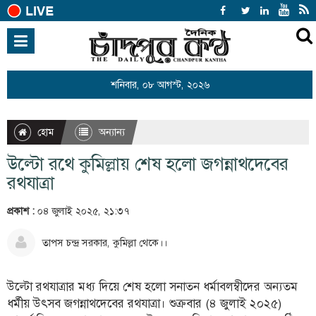
হোম
জাতীয়
শনিবার, ০৮ আগস্ট, ২০২৬
আন্তর্জাতিক
রাজনীতি
হোম
অন্যান্য
খেলাধুলা
উল্টো রথে কুমিল্লায় শেষ হলো জগন্নাথদেবের
বিনোদন
রথযাত্রা
অর্থনীতি
প্রকাশ :
০৪ জুলাই ২০২৫, ২১:৩৭
শিক্ষা
তাপস চন্দ্র সরকার, কুমিল্লা থেকে।।
স্বাস্থ্য
উল্টো রথযাত্রার মধ্য দিয়ে শেষ হলো সনাতন ধর্মাবলম্বীদের অন্যতম
সারাদেশ
ধর্মীয় উৎসব জগন্নাথদেবের রথযাত্রা। শুক্রবার (৪ জুলাই ২০২৫)