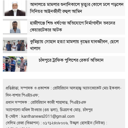
আদালতে মামলার শুনানিকালে মৃত্যুর কোলে ঢলে পড়লেন
বিতর্কায়ন
সিনিয়র আইনজীবী রুহুল আমিন
নারীকণ্ঠ
হাজীগঞ্জে শিশু ধর্ষণের অভিযোগে নির্মাণাধীন ভবনের
চাঁদপুর
কেয়ারটেকার আটক
কণ্ঠের
প্রতিষ্ঠাবার্ষিকী
কুমিল্লায় সোহান হত্যা মামলায় বৃদ্ধের যাবজ্জীবন, ছেলে
খালাস
ছবি
চাঁদপুরে ট্রাফিক পুলিশের রেকর্ড অভিযান
ভিডিও
প্রতিষ্ঠাতা, সম্পাদক ও প্রকাশক : রোটারিয়ান আলহাজ্ব অ্যাডভোকেট মোঃ ইকবাল-
আর্কাইভ
বিন-বাশার পিএইচএফ;
প্রধান সম্পাদক : রোটারিয়ান কাজী শাহাদাত, পিএইচএফ
পুরানো
অ্যাপোলো-মজিদ টাওয়ার (৩য় তলা), চিত্রলেখা মোড়, চাঁদপুর
আর্কাইভ
ই-মেইল :
kanthanews2011@gmail.com
সেলিম রেজা (বিজ্ঞাপন) : ০১৭১২৪০৮০০৬, উজ্জ্বল হোসাইন (নিউজ) :