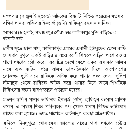
তথ্য-
মঙ্গলবার (৭ জুলাই ২০২৬) আটকের বিষয়টি নিশ্চিত করেছেন মতলব
প্রযুক্তি
দক্ষিণ থানার অফিসার ইনচার্জ (ওসি) হাফিজুর রহমান মানিক।
মতামত
সোমবার (৬ জুলাই) নারায়ণপুর পৌরসভার কালিকাপুর মুন্সি বাড়িতে এ
ঘটনাটি ঘটে।
ধর্ম
স্থানীয় সূত্রে জানা যায়, কালিকাপুর গ্রামের প্রবাসী ইউসুফের ছেলে রাফি
শিশু-
সোমবার দুপুরে একই বাড়ির ৪ বছর বয়সী শিশুকে বাড়ির পাশে রাস্তার
কিশোর
পাশে ধর্ষণের চেষ্টা করে। এই চিত্র দেখে ফেলে একই এলাকার আলম
ক্যাম্পাস
নামে এক ব্যক্তি। পরে আলম ডাক-চিৎকার দিলে আশেপাশের
লোকজন ছুটে এসে রাফিকে আটক করে থানায় খবর দেয়। পুলিশ
সাহিত্য
ঘটনাস্থল থেকে রাফিকে আটক করে থানায় নিয়ে আসে।শিশুটিকে
ও
চিকিৎসার জন্যে হাসপাতালে পাঠানো হয়েছে।
সংস্কৃতি
মতলব দক্ষিণ থানার অফিসার ইনচার্জ (ওসি) হাফিজুর রহমান মানিক
নারী
বলেন, এ বিষয়ে শিশুর পরিবারের পক্ষ থেকে থানায় লিখিত অভিযোগ
ও
দায়ের করা হয়েছে। তদন্ত সাপেক্ষে আইনানুগ ব্যবস্থা প্রক্রিয়াধীন।
শিশু
এদিকে দিনদুপুরে খোলামেলা জায়গায় রাস্তার পাশ ধর্ষণের চেষ্টার
ভ্রমণ