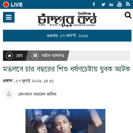
হোম
জাতীয়
শুক্রবার, ০৭ আগস্ট, ২০২৬
আন্তর্জাতিক
রাজনীতি
হোম
আইন-আদালত
খেলাধুলা
মতলবে চার বছরের শিশু ধর্ষণচেষ্টায় যুবক আটক
বিনোদন
প্রকাশ :
০৭ জুলাই ২০২৬, ১৪:৫১
অর্থনীতি
রেদওয়ান আহমেদ জাকির
শিক্ষা
স্বাস্থ্য
সারাদেশ