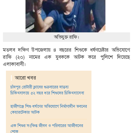
ফিচার
সম্পাদকীয়
অন্যান্য
আইন-
অভিযুক্ত রাফি।
আদালত
মতলব দক্ষিণ উপজেলায় ৪ বছরের শিশুকে ধর্ষণচেষ্টার অভিযোগে
উপ-
রাফি (২০) নামের এক যুবককে আটক করে পুলিশে দিয়েছে
সম্পাদকীয়
এলাকাবাসী।
কৃষি
|
আরো খবর
ও
প্রকৃতি
চাঁদপুর রোটারী ক্লাবের শুক্রবারের দাতব্য
চিকিৎসালয়ে ৫২ বছর ধরে শিশুদের চিকিৎসাসেবা
অপরাধ
হাজীগঞ্জে শিশু ধর্ষণের অভিযোগে নির্মাণাধীন ভবনের
চাঁদপুর
কেয়ারটেকার আটক
জেলার
খবর
এক শিশুর সংক্ষিপ্ত জীবন ও পরিবারের আজীবনের
শোক
প্রবাস