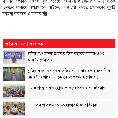
ঘটনায় এলাকায় চাঞ্চল্য সৃষ্টি হয়েছে।এমন ন্যাক্কারজনক ঘটনার সঠিক
তদন্তের মাধ্যমে অপরাধীকে আইনের আওতায় আনতে প্রশাসনের সুদৃষ্টি
লাইফস্টাইল
কামনা করছেন এলাকাবাসী|
এক্সক্লুসিভ
সোস্যাল
মিডিয়া
|
আইন-আদালত
আরও খবর
গণমাধ্যম
ফরিদগঞ্জে মাদক মামলায় তিন বছরের কারাদণ্ডপ্রাপ্ত
রাজধানী
আসামি গ্রেফতার
ইতিহাস
কুমিল্লায় র‌্যাবের পৃথক অভিযান : ১ লাখ ৯৪ হাজার পিস
কথা
বিদেশী সিগারেট ও ১৮ কেজি গাঁজাসহ গ্রেপ্তার ১
কয়
ক্যারিয়ার
হাজীগঞ্জে খাবার হোটেলে ৪৫ হাজার টাকা জরিমানা
চাকুরি
তিন প্রতিষ্ঠানকে ১০ হাজার টাকা জরিমানা
সৌখিন
ফটোগ্রাফার