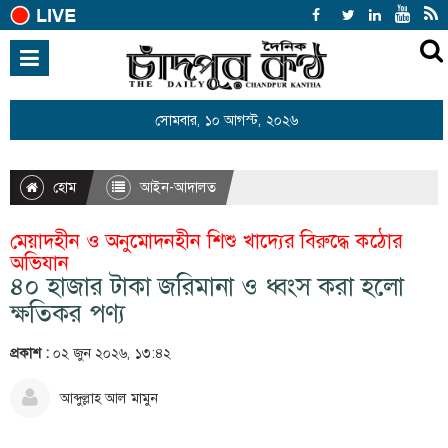
হোম
জাতীয়
সোমবার, ১০ আগস্ট, ২০২৬
আন্তর্জাতিক
রাজনীতি
হোম
আইন-আদালত
খেলাধুলা
মেয়াদহীন ও অনুমোদনহীন শিশু খাদ্যের বিরুদ্ধে কঠোর
বিনোদন
অভিযান
৪০ হাজার টাকা জরিমানা ও ধ্বংস করা হলো
অর্থনীতি
ক্ষতিকর পণ্য
শিক্ষা
প্রকাশ :
০২ জুন ২০২৬, ১৩:৪২
স্বাস্থ্য
আব্দুল্লাহ আল মামুন
সারাদেশ