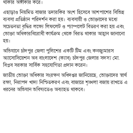
থাকার অঙ্গীকার করে।
লাইফস্টাইল
এছাড়াও নিয়মিত বাজার তদারকির অংশ হিসেবে আশপাশের বিভিন্ন
ব্যবসা প্রতিষ্ঠান পরিদর্শন করা হয়। ব্যবসায়ী ও ভোক্তাদের মধ্যে
এক্সক্লুসিভ
সচেতনতা বৃদ্ধির লক্ষ্যে লিফলেট ও প্যাম্পলেট বিতরণ করা হয় এবং
সোস্যাল
ভোক্তা অধিকারবিরোধী কার্যক্রম থেকে বিরত থাকার আহ্বান জানানো
মিডিয়া
হয়।
অভিযানে চাঁদপুর জেলা পুলিশের একটি টিম এবং কনজ্যুমারস
গণমাধ্যম
অ্যাসোসিয়েশন অব বাংলাদেশ (ক্যাব) চাঁদপুর জেলার সদস্য মো.
রাজধানী
বিপ্লব সরকার সার্বিক সহযোগিতা প্রদান করেন।
ইতিহাস
জাতীয় ভোক্তা অধিকার সংরক্ষণ অধিদপ্তর জানিয়েছে, ভোক্তাদের স্বার্থ
কথা
রক্ষা, নিরাপদ খাদ্য নিশ্চিতকরণ এবং বাজারে শৃঙ্খলা বজায় রাখতে এ
কয়
ধরনের অভিযান ভবিষ্যতেও অব্যাহত থাকবে।
ক্যারিয়ার
চাকুরি
সৌখিন
ফটোগ্রাফার