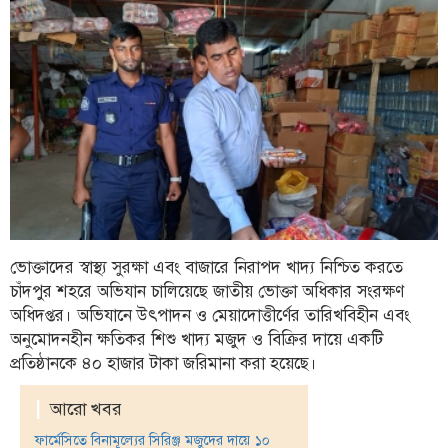
ফিচার
সম্পাদকীয়
অন্যান্য
আইন-
আদালত
উপ-
সম্পাদকীয়
কৃষি
ও
ভোক্তাদের স্বাস্থ্য সুরক্ষা এবং বাজারে নিরাপদ খাদ্য নিশ্চিত করতে
প্রকৃতি
চাঁদপুর শহরে অভিযান চালিয়েছে জাতীয় ভোক্তা অধিকার সংরক্ষণ
অধিদপ্তর। অভিযানে উৎপাদন ও মেয়াদোত্তীর্ণের তারিখবিহীন এবং
অপরাধ
অনুমোদনহীন ক্ষতিকর শিশু খাদ্য মজুদ ও বিক্রির দায়ে একটি
চাঁদপুর
প্রতিষ্ঠানকে ৪০ হাজার টাকা জরিমানা করা হয়েছে।
জেলার
খবর
|
আরো খবর
ফার্মেসিতে বিনামূল্যের সিরিঞ্জ মজুদের দায়ে ১০
প্রবাস