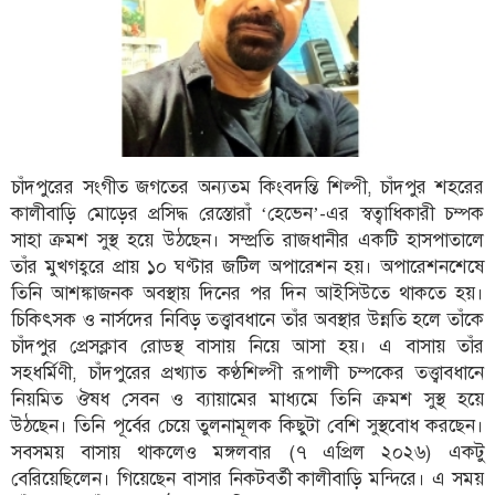
ফিচার
সম্পাদকীয়
অন্যান্য
আইন-
আদালত
চাঁদপুরের সংগীত জগতের অন্যতম কিংবদন্তি শিল্পী, চাঁদপুর শহরের
উপ-
কালীবাড়ি মোড়ের প্রসিদ্ধ রেস্তোরাঁ ‘হেভেন’-এর স্বত্বাধিকারী চম্পক
সম্পাদকীয়
সাহা ক্রমশ সুস্থ হয়ে উঠছেন। সম্প্রতি রাজধানীর একটি হাসপাতালে
কৃষি
তাঁর মুখগহ্বরে প্রায় ১০ ঘণ্টার জটিল অপারেশন হয়। অপারেশনশেষে
ও
তিনি আশঙ্কাজনক অবস্থায় দিনের পর দিন আইসিউতে থাকতে হয়।
প্রকৃতি
চিকিৎসক ও নার্সদের নিবিড় তত্ত্বাবধানে তাঁর অবস্থার উন্নতি হলে তাঁকে
চাঁদপুর প্রেসক্লাব রোডস্থ বাসায় নিয়ে আসা হয়। এ বাসায় তাঁর
অপরাধ
সহধর্মিণী, চাঁদপুরের প্রখ্যাত কণ্ঠশিল্পী রূপালী চম্পকের তত্ত্বাবধানে
নিয়মিত ঔষধ সেবন ও ব্যায়ামের মাধ্যমে তিনি ক্রমশ সুস্থ হয়ে
চাঁদপুর
জেলার
উঠছেন। তিনি পূর্বের চেয়ে তুলনামূলক কিছুটা বেশি সুস্থবোধ করছেন।
খবর
সবসময় বাসায় থাকলেও মঙ্গলবার (৭ এপ্রিল ২০২৬) একটু
বেরিয়েছিলেন। গিয়েছেন বাসার নিকটবর্তী কালীবাড়ি মন্দিরে। এ সময়
প্রবাস