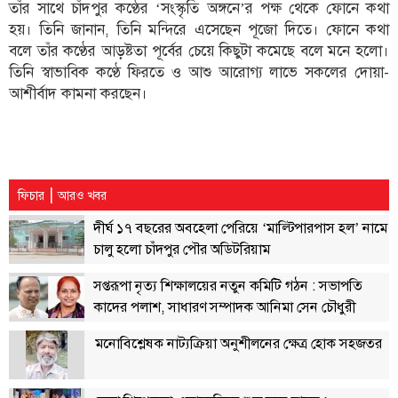
তাঁর সাথে চাঁদপুর কণ্ঠের ‘সংস্কৃতি অঙ্গনে’র পক্ষ থেকে ফোনে কথা
হয়। তিনি জানান, তিনি মন্দিরে এসেছেন পূজো দিতে। ফোনে কথা
তথ্য-
বলে তাঁর কণ্ঠের আড়ষ্টতা পূর্বের চেয়ে কিছুটা কমেছে বলে মনে হলো।
প্রযুক্তি
তিনি স্বাভাবিক কণ্ঠে ফিরতে ও আশু আরোগ্য লাভে সকলের দোয়া-
মতামত
আশীর্বাদ কামনা করছেন।
ধর্ম
শিশু-
কিশোর
|
ফিচার
আরও খবর
ক্যাম্পাস
দীর্ঘ ১৭ বছরের অবহেলা পেরিয়ে ‘মাল্টিপারপাস হল’ নামে
সাহিত্য
চালু হলো চাঁদপুর পৌর অডিটরিয়াম
ও
সংস্কৃতি
সপ্তরূপা নৃত্য শিক্ষালয়ের নতুন কমিটি গঠন : সভাপতি
কাদের পলাশ, সাধারণ সম্পাদক আনিমা সেন চৌধুরী
নারী
ও
মনোবিশ্লেষক নাট্যক্রিয়া অনুশীলনের ক্ষেত্র হোক সহজতর
শিশু
ভ্রমণ