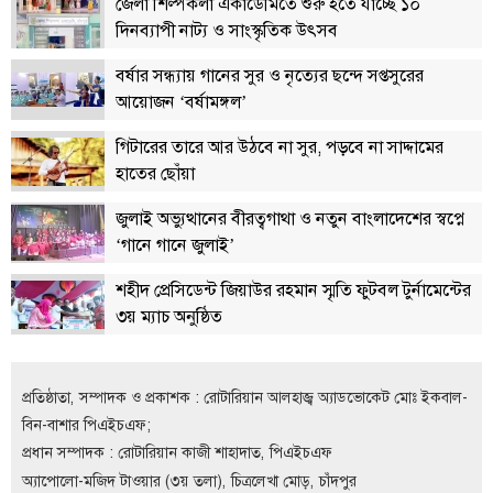
জেলা শিল্পকলা একাডেমিতে শুরু হতে যাচ্ছে ১০
দিনব্যাপী নাট্য ও সাংস্কৃতিক উৎসব
লাইফস্টাইল
বর্ষার সন্ধ্যায় গানের সুর ও নৃত্যের ছন্দে সপ্তসুরের
এক্সক্লুসিভ
আয়োজন ‘বর্ষামঙ্গল’
সোস্যাল
মিডিয়া
গিটারের তারে আর উঠবে না সুর, পড়বে না সাদ্দামের
হাতের ছোঁয়া
গণমাধ্যম
জুলাই অভ্যুত্থানের বীরত্বগাথা ও নতুন বাংলাদেশের স্বপ্নে
রাজধানী
‘গানে গানে জুলাই’
ইতিহাস
শহীদ প্রেসিডেন্ট জিয়াউর রহমান স্মৃতি ফুটবল টুর্নামেন্টের
কথা
৩য় ম্যাচ অনুষ্ঠিত
কয়
ক্যারিয়ার
প্রতিষ্ঠাতা, সম্পাদক ও প্রকাশক : রোটারিয়ান আলহাজ্ব অ্যাডভোকেট মোঃ ইকবাল-
চাকুরি
বিন-বাশার পিএইচএফ;
সৌখিন
প্রধান সম্পাদক : রোটারিয়ান কাজী শাহাদাত, পিএইচএফ
ফটোগ্রাফার
অ্যাপোলো-মজিদ টাওয়ার (৩য় তলা), চিত্রলেখা মোড়, চাঁদপুর