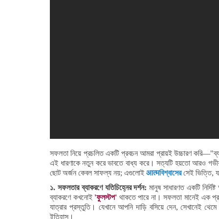
সফলতা নিয়ে প্রচলিত একটি প্রবচন আমরা প্রায়ই উচ্চারণ করি—"ব্যর্
এই ধারণাকে নতুন করে ভাবতে বাধ্য করে। সত্যটি হয়তো আরও গভীর
ছোট অর্জন কেবল সাফল্য নয়; এগুলোই
आत्मবিশ্বাসের
সেই ভিত্তি, য
১. সফলতার ব্যাকরণে যতিচিহ্নের দর্শন:
মানুষ সাধারণত একটি নির্দি
ব্যাকরণে কখনোই
'ফুলস্টপ'
থাকতে পারে না। সফলতা মানেই এক প্রবহ
যাত্রার প্রস্তুতি। যেখানে আপনি দাড়ি বসিয়ে দেন, সেখানেই থে
ইতিহাস।