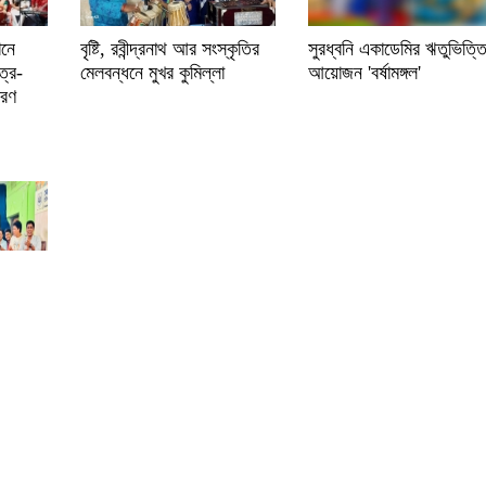
ানে
বৃষ্টি, রবীন্দ্রনাথ আর সংস্কৃতির
সুরধ্বনি একাডেমির ঋতুভিত্ত
ত্র-
মেলবন্ধনে মুখর কুমিল্লা
আয়োজন 'বর্ষামঙ্গল'
মরণ
য়ারীর
আরো.