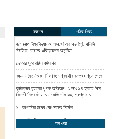
সর্বশেষ
পাঠক প্রিয়
জগন্নাথ বিশ্ববিদ্যালয়ে মাস্টার্স অব গভর্নমেন্ট পলিসি
স্টাডিজ কোর্সের ওরিয়েন্টেশন অনুষ্ঠিত
ভোরের সুরে রঙিন ধর্মসাগর
কচুয়ায় বৈদ্যুতিক শর্ট সার্কিটে প্রবাসীর বসতঘর পুড়ে গেছে
কুমিল্লায় র‌্যাবের পৃথক অভিযান : ১ লাখ ৯৪ হাজার পিস
বিদেশী সিগারেট ও ১৮ কেজি গাঁজাসহ গ্রেপ্তার ১
১০ আগস্টের মধ্যে যোগদানের নির্দেশ
এক কেজি গাঁজাসহ মাদক কারবারি গ্রেপ্তার
সব খবর
রাধাসার গ্রামকে মাদক ও জুয়ামুক্ত একটি আদর্শ ওয়ার্ড