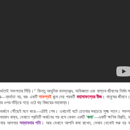
থতাই সফলতার সিঁড়ি।" কিন্তু আধুনিক মনস্তত্ত্ব, অভিজ্ঞতা এবং বাস্তব জীবনের নির্মম স
—ব্যর্থতা নয়, বরং একটি
সাফল্যই
জন্ম দেয় পরবর্তী
মহাসাফল্যের বীজ
। মানুষের জীবনে 
ার ওপর দাঁড়িয়ে গড়ে ওঠে বড় বিজয়ের মহাকাব্য।
ষ্ট অর্জনে পৌঁছেই মনে করে—এটাই শেষ। এখানেই ঘটে চেতনার সবচেয়ে সূক্ষ্ম পতন। সফল
মান বাক্য, যেখানে প্রতিটি অর্জনের পর বসে কেবল একটি
'কমা'
—একটি ক্ষণিক বিরতি, ন
মে যায় আপনার
সম্ভাবনার গতি
। আর যেখানে আপনি কমা রাখেন, সেখান থেকেই শুরু হয় ন