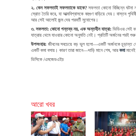
২. কেন সফলতাই সফলতাকে ডাকে?
সফলতা কোনো বিচ্ছিন্ন ঘটনা
স্রোত তৈরি করে, যা আত্মবিশ্বাসকে বহুগুণ বাড়িয়ে দেয়। বাস্তব পৃথিব
আর সেই আলোই জন্ম দেয় পরবর্তী সুযোগের।
৩. সফলতা: কোনো গন্তব্য নয়, এক অন্তহীন যাত্রা:
ভিডিওর সেই বক
যাত্রায় থেমে যাওয়ার কোনো অনুমতি নেই। প্রতিটি অর্জনের পরই শুরু 
উপসংহার:
জীবনের সবচেয়ে বড় ভুল হলো—একটি অর্জনকে চূড়ান্ত ভেবে
একটি কমা বসায়। কারণ তারা জানে—দাড়ি মানে শেষ, আর
কমা
মানে
ডিসিকে /এমজেডএইচ
আরো খবর