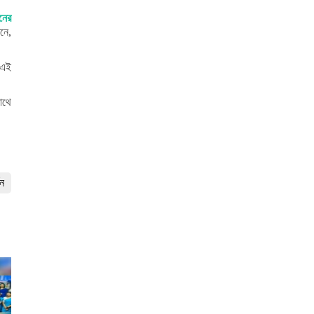
নের
নে,
এই
াথে
শন