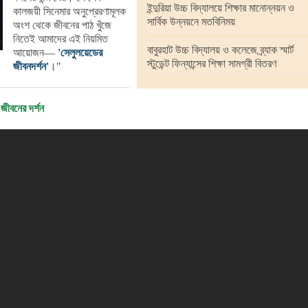
ইন্দুরিয়া উচ্চ বিদ্যালয়ে শিক্ষার মানোন্নয়ন ও
কালজয়ী সিনেমার অনুপ্রেরণামূলক
সার্বিক উন্নয়নে মতবিনিময়
অংশ থেকে জীবনের পাঠ খুঁজে
নিতেই আমাদের এই নিয়মিত
বাবুরহাট উচ্চ বিদ্যালয় ও কলেজে ব্র্যাক স্মার্ট
আয়োজন—
'সেলুলয়েডের
স্টুডেন্ট ফিন্যান্সের শিক্ষা সামগ্রী বিতরণ
জীবনদর্শন'
।"
জীবনের দর্শন