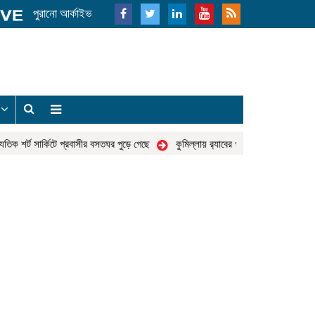
পুরানো আর্কাইভ
য
 শর্ট সার্কিটে প্রবাসীর বসতঘর পুড়ে গেছে
কুমিল্লায় র‌্যাবের পৃথক অভিযান : ১ লাখ ৯৪ হা