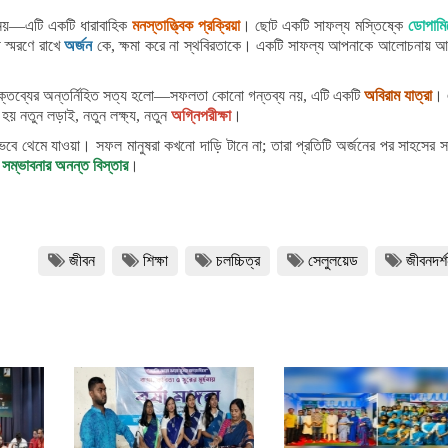
 নয়—এটি একটি ধারাবাহিক
মনস্তাত্ত্বিক প্রক্রিয়া
। ছোট একটি সাফল্য মস্তিষ্কে
ডোপামি
ী স্মরণে রাখে
অর্জন
কে, ক্ষমা করে না স্থবিরতাকে। একটি সাফল্য আপনাকে আলোচনায় আ
্তব্যের অন্তর্নিহিত সত্য হলো—সফলতা কোনো গন্তব্য নয়, এটি একটি
অবিরাম যাত্রা
। 
হয় নতুন লড়াই, নতুন লক্ষ্য, নতুন
অগ্নিপরীক্ষা
।
 থেমে যাওয়া। সফল মানুষরা কখনো দাড়ি টানে না; তারা প্রতিটি অর্জনের পর সাহসের স
ই
সম্ভাবনার অনন্ত বিস্তার
।
জীবন
শিক্ষা
চলচ্চিত্র
সেলুলয়েড
জীবনদর্