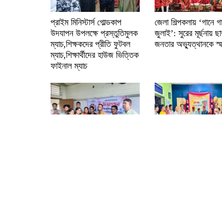
প্রাইম মিনিস্টার্স গোল্ডকাপ
জেলা শিল্পকলায় ‘গানে গ
উদযাপন উপলক্ষে প্রস্তুতিমুলক
জুলাই’: সুরের মূর্ছনায় ছা
ম্যাচ,শিক্ষকদের প্রীতি ফুটবল
জনতার অভ্যুত্থানকে স্
ম্যাচ,শিক্ষার্থীদের হাউজ ভিত্তিক
ফাইনাল ম্যাচ
নজরুলবর্ষ উপলক্ষে মোহন বাঁশি
কবি ম. নূরে আলম পাটও
স্মৃতি সংসদ ও সাংস্কৃতিক
জন্মদিন উদযাপন
সংগঠনের চিত্রাঙ্কন
প্রতিযোগিতা