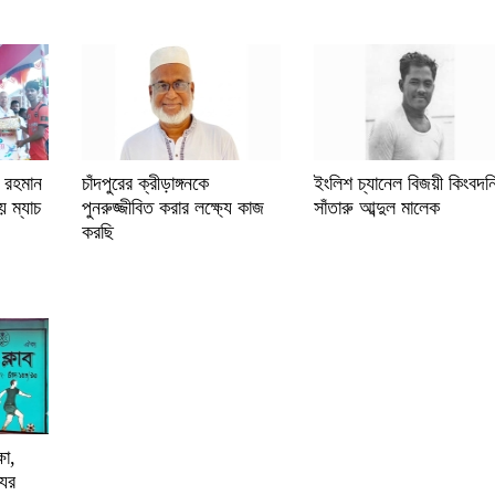
র রহমান
চাঁদপুরের ক্রীড়াঙ্গনকে
ইংলিশ চ্যানেল বিজয়ী কিংবদন্
৩য় ম্যাচ
পুনরুজ্জীবিত করার লক্ষ্যে কাজ
সাঁতারু আব্দুল মালেক
করছি
ষা,
যের