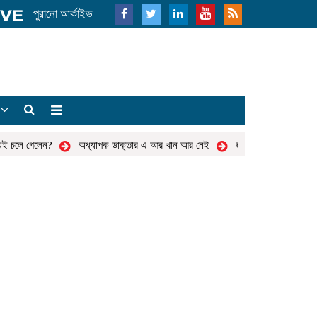
পুরানো আর্কাইভ
য
 চলে গেলেন?
অধ্যাপক ডাক্তার এ আর খান আর নেই
জনদুর্ভোগ নিরসন ও ‘জুলাই 