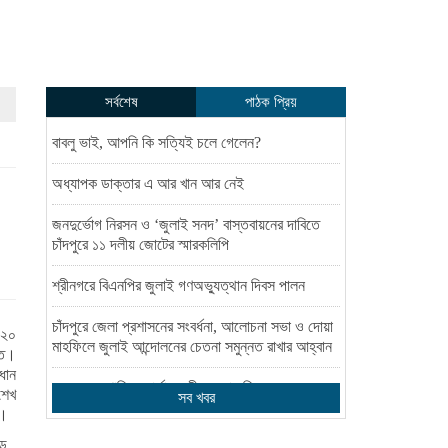
সর্বশেষ
পাঠক প্রিয়
বাবলু ভাই, আপনি কি সত্যিই চলে গেলেন?
অধ্যাপক ডাক্তার এ আর খান আর নেই
জনদুর্ভোগ নিরসন ও ‘জুলাই সনদ’ বাস্তবায়নের দাবিতে
চাঁদপুরে ১১ দলীয় জোটের স্মারকলিপি
শ্রীনগরে বিএনপির জুলাই গণঅভ্যুত্থান দিবস পালন
চাঁদপুরে জেলা প্রশাসনের সংবর্ধনা, আলোচনা সভা ও দোয়া
-২০
মাহফিলে জুলাই আন্দোলনের চেতনা সমুন্নত রাখার আহ্বান
ন্ত।
রধান
নওফেলের শান্তির বার্তা: অতীতের দায় কি এত সহজে মুছে
শেখ
সব খবর
যায়?
ণ।
ডে