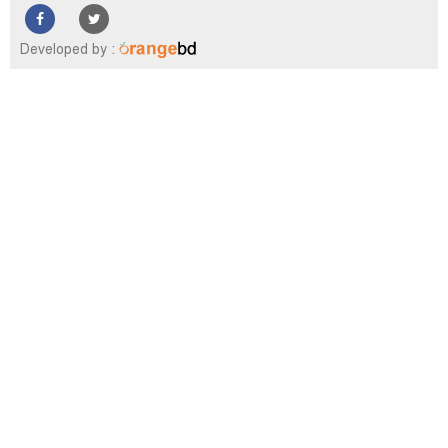
ফিচার
সম্পাদকীয়
Developed by :
অন্যান্য
আইন-
আদালত
উপ-
সম্পাদকীয়
কৃষি
ও
প্রকৃতি
অপরাধ
চাঁদপুর
জেলার
খবর
প্রবাস