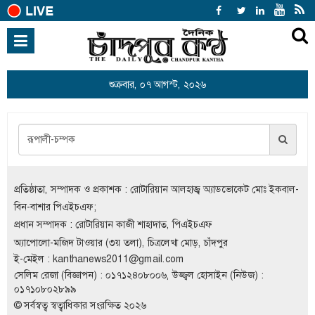
হোম
জাতীয়
শুক্রবার, ০৭ আগস্ট, ২০২৬
হোম
search
আন্তর্জাতিক
রাজনীতি
খেলাধুলা
বিনোদন
প্রতিষ্ঠাতা, সম্পাদক ও প্রকাশক : রোটারিয়ান আলহাজ্ব অ্যাডভোকেট মোঃ ইকবাল-
অর্থনীতি
বিন-বাশার পিএইচএফ;
প্রধান সম্পাদক : রোটারিয়ান কাজী শাহাদাত, পিএইচএফ
শিক্ষা
অ্যাপোলো-মজিদ টাওয়ার (৩য় তলা), চিত্রলেখা মোড়, চাঁদপুর
ই-মেইল :
kanthanews2011@gmail.com
স্বাস্থ্য
সেলিম রেজা (বিজ্ঞাপন) : ০১৭১২৪০৮০০৬, উজ্জ্বল হোসাইন (নিউজ) :
সারাদেশ
০১৭১০৮০২৮৯৯
© সর্বস্বত্ব স্বত্বাধিকার সংরক্ষিত ২০২৬