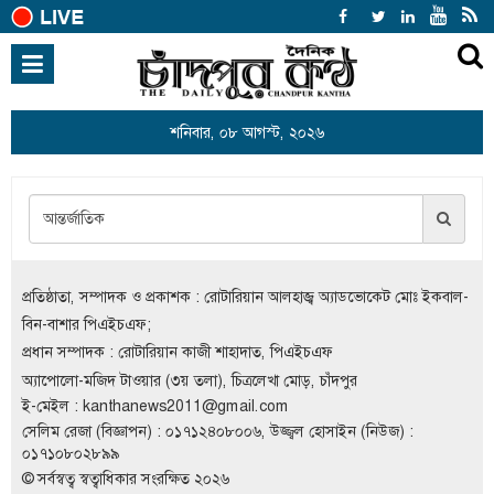
হোম
জাতীয়
শনিবার, ০৮ আগস্ট, ২০২৬
হোম
search
আন্তর্জাতিক
রাজনীতি
খেলাধুলা
বিনোদন
প্রতিষ্ঠাতা, সম্পাদক ও প্রকাশক : রোটারিয়ান আলহাজ্ব অ্যাডভোকেট মোঃ ইকবাল-
অর্থনীতি
বিন-বাশার পিএইচএফ;
প্রধান সম্পাদক : রোটারিয়ান কাজী শাহাদাত, পিএইচএফ
শিক্ষা
অ্যাপোলো-মজিদ টাওয়ার (৩য় তলা), চিত্রলেখা মোড়, চাঁদপুর
ই-মেইল :
kanthanews2011@gmail.com
স্বাস্থ্য
সেলিম রেজা (বিজ্ঞাপন) : ০১৭১২৪০৮০০৬, উজ্জ্বল হোসাইন (নিউজ) :
সারাদেশ
০১৭১০৮০২৮৯৯
© সর্বস্বত্ব স্বত্বাধিকার সংরক্ষিত ২০২৬