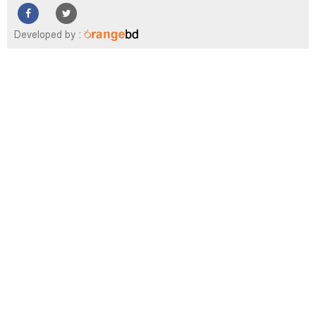
ফিচার
সম্পাদকীয়
Developed by :
অন্যান্য
আইন-
আদালত
উপ-
সম্পাদকীয়
কৃষি
ও
প্রকৃতি
অপরাধ
চাঁদপুর
জেলার
খবর
প্রবাস